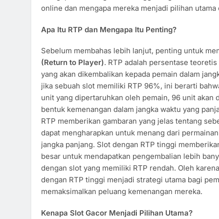
online dan mengapa mereka menjadi pilihan utama 
Apa Itu RTP dan Mengapa Itu Penting?
Sebelum membahas lebih lanjut, penting untuk m
(Return to Player)
. RTP adalah persentase teoretis 
yang akan dikembalikan kepada pemain dalam jangk
jika sebuah slot memiliki RTP 96%, ini berarti bahw
unit yang dipertaruhkan oleh pemain, 96 unit akan
bentuk kemenangan dalam jangka waktu yang panj
RTP memberikan gambaran yang jelas tentang seb
dapat mengharapkan untuk menang dari permainan
jangka panjang. Slot dengan RTP tinggi memberika
besar untuk mendapatkan pengembalian lebih bany
dengan slot yang memiliki RTP rendah. Oleh karena 
dengan RTP tinggi menjadi strategi utama bagi pem
memaksimalkan peluang kemenangan mereka.
Kenapa Slot Gacor Menjadi Pilihan Utama?