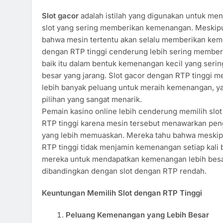
Slot gacor
adalah istilah yang digunakan untuk m
slot yang sering memberikan kemenangan. Meskipu
bahwa mesin tertentu akan selalu memberikan kem
dengan RTP tinggi cenderung lebih sering membe
baik itu dalam bentuk kemenangan kecil yang seri
besar yang jarang. Slot gacor dengan RTP tinggi 
lebih banyak peluang untuk meraih kemenangan, y
pilihan yang sangat menarik.
Pemain kasino online lebih cenderung memilih sl
RTP tinggi karena mesin tersebut menawarkan pe
yang lebih memuaskan. Mereka tahu bahwa meskip
RTP tinggi tidak menjamin kemenangan setiap kali 
mereka untuk mendapatkan kemenangan lebih besar 
dibandingkan dengan slot dengan RTP rendah.
Keuntungan Memilih Slot dengan RTP Tinggi
Peluang Kemenangan yang Lebih Besar