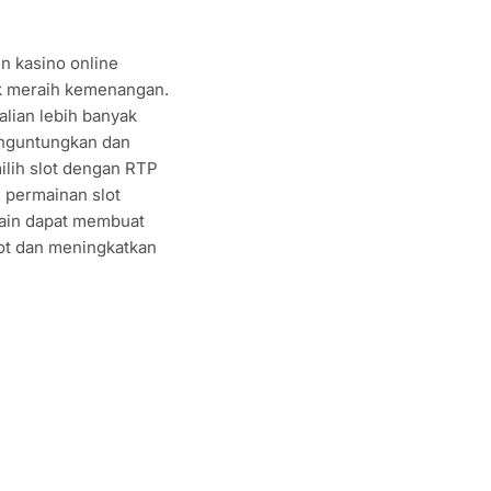
n kasino online
k meraih kemenangan.
lian lebih banyak
enguntungkan dan
lih slot dengan RTP
 permainan slot
main dapat membuat
lot dan meningkatkan