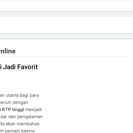
nline
 Jadi Favorit
han utama bagi para
 penuh dengan
 RTP tinggi
menjadi
esar dan pengalaman
 kita akan membahas
eh pemain kasino