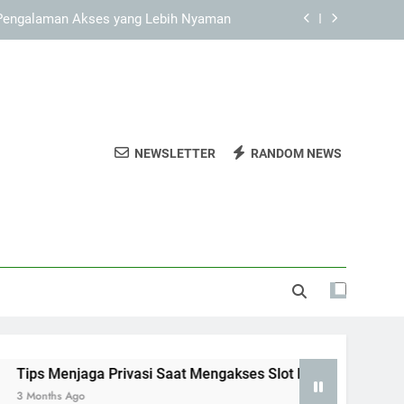
k Pengalaman Akses yang Lebih Nyaman
 Privasi Saat Mengakses Slot Lebah4D
ti Ribet untuk Aktivitas Digital Harian
engguna dalam Satu Platform Terpadu
NEWSLETTER
RANDOM NEWS
k Pengalaman Akses yang Lebih Nyaman
 Privasi Saat Mengakses Slot Lebah4D
ti Ribet untuk Aktivitas Digital Harian
jaga Privasi Saat Mengakses Slot Lebah4D
LAE138 Login
go
3 Months Ago