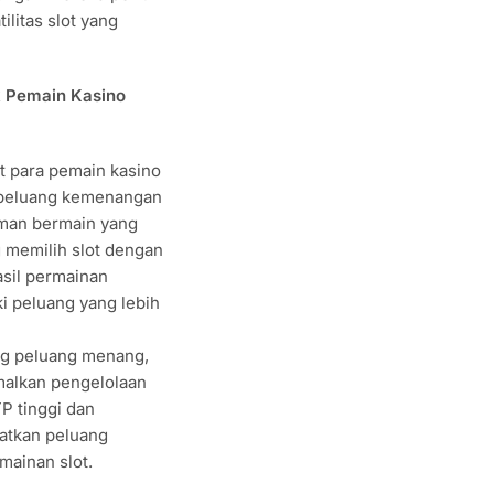
litas slot yang
uk Pemain Kasino
it para pemain kasino
n peluang kemenangan
aman bermain yang
memilih slot dengan
sil permainan
i peluang yang lebih
ng peluang menang,
malkan pengelolaan
P tinggi dan
atkan peluang
ainan slot.