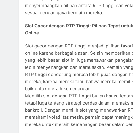
menyeimbangkan pilihan antara RTP tinggi dan volati
sesuai dengan gaya bermain mereka.
Slot Gacor dengan RTP Tinggi: Pilihan Tepat unt
Online
Slot gacor dengan RTP tinggi menjadi pilihan favor
online karena berbagai alasan. Selain memberika
yang lebih besar, slot ini juga menawarkan pengal
lebih menyenangkan dan memuaskan. Pemain yang 
RTP tinggi cenderung merasa lebih puas dengan ha
mereka, karena mereka tahu bahwa mereka memilik
baik untuk meraih kemenangan.
Memilih slot dengan RTP tinggi bukan hanya tenta
tetapi juga tentang strategi cerdas dalam memaksi
bankroll. Dengan memilih slot yang menawarkan RT
memahami volatilitas mesin, pemain dapat meningk
mereka untuk meraih kemenangan besar dalam perm