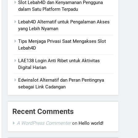
Slot Lebah4D dan Kenyamanan Pengguna
dalam Satu Platform Terpadu
Lebah4D Alternatif untuk Pengalaman Akses
yang Lebih Nyaman
Tips Menjaga Privasi Saat Mengakses Slot
Lebah4D
LAE138 Login Anti Ribet untuk Aktivitas
Digital Harian
Edwinslot Alternatif dan Peran Pentingnya
sebagai Link Cadangan
Recent Comments
A WordPress Commenter
on
Hello world!