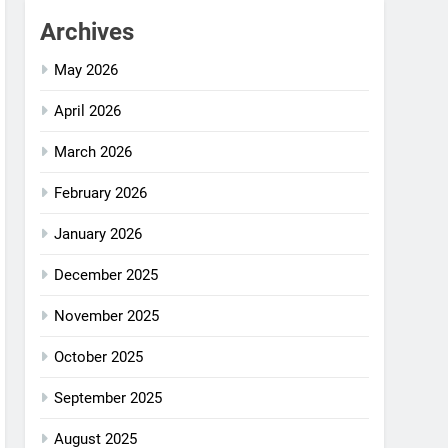
Archives
May 2026
April 2026
March 2026
February 2026
January 2026
December 2025
November 2025
October 2025
September 2025
August 2025