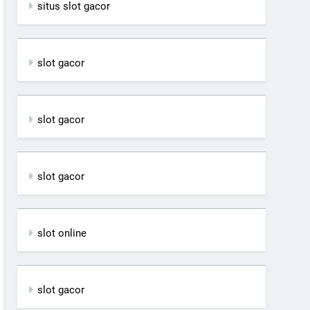
situs slot gacor
slot gacor
slot gacor
slot gacor
slot online
slot gacor