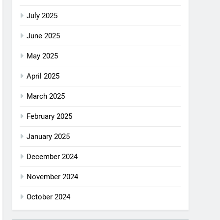
July 2025
June 2025
May 2025
April 2025
March 2025
February 2025
January 2025
December 2024
November 2024
October 2024