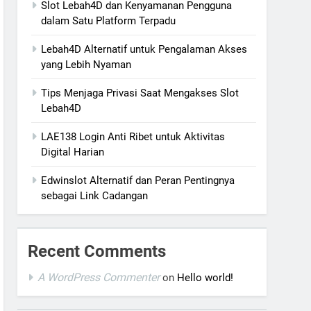
Slot Lebah4D dan Kenyamanan Pengguna
dalam Satu Platform Terpadu
Lebah4D Alternatif untuk Pengalaman Akses
yang Lebih Nyaman
Tips Menjaga Privasi Saat Mengakses Slot
Lebah4D
LAE138 Login Anti Ribet untuk Aktivitas
Digital Harian
Edwinslot Alternatif dan Peran Pentingnya
sebagai Link Cadangan
Recent Comments
A WordPress Commenter
on
Hello world!