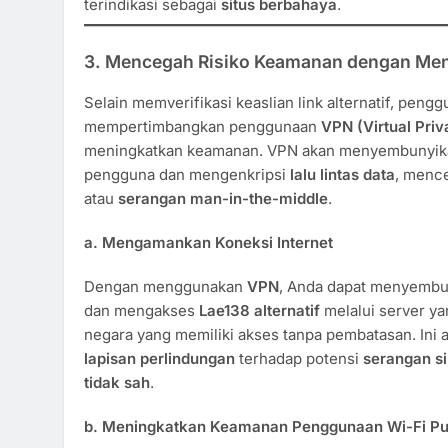
terindikasi sebagai
situs berbahaya
.
3.
Mencegah Risiko Keamanan dengan Me
Selain memverifikasi keaslian link alternatif, peng
mempertimbangkan penggunaan
VPN (Virtual Pri
meningkatkan keamanan. VPN akan menyembunyika
pengguna dan mengenkripsi
lalu lintas data
, menc
atau
serangan man-in-the-middle
.
a.
Mengamankan Koneksi Internet
Dengan menggunakan
VPN
, Anda dapat menyembun
dan mengakses
Lae138 alternatif
melalui server ya
negara yang memiliki akses tanpa pembatasan. In
lapisan perlindungan
terhadap potensi
serangan si
tidak sah
.
b.
Meningkatkan Keamanan Penggunaan Wi-Fi Pu