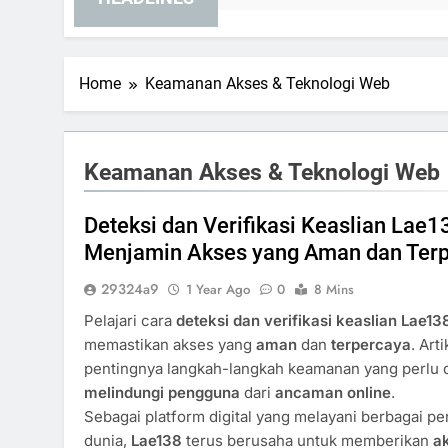
Home
Keamanan Akses & Teknologi Web
Keamanan Akses & Teknologi Web
Deteksi dan Verifikasi Keaslian Lae13
Menjamin Akses yang Aman dan Ter
29324a9
1 Year Ago
0
8 Mins
Pelajari cara
deteksi dan verifikasi keaslian
Lae138
memastikan akses yang
aman
dan
terpercaya
. Art
pentingnya langkah-langkah keamanan yang perlu d
melindungi pengguna
dari
ancaman online
.
Sebagai platform digital yang melayani berbagai p
dunia,
Lae138
terus berusaha untuk memberikan
a