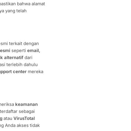
 pastikan bahwa alamat
ya yang telah
smi terkait dengan
resmi
seperti
email,
nk alternatif
dari
asi terlebih dahulu
upport center
mereka
meriksa
keamanan
terdaftar sebagai
g
atau
VirusTotal
g Anda akses tidak