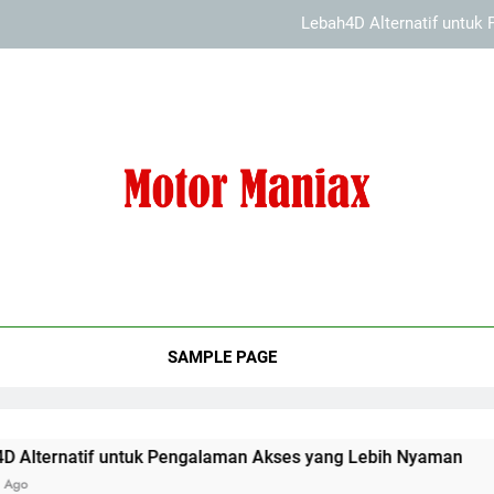
Lebah4D Alternatif untu
Tips Menjaga
LAE138 Login An
Slot Lebah4D dan Kenyamanan P
Lebah4D Alternatif untu
Tips Menjaga
or Maniax
lah Dengan Komunitas Pecinta Motor Di Motor Maniax.
LAE138 Login An
SAMPLE PAGE
f untuk Pengalaman Akses yang Lebih Nyaman
Tips Men
3 Months A