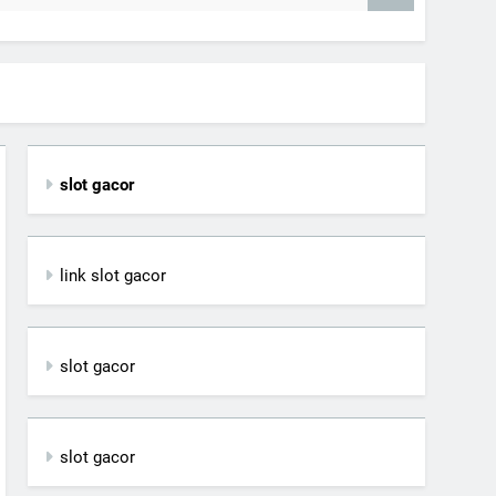
slot gacor
link slot gacor
slot gacor
slot gacor