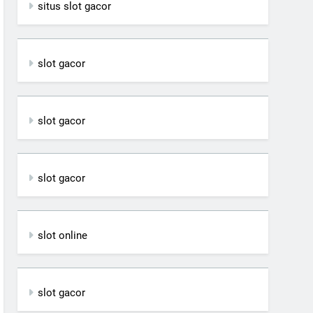
situs slot gacor
slot gacor
slot gacor
slot gacor
slot online
slot gacor