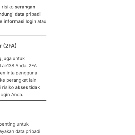
, risiko
serangan
ndungi data pribadi
ke
informasi login
atau
r (2FA)
g juga untuk
Lae138 Anda. 2FA
eminta pengguna
ke perangkat lain
i risiko
akses tidak
login Anda.
penting untuk
yakan data pribadi