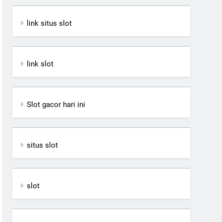
link situs slot
link slot
Slot gacor hari ini
situs slot
slot