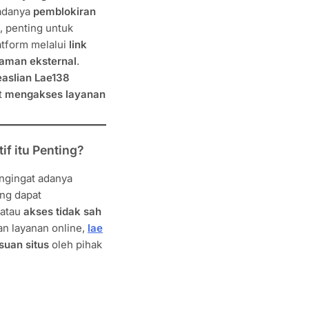
adanya
pemblokiran
, penting untuk
tform melalui
link
caman eksternal
.
easlian
Lae138
t
mengakses layanan
if itu Penting?
mengingat adanya
ang dapat
atau
akses tidak sah
n layanan online,
lae
uan situs
oleh pihak