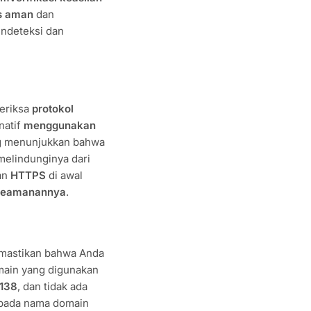
s aman
dan
endeteksi dan
eriksa
protokol
natif
menggunakan
ng menunjukkan bahwa
melindunginya dari
an
HTTPS
di awal
 keamanannya
.
mastikan bahwa Anda
omain yang digunakan
e138
, dan tidak ada
pada nama domain