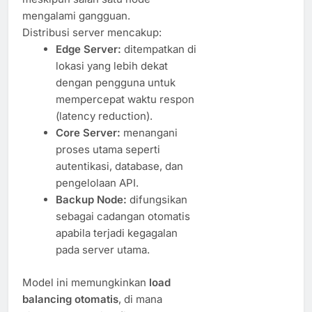
mengalami gangguan.
Distribusi server mencakup:
Edge Server:
ditempatkan di
lokasi yang lebih dekat
dengan pengguna untuk
mempercepat waktu respon
(latency reduction).
Core Server:
menangani
proses utama seperti
autentikasi, database, dan
pengelolaan API.
Backup Node:
difungsikan
sebagai cadangan otomatis
apabila terjadi kegagalan
pada server utama.
Model ini memungkinkan
load
balancing otomatis
, di mana