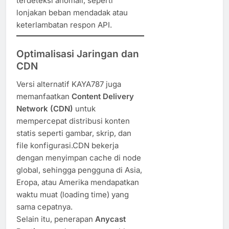
terdeteksi anomali, seperti
lonjakan beban mendadak atau
keterlambatan respon API.
Optimalisasi Jaringan dan
CDN
Versi alternatif KAYA787 juga
memanfaatkan
Content Delivery
Network (CDN)
untuk
mempercepat distribusi konten
statis seperti gambar, skrip, dan
file konfigurasi.CDN bekerja
dengan menyimpan cache di node
global, sehingga pengguna di Asia,
Eropa, atau Amerika mendapatkan
waktu muat (loading time) yang
sama cepatnya.
Selain itu, penerapan
Anycast