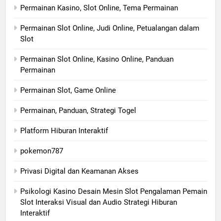
Permainan Kasino, Slot Online, Tema Permainan
Permainan Slot Online, Judi Online, Petualangan dalam
Slot
Permainan Slot Online, Kasino Online, Panduan
Permainan
Permainan Slot, Game Online
Permainan, Panduan, Strategi Togel
Platform Hiburan Interaktif
pokemon787
Privasi Digital dan Keamanan Akses
Psikologi Kasino Desain Mesin Slot Pengalaman Pemain
Slot Interaksi Visual dan Audio Strategi Hiburan
Interaktif