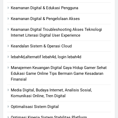
Keamanan Digital & Edukasi Pengguna
Keamanan Digital & Pengelolaan Akses
Keamanan Digital Troubleshooting Akses Teknologi
Internet Literasi Digital User Experience
Keandalan Sistem & Operasi Cloud
lebah4d,alternatif lebah4d, login lebah4d
Manajemen Keuangan Digital Gaya Hidup Gamer Sehat
Edukasi Game Online Tips Bermain Game Kesadaran
Finansial
Media Digital, Budaya Internet, Analisis Sosial,
Komunikasi Online, Tren Digital
Optimalisasi Sistem Digital
Optimasi Kinerja Sistem,Stabilitas Platform