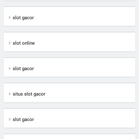
slot gacor
slot online
slot gacor
situs slot gacor
slot gacor