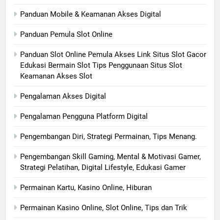
Panduan Mobile & Keamanan Akses Digital
Panduan Pemula Slot Online
Panduan Slot Online Pemula Akses Link Situs Slot Gacor
Edukasi Bermain Slot Tips Penggunaan Situs Slot
Keamanan Akses Slot
Pengalaman Akses Digital
Pengalaman Pengguna Platform Digital
Pengembangan Diri, Strategi Permainan, Tips Menang.
Pengembangan Skill Gaming, Mental & Motivasi Gamer,
Strategi Pelatihan, Digital Lifestyle, Edukasi Gamer
Permainan Kartu, Kasino Online, Hiburan
Permainan Kasino Online, Slot Online, Tips dan Trik