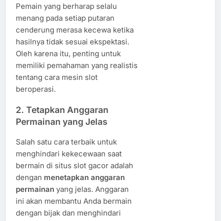
Pemain yang berharap selalu
menang pada setiap putaran
cenderung merasa kecewa ketika
hasilnya tidak sesuai ekspektasi.
Oleh karena itu, penting untuk
memiliki pemahaman yang realistis
tentang cara mesin slot
beroperasi.
2.
Tetapkan Anggaran
Permainan yang Jelas
Salah satu cara terbaik untuk
menghindari kekecewaan saat
bermain di situs slot gacor adalah
dengan
menetapkan anggaran
permainan
yang jelas. Anggaran
ini akan membantu Anda bermain
dengan bijak dan menghindari