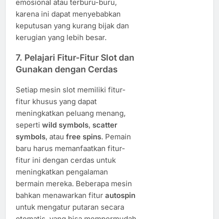
emosional atau terburu-buru,
karena ini dapat menyebabkan
keputusan yang kurang bijak dan
kerugian yang lebih besar.
7.
Pelajari Fitur-Fitur Slot dan
Gunakan dengan Cerdas
Setiap mesin slot memiliki fitur-
fitur khusus yang dapat
meningkatkan peluang menang,
seperti
wild symbols
,
scatter
symbols
, atau
free spins
. Pemain
baru harus memanfaatkan fitur-
fitur ini dengan cerdas untuk
meningkatkan pengalaman
bermain mereka. Beberapa mesin
bahkan menawarkan fitur
autospin
untuk mengatur putaran secara
otomatis, yang bisa mempermudah