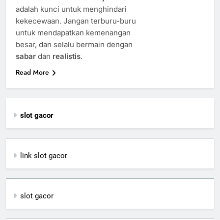
adalah kunci untuk menghindari
kekecewaan. Jangan terburu-buru
untuk mendapatkan kemenangan
besar, dan selalu bermain dengan
sabar
dan
realistis
.
Read More
slot gacor
link slot gacor
slot gacor