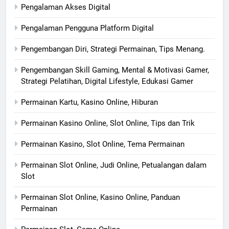
Pengalaman Akses Digital
Pengalaman Pengguna Platform Digital
Pengembangan Diri, Strategi Permainan, Tips Menang.
Pengembangan Skill Gaming, Mental & Motivasi Gamer,
Strategi Pelatihan, Digital Lifestyle, Edukasi Gamer
Permainan Kartu, Kasino Online, Hiburan
Permainan Kasino Online, Slot Online, Tips dan Trik
Permainan Kasino, Slot Online, Tema Permainan
Permainan Slot Online, Judi Online, Petualangan dalam
Slot
Permainan Slot Online, Kasino Online, Panduan
Permainan