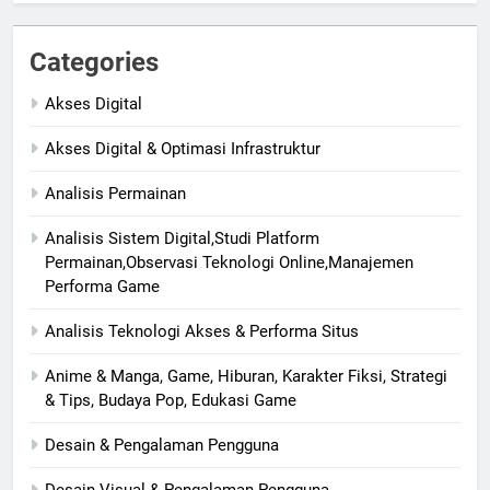
Categories
Akses Digital
Akses Digital & Optimasi Infrastruktur
Analisis Permainan
Analisis Sistem Digital,Studi Platform
Permainan,Observasi Teknologi Online,Manajemen
Performa Game
Analisis Teknologi Akses & Performa Situs
Anime & Manga, Game, Hiburan, Karakter Fiksi, Strategi
& Tips, Budaya Pop, Edukasi Game
Desain & Pengalaman Pengguna
Desain Visual & Pengalaman Pengguna