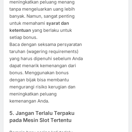
meningkatkan peluang menang
tanpa mengeluarkan uang lebih
banyak. Namun, sangat penting
untuk memahami
syarat dan
ketentuan
yang berlaku untuk
setiap bonus.
Baca dengan seksama persyaratan
taruhan (wagering requirements)
yang harus dipenuhi sebelum Anda
dapat menarik kemenangan dari
bonus. Menggunakan bonus
dengan bijak bisa membantu
mengurangi risiko kerugian dan
meningkatkan peluang
kemenangan Anda.
5.
Jangan Terlalu Terpaku
pada Mesin Slot Tertentu