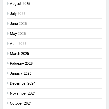
August 2025
July 2025
June 2025
May 2025
April 2025
March 2025
February 2025
January 2025
December 2024
November 2024
October 2024