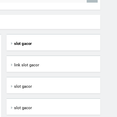
slot gacor
link slot gacor
slot gacor
slot gacor