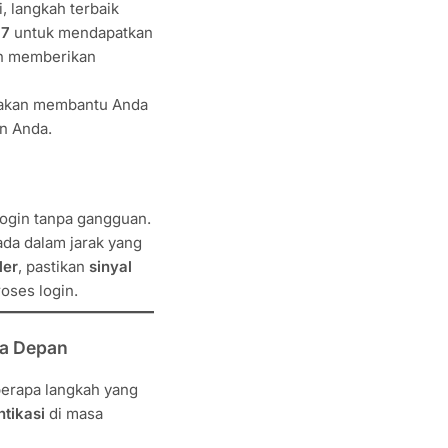
, langkah terbaik
87
untuk mendapatkan
an memberikan
 akan membantu Anda
n Anda.
login tanpa gangguan.
rada dalam jarak yang
ler
, pastikan
sinyal
oses login.
sa Depan
eberapa langkah yang
tikasi
di masa