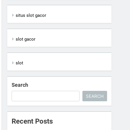
situs slot gacor
slot gacor
slot
Search
SEARCH
Recent Posts