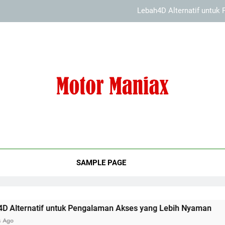
Lebah4D Alternatif untu
Tips Menjaga
LAE138 Login An
Slot Lebah4D dan Kenyamanan P
Lebah4D Alternatif untu
Tips Menjaga
or Maniax
lah Dengan Komunitas Pecinta Motor Di Motor Maniax.
LAE138 Login An
SAMPLE PAGE
f untuk Pengalaman Akses yang Lebih Nyaman
Tips Men
3 Months A