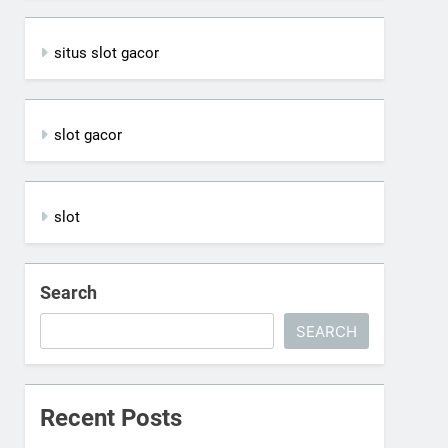
situs slot gacor
slot gacor
slot
Search
SEARCH
Recent Posts