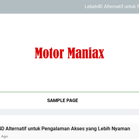
Lebah4D Alternatif untu
Tips Menjaga
LAE138 Login An
Slot Lebah4D dan Kenyamanan P
Lebah4D Alternatif untu
Tips Menjaga
or Maniax
lah Dengan Komunitas Pecinta Motor Di Motor Maniax.
LAE138 Login An
SAMPLE PAGE
if untuk Pengalaman Akses yang Lebih Nyaman
Tips Me
3 Months 