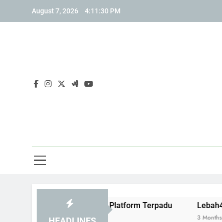
Skip
August 7, 2026
4:11:31 PM
to
content
Mot
Bergabung
gguna dalam Satu Platform Terpadu
Lebah4D Alternat
3 Months Ago
HEADLINES