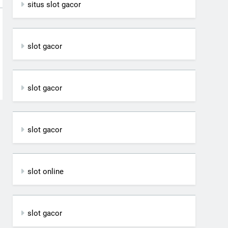
situs slot gacor
slot gacor
slot gacor
slot gacor
slot online
slot gacor