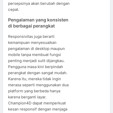
persepsinya akan berubah dengan
cepat.
Pengalaman yang konsisten
di berbagai perangkat
Responsivitas juga berarti
kemampuan menyesuaikan
pengalaman di desktop maupun
mobile tanpa membuat fungsi
penting menjadi sulit dijangkau.
Pengguna masa kini berpindah
perangkat dengan sangat mudah.
Karena itu, mereka tidak ingin
merasa seperti menggunakan dua
platform yang berbeda hanya
karena berganti layar.
Champion4D dapat memperkuat
kesan responsif dengan menjaga