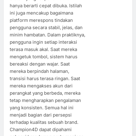
hanya berarti cepat dibuka. Istilah
ini juga mencakup bagaimana
platform merespons tindakan
pengguna secara stabil, jelas, dan
minim hambatan. Dalam praktiknya,
pengguna ingin setiap interaksi
terasa masuk akal. Saat mereka
mengetuk tombol, sistem harus
bereaksi dengan wajar. Saat
mereka berpindah halaman,
transisi harus terasa ringan. Saat
mereka mengakses akun dari
perangkat yang berbeda, mereka
tetap mengharapkan pengalaman
yang konsisten. Semua hal ini
menjadi bagian dari persepsi
terhadap kualitas sebuah brand.
Champion4D dapat dipahami