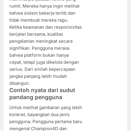
rumit. Mereka hanya ingin melihat
bahwa sistem bekerja tertib dan
tidak membuat mereka ragu.
Ketika keamanan dan responsivitas
berjalan bersama, kualitas
pengalaman meningkat secara
signifikan. Pengguna merasa
bahwa platform bukan hanya
cepat, tetapi juga dikelola dengan
serius. Dari sinilah kepercayaan
jangka panjang lebih mudah
dibangun.
Contoh nyata dari sudut
pandang pengguna
Untuk melihat gambaran yang lebih
konkret, bayangkan dua jenis
pengguna. Pengguna pertama baru
mengenal Champion4D dan