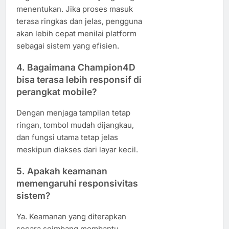
menentukan. Jika proses masuk
terasa ringkas dan jelas, pengguna
akan lebih cepat menilai platform
sebagai sistem yang efisien.
4. Bagaimana Champion4D
bisa terasa lebih responsif di
perangkat mobile?
Dengan menjaga tampilan tetap
ringan, tombol mudah dijangkau,
dan fungsi utama tetap jelas
meskipun diakses dari layar kecil.
5. Apakah keamanan
memengaruhi responsivitas
sistem?
Ya. Keamanan yang diterapkan
secara seimbang membantu