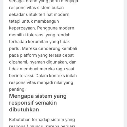
sebagai brand yang perlu menjaga
responsivitas sistem bukan
sekadar untuk terlihat modern,
tetapi untuk membangun
kepercayaan. Pengguna modern
memiliki toleransi yang rendah
terhadap kerumitan yang tidak
perlu. Mereka cenderung kembali
pada platform yang terasa cepat
dipahami, nyaman digunakan, dan
tidak membuat mereka ragu saat
berinteraksi. Dalam konteks inilah
responsivitas menjadi nilai yang
penting.
Mengapa sistem yang
responsif semakin
dibutuhkan
Kebutuhan terhadap sistem yang
responsif muncul karena perilaku