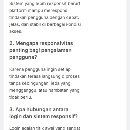
Sistem yang lebih responsif berarti
platform mampu merespons
tindakan pengguna dengan cepat,
jelas, dan stabil di berbagai kondisi
akses.
2. Mengapa responsivitas
penting bagi pengalaman
pengguna?
Karena pengguna ingin setiap
tindakan terasa langsung diproses
tanpa kebingungan, jeda yang
mengganggu, atau hambatan yang
tidak perlu.
3. Apa hubungan antara
login dan sistem responsif?
Login adalah titik awal yang sangat