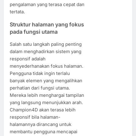
pengalaman yang terasa cepat dan
tertata.
Struktur halaman yang fokus
pada fungsi utama
Salah satu langkah paling penting
dalam menghadirkan sistem yang
responsif adalah
menyederhanakan fokus halaman.
Pengguna tidak ingin terlalu
banyak elemen yang mengalihkan
perhatian dari fungsi utama.
Mereka lebih menghargai tampilan
yang langsung menunjukkan arah.
Champion4D akan terasa lebih
responsif bila halaman-
halamannya dirancang untuk
membantu pengguna mencapai