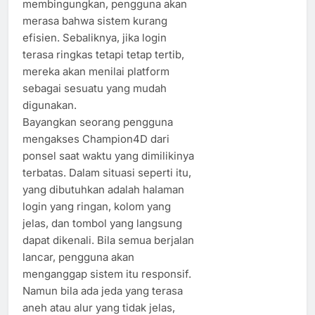
membingungkan, pengguna akan
merasa bahwa sistem kurang
efisien. Sebaliknya, jika login
terasa ringkas tetapi tetap tertib,
mereka akan menilai platform
sebagai sesuatu yang mudah
digunakan.
Bayangkan seorang pengguna
mengakses Champion4D dari
ponsel saat waktu yang dimilikinya
terbatas. Dalam situasi seperti itu,
yang dibutuhkan adalah halaman
login yang ringan, kolom yang
jelas, dan tombol yang langsung
dapat dikenali. Bila semua berjalan
lancar, pengguna akan
menganggap sistem itu responsif.
Namun bila ada jeda yang terasa
aneh atau alur yang tidak jelas,