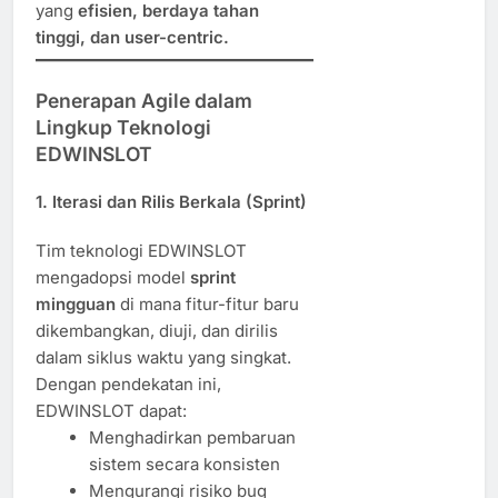
yang
efisien, berdaya tahan
tinggi, dan user-centric.
Penerapan Agile dalam
Lingkup Teknologi
EDWINSLOT
1.
Iterasi dan Rilis Berkala (Sprint)
Tim teknologi EDWINSLOT
mengadopsi model
sprint
mingguan
di mana fitur-fitur baru
dikembangkan, diuji, dan dirilis
dalam siklus waktu yang singkat.
Dengan pendekatan ini,
EDWINSLOT dapat:
Menghadirkan pembaruan
sistem secara konsisten
Mengurangi risiko bug