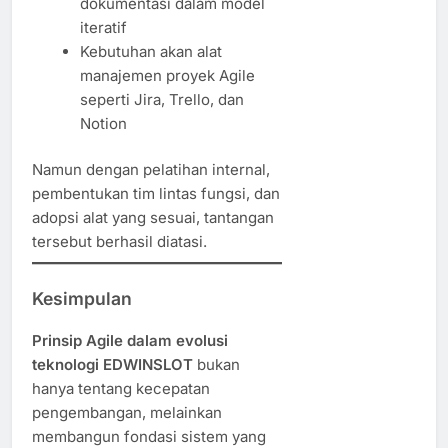
dokumentasi dalam model
iteratif
Kebutuhan akan alat
manajemen proyek Agile
seperti Jira, Trello, dan
Notion
Namun dengan pelatihan internal,
pembentukan tim lintas fungsi, dan
adopsi alat yang sesuai, tantangan
tersebut berhasil diatasi.
Kesimpulan
Prinsip Agile dalam evolusi
teknologi EDWINSLOT
bukan
hanya tentang kecepatan
pengembangan, melainkan
membangun fondasi sistem yang