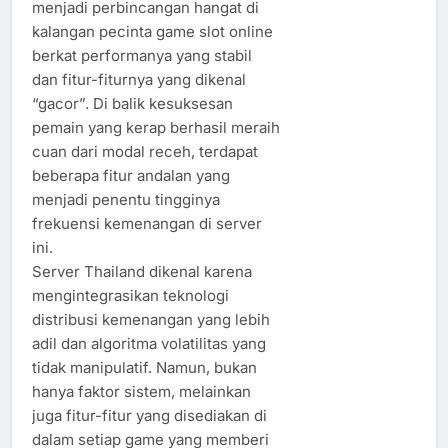
menjadi perbincangan hangat di
kalangan pecinta game slot online
berkat performanya yang stabil
dan fitur-fiturnya yang dikenal
“gacor”. Di balik kesuksesan
pemain yang kerap berhasil meraih
cuan dari modal receh, terdapat
beberapa fitur andalan yang
menjadi penentu tingginya
frekuensi kemenangan di server
ini.
Server Thailand dikenal karena
mengintegrasikan teknologi
distribusi kemenangan yang lebih
adil dan algoritma volatilitas yang
tidak manipulatif. Namun, bukan
hanya faktor sistem, melainkan
juga fitur-fitur yang disediakan di
dalam setiap game yang memberi