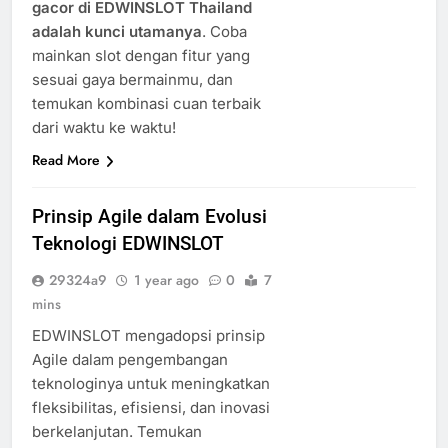
gacor di EDWINSLOT Thailand
adalah kunci utamanya
. Coba
mainkan slot dengan fitur yang
sesuai gaya bermainmu, dan
temukan kombinasi cuan terbaik
dari waktu ke waktu!
Read More
Prinsip Agile dalam Evolusi
Teknologi EDWINSLOT
29324a9
1 year ago
0
7
mins
EDWINSLOT mengadopsi prinsip
Agile dalam pengembangan
teknologinya untuk meningkatkan
fleksibilitas, efisiensi, dan inovasi
berkelanjutan. Temukan