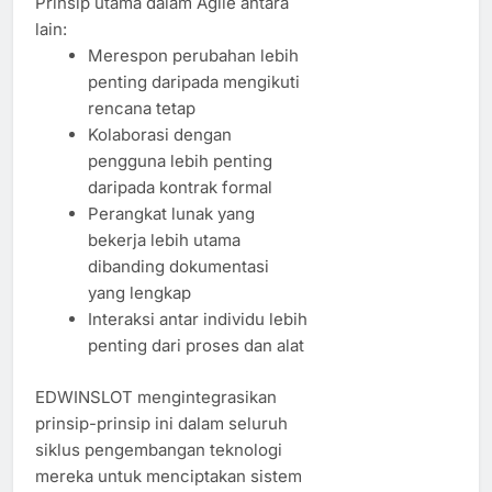
Prinsip utama dalam Agile antara
lain:
Merespon perubahan lebih
penting daripada mengikuti
rencana tetap
Kolaborasi dengan
pengguna lebih penting
daripada kontrak formal
Perangkat lunak yang
bekerja lebih utama
dibanding dokumentasi
yang lengkap
Interaksi antar individu lebih
penting dari proses dan alat
EDWINSLOT mengintegrasikan
prinsip-prinsip ini dalam seluruh
siklus pengembangan teknologi
mereka untuk menciptakan sistem