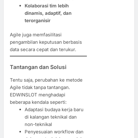
Kolaborasi tim lebih
dinamis, adaptif, dan
terorganisir
Agile juga memfasilitasi
pengambilan keputusan berbasis
data secara cepat dan terukur.
Tantangan dan Solusi
Tentu saja, perubahan ke metode
Agile tidak tanpa tantangan.
EDWINSLOT menghadapi
beberapa kendala seperti:
Adaptasi budaya kerja baru
di kalangan teknikal dan
non-teknikal
Penyesuaian workflow dan