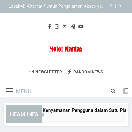
Skip
Tips Menjaga Privasi Saat Mengakses Slot
to
Lebah4D
content
LAE138 Login Anti Ribet untuk Aktivitas Digital
Harian
Slot Lebah4D dan Kenyamanan Pengguna dalam
Satu Platform Terpadu
Lebah4D Alternatif untuk Pengalaman Akses yang
Lebih Nyaman
Tips Menjaga Privasi Saat Mengakses Slot
Lebah4D
Motor Maniax
Bergabunglah Dengan Komunitas Pecinta
LAE138 Login Anti Ribet untuk Aktivitas Digital
NEWSLETTER
RANDOM NEWS
Harian
Motor Di Motor Maniax.
MENU
ot Lebah4D dan Kenyamanan Pengguna dalam Satu Platform 
HEADLINES
Months Ago