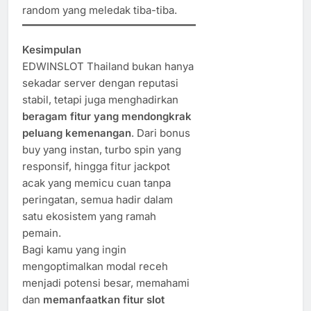
random yang meledak tiba-tiba.
Kesimpulan
EDWINSLOT Thailand bukan hanya
sekadar server dengan reputasi
stabil, tetapi juga menghadirkan
beragam fitur yang mendongkrak
peluang kemenangan
. Dari bonus
buy yang instan, turbo spin yang
responsif, hingga fitur jackpot
acak yang memicu cuan tanpa
peringatan, semua hadir dalam
satu ekosistem yang ramah
pemain.
Bagi kamu yang ingin
mengoptimalkan modal receh
menjadi potensi besar, memahami
dan
memanfaatkan fitur slot