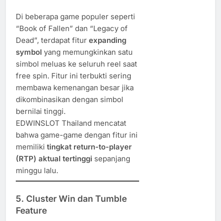
Di beberapa game populer seperti
“Book of Fallen” dan “Legacy of
Dead”, terdapat fitur
expanding
symbol
yang memungkinkan satu
simbol meluas ke seluruh reel saat
free spin. Fitur ini terbukti sering
membawa kemenangan besar jika
dikombinasikan dengan simbol
bernilai tinggi.
EDWINSLOT Thailand mencatat
bahwa game-game dengan fitur ini
memiliki
tingkat return-to-player
(RTP) aktual tertinggi
sepanjang
minggu lalu.
5.
Cluster Win dan Tumble
Feature