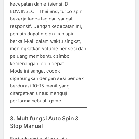
kecepatan dan efisiensi. Di
EDWINSLOT Thailand, turbo spin
bekerja tanpa lag dan sangat
responsif. Dengan kecepatan ini,
pemain dapat melakukan spin
berkali-kali dalam waktu singkat,
meningkatkan volume per sesi dan
peluang membentuk simbol
kemenangan lebih cepat.
Mode ini sangat cocok
digabungkan dengan sesi pendek
berdurasi 10–15 menit yang
ditargetkan untuk menguji
performa sebuah game.
3.
Multifungsi Auto Spin &
Stop Manual
Berbeda dari platform lain,