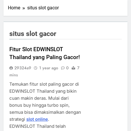
Home
situs slot gacor
situs slot gacor
Fitur Slot EDWINSLOT
Thailand yang Paling Gacor!
29324a9
1 year ago
0
7
mins
Temukan fitur slot paling gacor di
EDWINSLOT Thailand yang bikin
cuan makin deras. Mulai dari
bonus buy hingga turbo spin,
semua bisa dimaksimalkan dengan
strategi
slot online
.
EDWINSLOT Thailand telah