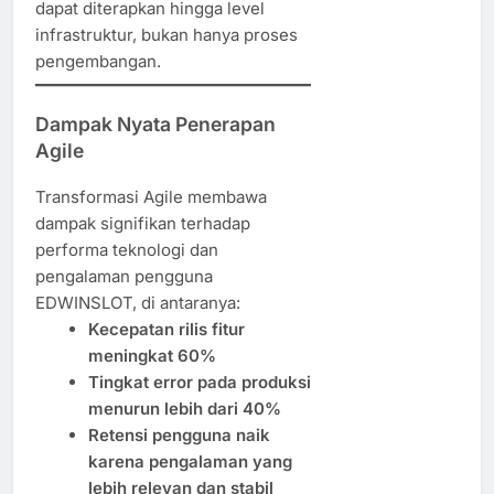
dapat diterapkan hingga level
infrastruktur, bukan hanya proses
pengembangan.
Dampak Nyata Penerapan
Agile
Transformasi Agile membawa
dampak signifikan terhadap
performa teknologi dan
pengalaman pengguna
EDWINSLOT, di antaranya:
Kecepatan rilis fitur
meningkat 60%
Tingkat error pada produksi
menurun lebih dari 40%
Retensi pengguna naik
karena pengalaman yang
lebih relevan dan stabil