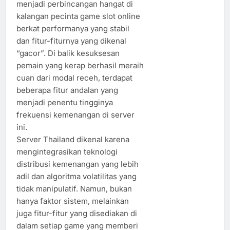
menjadi perbincangan hangat di
kalangan pecinta game slot online
berkat performanya yang stabil
dan fitur-fiturnya yang dikenal
“gacor”. Di balik kesuksesan
pemain yang kerap berhasil meraih
cuan dari modal receh, terdapat
beberapa fitur andalan yang
menjadi penentu tingginya
frekuensi kemenangan di server
ini.
Server Thailand dikenal karena
mengintegrasikan teknologi
distribusi kemenangan yang lebih
adil dan algoritma volatilitas yang
tidak manipulatif. Namun, bukan
hanya faktor sistem, melainkan
juga fitur-fitur yang disediakan di
dalam setiap game yang memberi