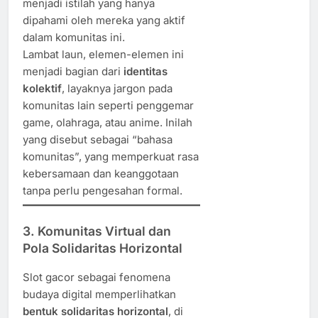
menjadi istilah yang hanya
dipahami oleh mereka yang aktif
dalam komunitas ini.
Lambat laun, elemen-elemen ini
menjadi bagian dari
identitas
kolektif
, layaknya jargon pada
komunitas lain seperti penggemar
game, olahraga, atau anime. Inilah
yang disebut sebagai “bahasa
komunitas”, yang memperkuat rasa
kebersamaan dan keanggotaan
tanpa perlu pengesahan formal.
3. Komunitas Virtual dan
Pola Solidaritas Horizontal
Slot gacor sebagai fenomena
budaya digital memperlihatkan
bentuk solidaritas horizontal
, di