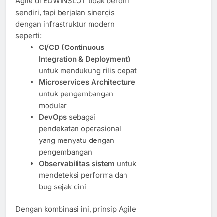
Agile di EDWINSLOT tidak berdiri
sendiri, tapi berjalan sinergis
dengan infrastruktur modern
seperti:
CI/CD (Continuous
Integration & Deployment)
untuk mendukung rilis cepat
Microservices Architecture
untuk pengembangan
modular
DevOps
sebagai
pendekatan operasional
yang menyatu dengan
pengembangan
Observabilitas sistem
untuk
mendeteksi performa dan
bug sejak dini
Dengan kombinasi ini, prinsip Agile