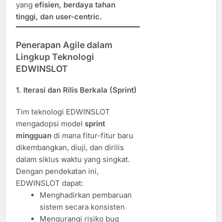
yang
efisien, berdaya tahan
tinggi, dan user-centric.
Penerapan Agile dalam
Lingkup Teknologi
EDWINSLOT
1.
Iterasi dan Rilis Berkala (Sprint)
Tim teknologi EDWINSLOT
mengadopsi model
sprint
mingguan
di mana fitur-fitur baru
dikembangkan, diuji, dan dirilis
dalam siklus waktu yang singkat.
Dengan pendekatan ini,
EDWINSLOT dapat:
Menghadirkan pembaruan
sistem secara konsisten
Mengurangi risiko bug