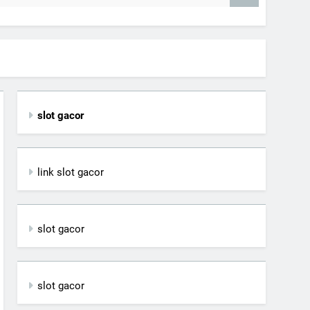
slot gacor
link slot gacor
slot gacor
slot gacor