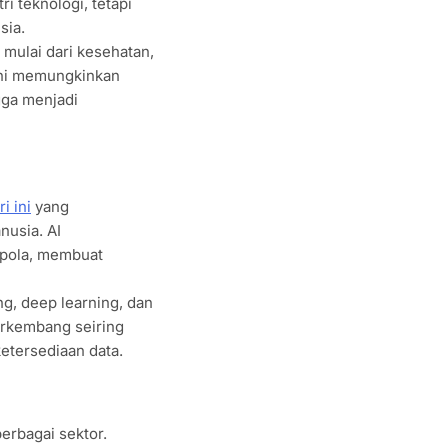
i teknologi, tetapi
sia.
 mulai dari kesehatan,
 ini memungkinkan
gga menjadi
i ini
yang
usia. AI
 pola, membuat
g, deep learning, dan
berkembang seiring
tersediaan data.
erbagai sektor.