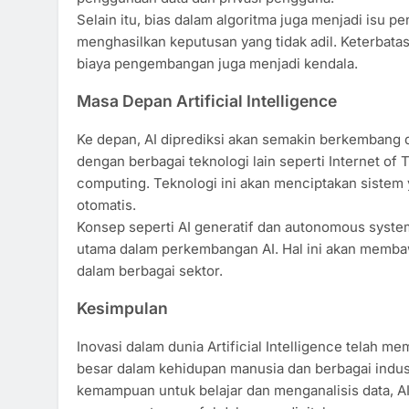
Selain itu, bias dalam algoritma juga menjadi isu pe
menghasilkan keputusan yang tidak adil. Keterbat
biaya pengembangan juga menjadi kendala.
Masa Depan Artificial Intelligence
Ke depan, AI diprediksi akan semakin berkembang d
dengan berbagai teknologi lain seperti Internet of 
computing. Teknologi ini akan menciptakan sistem 
otomatis.
Konsep seperti AI generatif dan autonomous syste
utama dalam perkembangan AI. Hal ini akan memb
dalam berbagai sektor.
Kesimpulan
Inovasi dalam dunia Artificial Intelligence telah 
besar dalam kehidupan manusia dan berbagai indus
kemampuan untuk belajar dan menganalisis data, AI