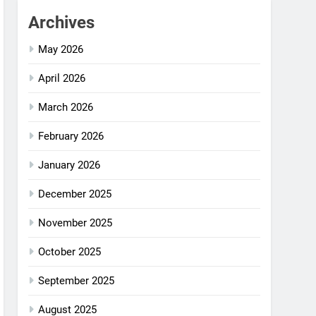
Archives
May 2026
April 2026
March 2026
February 2026
January 2026
December 2025
November 2025
October 2025
September 2025
August 2025