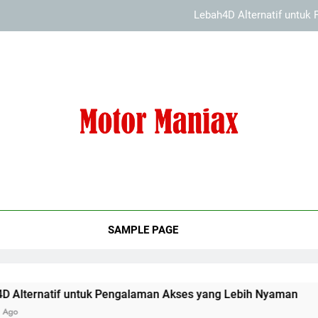
Lebah4D Alternatif untu
Tips Menjaga
LAE138 Login An
Slot Lebah4D dan Kenyamanan P
Lebah4D Alternatif untu
Tips Menjaga
or Maniax
lah Dengan Komunitas Pecinta Motor Di Motor Maniax.
LAE138 Login An
SAMPLE PAGE
atif untuk Pengalaman Akses yang Lebih Nyaman
Tips 
3 Month