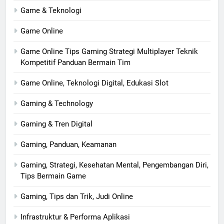
Game & Teknologi
Game Online
Game Online Tips Gaming Strategi Multiplayer Teknik
Kompetitif Panduan Bermain Tim
Game Online, Teknologi Digital, Edukasi Slot
Gaming & Technology
Gaming & Tren Digital
Gaming, Panduan, Keamanan
Gaming, Strategi, Kesehatan Mental, Pengembangan Diri,
Tips Bermain Game
Gaming, Tips dan Trik, Judi Online
Infrastruktur & Performa Aplikasi