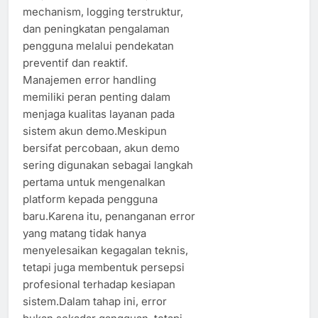
mechanism, logging terstruktur,
dan peningkatan pengalaman
pengguna melalui pendekatan
preventif dan reaktif.
Manajemen error handling
memiliki peran penting dalam
menjaga kualitas layanan pada
sistem akun demo.Meskipun
bersifat percobaan, akun demo
sering digunakan sebagai langkah
pertama untuk mengenalkan
platform kepada pengguna
baru.Karena itu, penanganan error
yang matang tidak hanya
menyelesaikan kegagalan teknis,
tetapi juga membentuk persepsi
profesional terhadap kesiapan
sistem.Dalam tahap ini, error