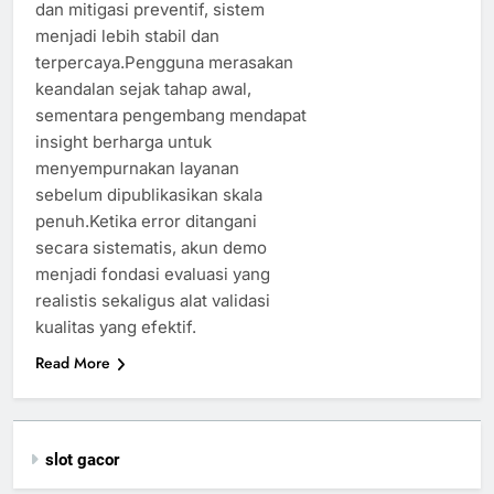
dan mitigasi preventif, sistem
menjadi lebih stabil dan
terpercaya.Pengguna merasakan
keandalan sejak tahap awal,
sementara pengembang mendapat
insight berharga untuk
menyempurnakan layanan
sebelum dipublikasikan skala
penuh.Ketika error ditangani
secara sistematis, akun demo
menjadi fondasi evaluasi yang
realistis sekaligus alat validasi
kualitas yang efektif.
Read More
slot gacor