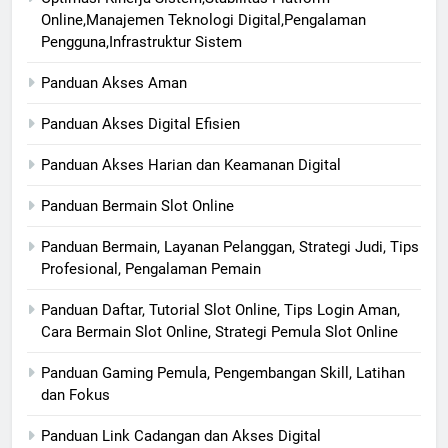
Online,Manajemen Teknologi Digital,Pengalaman
Pengguna,Infrastruktur Sistem
Panduan Akses Aman
Panduan Akses Digital Efisien
Panduan Akses Harian dan Keamanan Digital
Panduan Bermain Slot Online
Panduan Bermain, Layanan Pelanggan, Strategi Judi, Tips
Profesional, Pengalaman Pemain
Panduan Daftar, Tutorial Slot Online, Tips Login Aman,
Cara Bermain Slot Online, Strategi Pemula Slot Online
Panduan Gaming Pemula, Pengembangan Skill, Latihan
dan Fokus
Panduan Link Cadangan dan Akses Digital