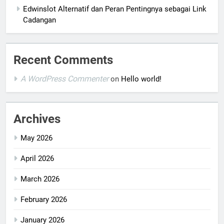
Edwinslot Alternatif dan Peran Pentingnya sebagai Link
Cadangan
Recent Comments
A WordPress Commenter
on
Hello world!
Archives
May 2026
April 2026
March 2026
February 2026
January 2026