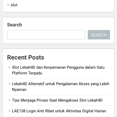
slot
Search
SEARCH
Recent Posts
Slot Lebah4D dan Kenyamanan Pengguna dalam Satu
Platform Terpadu
Lebah4D Alternatif untuk Pengalaman Akses yang Lebih
Nyaman
Tips Menjaga Privasi Saat Mengakses Slot Lebah4D
LAE138 Login Anti Ribet untuk Aktivitas Digital Harian