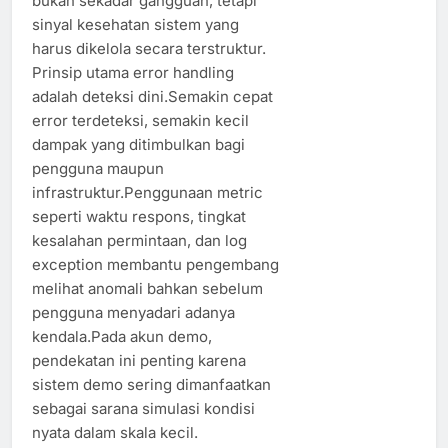
bukan sekadar gangguan, tetapi
sinyal kesehatan sistem yang
harus dikelola secara terstruktur.
Prinsip utama error handling
adalah deteksi dini.Semakin cepat
error terdeteksi, semakin kecil
dampak yang ditimbulkan bagi
pengguna maupun
infrastruktur.Penggunaan metric
seperti waktu respons, tingkat
kesalahan permintaan, dan log
exception membantu pengembang
melihat anomali bahkan sebelum
pengguna menyadari adanya
kendala.Pada akun demo,
pendekatan ini penting karena
sistem demo sering dimanfaatkan
sebagai sarana simulasi kondisi
nyata dalam skala kecil.