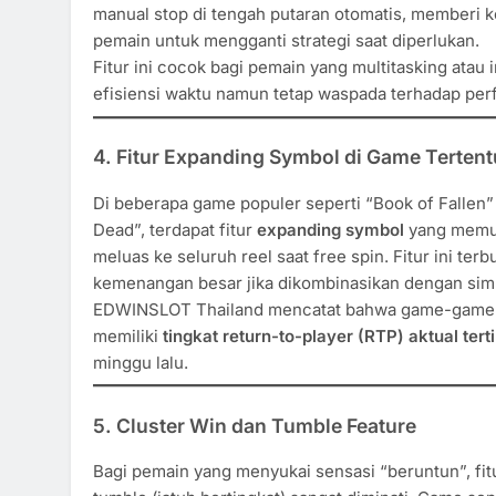
manual stop di tengah putaran otomatis, memberi k
pemain untuk mengganti strategi saat diperlukan.
Fitur ini cocok bagi pemain yang multitasking atau
efisiensi waktu namun tetap waspada terhadap per
4.
Fitur Expanding Symbol di Game Tertent
Di beberapa game populer seperti “Book of Fallen”
Dead”, terdapat fitur
expanding symbol
yang memun
meluas ke seluruh reel saat free spin. Fitur ini te
kemenangan besar jika dikombinasikan dengan simbo
EDWINSLOT Thailand mencatat bahwa game-game d
memiliki
tingkat return-to-player (RTP) aktual tert
minggu lalu.
5.
Cluster Win dan Tumble Feature
Bagi pemain yang menyukai sensasi “beruntun”, fit