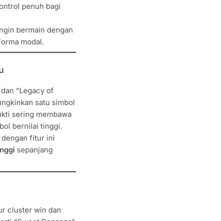
ontrol penuh bagi
 ingin bermain dengan
forma modal.
u
 dan “Legacy of
gkinkan satu simbol
rbukti sering membawa
l bernilai tinggi.
engan fitur ini
inggi
sepanjang
ur cluster win dan