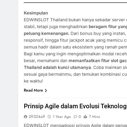
Kesimpulan
EDWINSLOT Thailand bukan hanya sekadar server 
stabil, tetapi juga menghadirkan
beragam fitur ya
peluang kemenangan
. Dari bonus buy yang instan,
responsif, hingga fitur jackpot acak yang memicu c
semua hadir dalam satu ekosistem yang ramah pem
Bagi kamu yang ingin mengoptimalkan modal receh
besar, memahami dan
memanfaatkan fitur slot ga
Thailand adalah kunci utamanya
. Coba mainkan sl
sesuai gaya bermainmu, dan temukan kombinasi cua
ke waktu!
Read More
Prinsip Agile dalam Evolusi Teknol
29324a9
1 Year Ago
0
7 Mins
EDWINSLOT mengadopsi prinsip Agile dalam pen