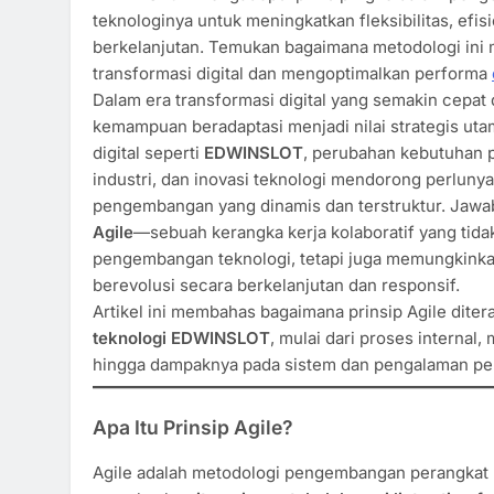
teknologinya untuk meningkatkan fleksibilitas, efisi
berkelanjutan. Temukan bagaimana metodologi in
transformasi digital dan mengoptimalkan performa
Dalam era transformasi digital yang semakin cepat
kemampuan beradaptasi menjadi nilai strategis uta
digital seperti
EDWINSLOT
, perubahan kebutuhan 
industri, dan inovasi teknologi mendorong perluny
pengembangan yang dinamis dan terstruktur. Jaw
Agile
—sebuah kerangka kerja kolaboratif yang ti
pengembangan teknologi, tetapi juga memungkinka
berevolusi secara berkelanjutan dan responsif.
Artikel ini membahas bagaimana prinsip Agile dite
teknologi EDWINSLOT
, mulai dari proses internal,
hingga dampaknya pada sistem dan pengalaman p
Apa Itu Prinsip Agile?
Agile adalah metodologi pengembangan perangkat 