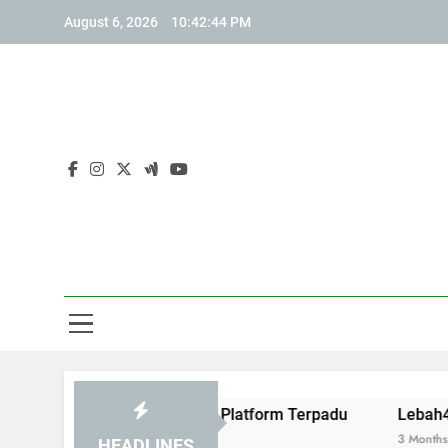
Skip
August 6, 2026
10:42:45 PM
to
content
Mot
Bergabung
gguna dalam Satu Platform Terpadu
Lebah4D Alternati
3 Months Ago
HEADLINES