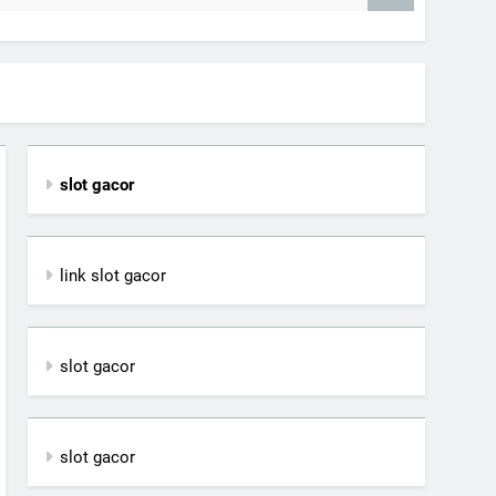
slot gacor
link slot gacor
slot gacor
slot gacor