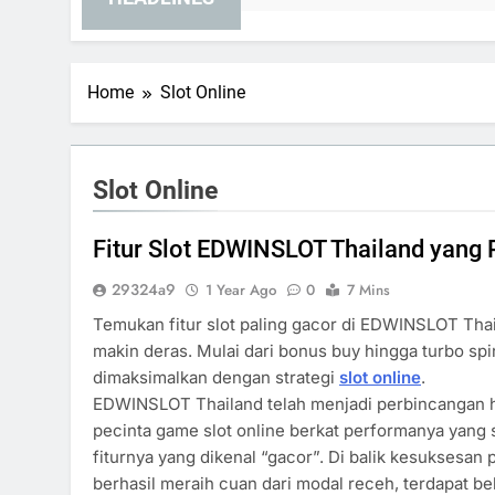
Home
Slot Online
Slot Online
Fitur Slot EDWINSLOT Thailand yang 
29324a9
1 Year Ago
0
7 Mins
Temukan fitur slot paling gacor di EDWINSLOT Thai
makin deras. Mulai dari bonus buy hingga turbo spi
dimaksimalkan dengan strategi
slot online
.
EDWINSLOT Thailand telah menjadi perbincangan h
pecinta game slot online berkat performanya yang st
fiturnya yang dikenal “gacor”. Di balik kesuksesan
berhasil meraih cuan dari modal receh, terdapat be