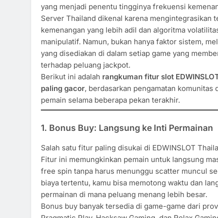
yang menjadi penentu tingginya frekuensi kemenang
Server Thailand dikenal karena mengintegrasikan te
kemenangan yang lebih adil dan algoritma volatilita
manipulatif. Namun, bukan hanya faktor sistem, mela
yang disediakan di dalam setiap game yang membe
terhadap peluang jackpot.
Berikut ini adalah
rangkuman fitur slot EDWINSLOT
paling gacor
, berdasarkan pengamatan komunitas da
pemain selama beberapa pekan terakhir.
1.
Bonus Buy: Langsung ke Inti Permainan
Salah satu fitur paling disukai di EDWINSLOT Thai
Fitur ini memungkinkan pemain untuk langsung m
free spin tanpa harus menunggu scatter muncul se
biaya tertentu, kamu bisa memotong waktu dan lan
permainan di mana peluang menang lebih besar.
Bonus buy banyak tersedia di game-game dari prov
Pragmatic Play, Hacksaw Gaming, dan Relax Gamin