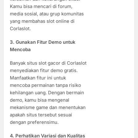
Kamu bisa mencari di forum,
media sosial, atau grup komunitas
yang membahas slot online di
Corlaslot.
3. Gunakan Fitur Demo untuk
Mencoba
Banyak situs slot gacor di Corlaslot
menyediakan fitur demo gratis.
Manfaatkan fitur ini untuk
mencoba permainan tanpa risiko
kehilangan uang. Dengan bermain
demo, kamu bisa mengenal
mekanisme game dan menentukan
apakah situs tersebut sesuai
dengan preferensimu.
4. Perhatikan Variasi dan Kualitas