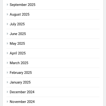
September 2025
August 2025
July 2025
June 2025
May 2025
April 2025
March 2025
February 2025
January 2025
December 2024
November 2024