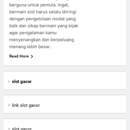
berguna untuk pemula. Ingat,
bermain slot harus selalu diiringi
dengan pengelolaan modal yang
baik dan sikap bermain yang bijak
agar pengalaman kamu
menyenangkan dan berpeluang
menang lebih besar.
Read More
slot gacor
link slot gacor
slot gacor