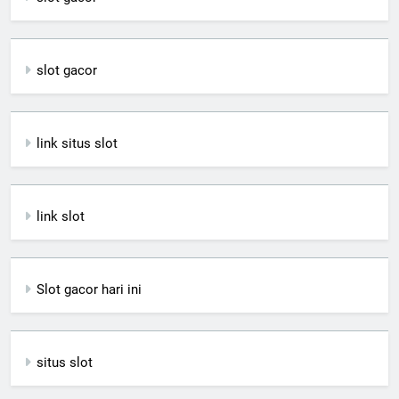
slot gacor
link situs slot
link slot
Slot gacor hari ini
situs slot