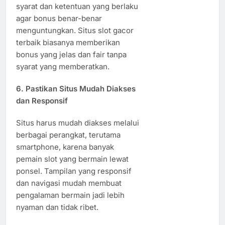
syarat dan ketentuan yang berlaku
agar bonus benar-benar
menguntungkan. Situs slot gacor
terbaik biasanya memberikan
bonus yang jelas dan fair tanpa
syarat yang memberatkan.
6. Pastikan Situs Mudah Diakses
dan Responsif
Situs harus mudah diakses melalui
berbagai perangkat, terutama
smartphone, karena banyak
pemain slot yang bermain lewat
ponsel. Tampilan yang responsif
dan navigasi mudah membuat
pengalaman bermain jadi lebih
nyaman dan tidak ribet.