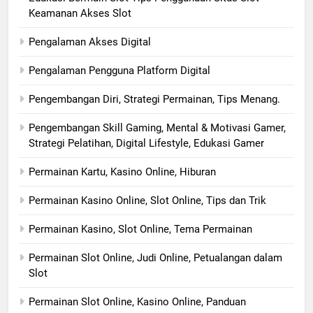
Keamanan Akses Slot
Pengalaman Akses Digital
Pengalaman Pengguna Platform Digital
Pengembangan Diri, Strategi Permainan, Tips Menang.
Pengembangan Skill Gaming, Mental & Motivasi Gamer,
Strategi Pelatihan, Digital Lifestyle, Edukasi Gamer
Permainan Kartu, Kasino Online, Hiburan
Permainan Kasino Online, Slot Online, Tips dan Trik
Permainan Kasino, Slot Online, Tema Permainan
Permainan Slot Online, Judi Online, Petualangan dalam
Slot
Permainan Slot Online, Kasino Online, Panduan