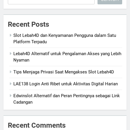
Recent Posts
Slot Lebah4D dan Kenyamanan Pengguna dalam Satu
Platform Terpadu
Lebah4D Alternatif untuk Pengalaman Akses yang Lebih
Nyaman
Tips Menjaga Privasi Saat Mengakses Slot Lebah4D
LAE138 Login Anti Ribet untuk Aktivitas Digital Harian
Edwinslot Alternatif dan Peran Pentingnya sebagai Link
Cadangan
Recent Comments