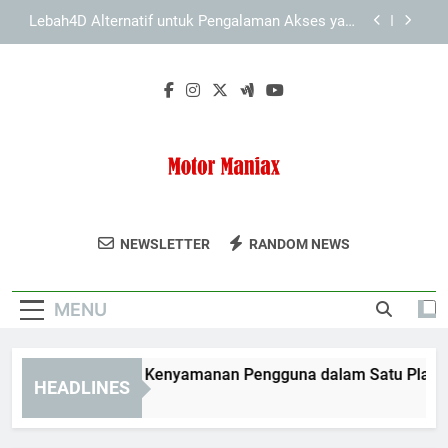
Skip
Tips Menjaga Privasi Saat Mengakses Slot
to
Lebah4D
content
LAE138 Login Anti Ribet untuk Aktivitas Digital
Harian
Slot Lebah4D dan Kenyamanan Pengguna dalam
Satu Platform Terpadu
Lebah4D Alternatif untuk Pengalaman Akses yang
Lebih Nyaman
Tips Menjaga Privasi Saat Mengakses Slot
Lebah4D
Motor Maniax
Bergabunglah Dengan Komunitas Pecinta
LAE138 Login Anti Ribet untuk Aktivitas Digital
NEWSLETTER
RANDOM NEWS
Harian
Motor Di Motor Maniax.
MENU
lot Lebah4D dan Kenyamanan Pengguna dalam Satu Platform 
HEADLINES
Months Ago