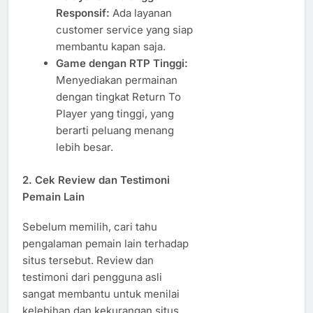
Responsif:
Ada layanan
customer service yang siap
membantu kapan saja.
Game dengan RTP Tinggi:
Menyediakan permainan
dengan tingkat Return To
Player yang tinggi, yang
berarti peluang menang
lebih besar.
2. Cek Review dan Testimoni
Pemain Lain
Sebelum memilih, cari tahu
pengalaman pemain lain terhadap
situs tersebut. Review dan
testimoni dari pengguna asli
sangat membantu untuk menilai
kelebihan dan kekurangan situs.