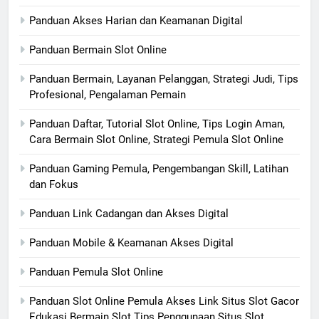
Panduan Akses Harian dan Keamanan Digital
Panduan Bermain Slot Online
Panduan Bermain, Layanan Pelanggan, Strategi Judi, Tips
Profesional, Pengalaman Pemain
Panduan Daftar, Tutorial Slot Online, Tips Login Aman,
Cara Bermain Slot Online, Strategi Pemula Slot Online
Panduan Gaming Pemula, Pengembangan Skill, Latihan
dan Fokus
Panduan Link Cadangan dan Akses Digital
Panduan Mobile & Keamanan Akses Digital
Panduan Pemula Slot Online
Panduan Slot Online Pemula Akses Link Situs Slot Gacor
Edukasi Bermain Slot Tips Penggunaan Situs Slot