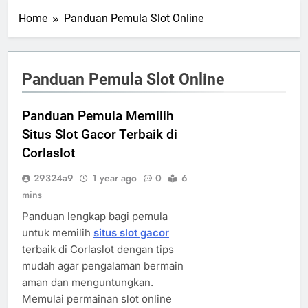
Home
Panduan Pemula Slot Online
Panduan Pemula Slot Online
Panduan Pemula Memilih
Situs Slot Gacor Terbaik di
Corlaslot
29324a9
1 year ago
0
6
mins
Panduan lengkap bagi pemula
untuk memilih
situs slot gacor
terbaik di Corlaslot dengan tips
mudah agar pengalaman bermain
aman dan menguntungkan.
Memulai permainan slot online