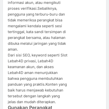
informasi akun, atau mengikuti
proses verifikasi.Sebaliknya,
pengguna yang terburu-buru dan
tidak memeriksa perangkat bisa
mengalami kendala seperti sesi
tertinggal, kata sandi tersimpan di
perangkat bersama, atau halaman
dibuka melalui jaringan yang tidak
aman.
Dari sisi SEO, keyword seperti Slot
Lebah4D privasi, Lebah4D
keamanan akun, dan akses
Lebah4D aman menunjukkan
bahwa pengguna membutuhkan
panduan yang praktis.Konten yang
baik harus menjawab kebutuhan
tersebut dengan langkah yang
jelas dan mudah diterapkan.
Gunakan Perangkat