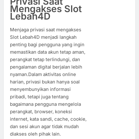
Privasi Saat
Mengakses Slot
Lebah4D
Menjaga privasi saat mengakses
Slot Lebah4D menjadi langkah
penting bagi pengguna yang ingin
memastikan data akun tetap aman,
perangkat tetap terlindungi, dan
pengalaman digital berjalan lebih
nyaman.Dalam aktivitas online
harian, privasi bukan hanya soal
menyembunyikan informasi
pribadi, tetapi juga tentang
bagaimana pengguna mengelola
perangkat, browser, koneksi
internet, kata sandi, cache, cookie,
dan sesi akun agar tidak mudah
diakses oleh pihak lain.