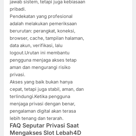
jawab sistem, tetapi juga kebiasaan
pribadi.
Pendekatan yang profesional
adalah melakukan pemeriksaan
berurutan: perangkat, koneksi,
browser, cache, tampilan halaman,
data akun, verifikasi, lalu
logout.Urutan ini membantu
pengguna menjaga akses tetap
aman dan mengurangi risiko
privasi.
Akses yang baik bukan hanya
cepat, tetapi juga stabil, aman, dan
terlindungi.Ketika pengguna
menjaga privasi dengan benar,
pengalaman digital akan terasa
lebih tenang dan terarah.
FAQ Seputar Privasi Saat
Mengakses Slot Lebah4D