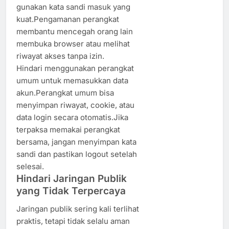
gunakan kata sandi masuk yang
kuat.Pengamanan perangkat
membantu mencegah orang lain
membuka browser atau melihat
riwayat akses tanpa izin.
Hindari menggunakan perangkat
umum untuk memasukkan data
akun.Perangkat umum bisa
menyimpan riwayat, cookie, atau
data login secara otomatis.Jika
terpaksa memakai perangkat
bersama, jangan menyimpan kata
sandi dan pastikan logout setelah
selesai.
Hindari Jaringan Publik
yang Tidak Terpercaya
Jaringan publik sering kali terlihat
praktis, tetapi tidak selalu aman