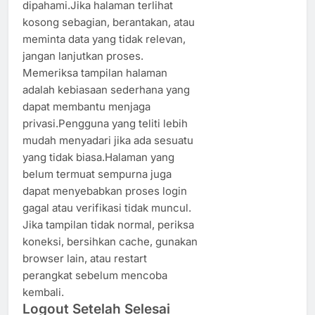
dipahami.Jika halaman terlihat
kosong sebagian, berantakan, atau
meminta data yang tidak relevan,
jangan lanjutkan proses.
Memeriksa tampilan halaman
adalah kebiasaan sederhana yang
dapat membantu menjaga
privasi.Pengguna yang teliti lebih
mudah menyadari jika ada sesuatu
yang tidak biasa.Halaman yang
belum termuat sempurna juga
dapat menyebabkan proses login
gagal atau verifikasi tidak muncul.
Jika tampilan tidak normal, periksa
koneksi, bersihkan cache, gunakan
browser lain, atau restart
perangkat sebelum mencoba
kembali.
Logout Setelah Selesai