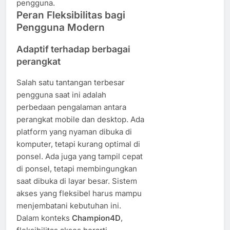
pengguna.
Peran Fleksibilitas bagi
Pengguna Modern
Adaptif terhadap berbagai
perangkat
Salah satu tantangan terbesar
pengguna saat ini adalah
perbedaan pengalaman antara
perangkat mobile dan desktop. Ada
platform yang nyaman dibuka di
komputer, tetapi kurang optimal di
ponsel. Ada juga yang tampil cepat
di ponsel, tetapi membingungkan
saat dibuka di layar besar. Sistem
akses yang fleksibel harus mampu
menjembatani kebutuhan ini.
Dalam konteks
Champion4D
,