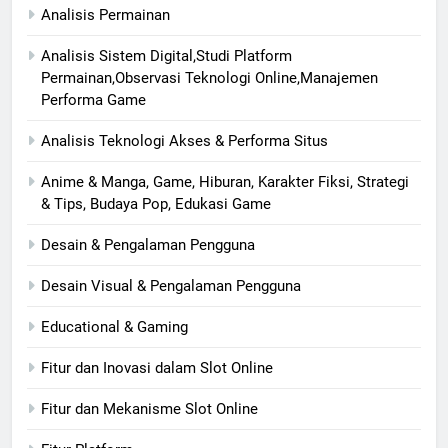
Analisis Permainan
Analisis Sistem Digital,Studi Platform
Permainan,Observasi Teknologi Online,Manajemen
Performa Game
Analisis Teknologi Akses & Performa Situs
Anime & Manga, Game, Hiburan, Karakter Fiksi, Strategi
& Tips, Budaya Pop, Edukasi Game
Desain & Pengalaman Pengguna
Desain Visual & Pengalaman Pengguna
Educational & Gaming
Fitur dan Inovasi dalam Slot Online
Fitur dan Mekanisme Slot Online