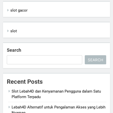
slot gacor
slot
Search
SEARCH
Recent Posts
Slot Lebah4D dan Kenyamanan Pengguna dalam Satu
Platform Terpadu
Lebah4D Alternatif untuk Pengalaman Akses yang Lebih
Nyaman