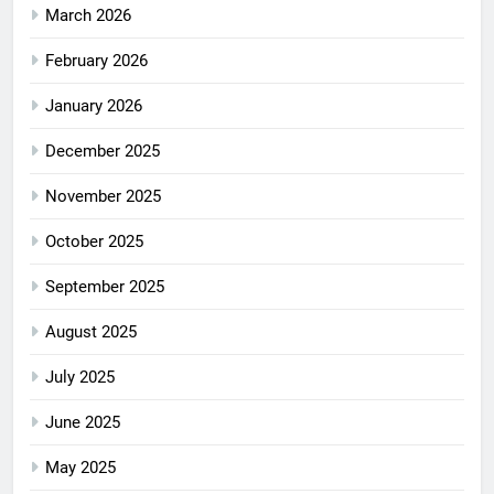
March 2026
February 2026
January 2026
December 2025
November 2025
October 2025
September 2025
August 2025
July 2025
June 2025
May 2025