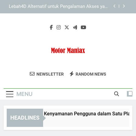
Skip
Tips Menjaga Privasi Saat Mengakses Slot
to
Lebah4D
content
LAE138 Login Anti Ribet untuk Aktivitas Digital
Harian
Slot Lebah4D dan Kenyamanan Pengguna dalam
Satu Platform Terpadu
Lebah4D Alternatif untuk Pengalaman Akses yang
Lebih Nyaman
Tips Menjaga Privasi Saat Mengakses Slot
Lebah4D
Motor Maniax
Bergabunglah Dengan Komunitas Pecinta
LAE138 Login Anti Ribet untuk Aktivitas Digital
NEWSLETTER
RANDOM NEWS
Harian
Motor Di Motor Maniax.
MENU
lot Lebah4D dan Kenyamanan Pengguna dalam Satu Platform 
HEADLINES
Months Ago