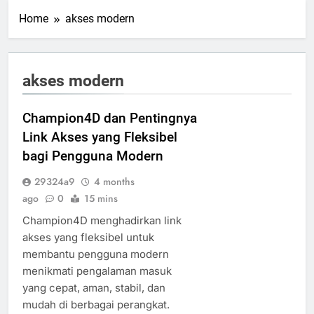
Home
akses modern
akses modern
Champion4D dan Pentingnya
Link Akses yang Fleksibel
bagi Pengguna Modern
29324a9
4 months
ago
0
15 mins
Champion4D menghadirkan link
akses yang fleksibel untuk
membantu pengguna modern
menikmati pengalaman masuk
yang cepat, aman, stabil, dan
mudah di berbagai perangkat.