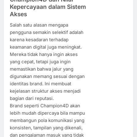
Kepercayaan dalam Sistem
Akses
Salah satu alasan mengapa
pengguna semakin selektif adalah
karena kesadaran terhadap
keamanan digital juga meningkat.
Mereka tidak hanya ingin akses
yang cepat, tetapi juga ingin
memastikan bahwa jalur yang
digunakan memang sesuai dengan
identitas brand. Ini membuat
kejelasan struktur akses menjadi
bagian dari reputasi.
Brand seperti Champion4D akan
lebih mudah dipercaya bila mampu
membangun pola komunikasi yang
konsisten, tampilan yang dikenali,
dan pengalaman masuk yang tidak