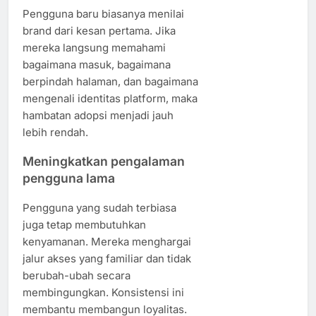
Pengguna baru biasanya menilai
brand dari kesan pertama. Jika
mereka langsung memahami
bagaimana masuk, bagaimana
berpindah halaman, dan bagaimana
mengenali identitas platform, maka
hambatan adopsi menjadi jauh
lebih rendah.
Meningkatkan pengalaman
pengguna lama
Pengguna yang sudah terbiasa
juga tetap membutuhkan
kenyamanan. Mereka menghargai
jalur akses yang familiar dan tidak
berubah-ubah secara
membingungkan. Konsistensi ini
membantu membangun loyalitas.