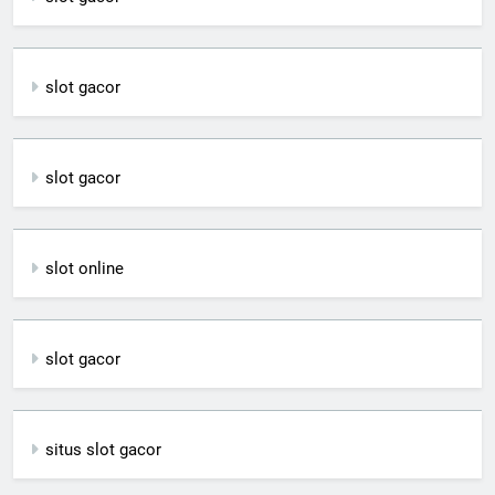
slot gacor
slot gacor
slot online
slot gacor
situs slot gacor