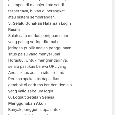
disimpan di manajer kata sandi
terpercaya, bukan di perangkat
atau sistem sembarangan.
5. Selalu Gunakan Halaman Login
Resmi
Salah satu modus penipuan siber
yang paling sering ditemui di
jaringan publik adalah penggunaan
situs palsu yang menyerupai
Horas88. Untuk menghindarinya,
selalu pastikan bahwa URL yang
Anda akses adalah situs resmi.
Periksa apakah terdapat ikon
gembok di address bar dan domain
yang valid sebelum login.
6. Logout Setelah Selesai
Menggunakan Akun
Banyak pengguna lupa untuk