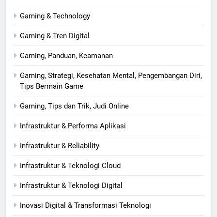
Gaming & Technology
Gaming & Tren Digital
Gaming, Panduan, Keamanan
Gaming, Strategi, Kesehatan Mental, Pengembangan Diri,
Tips Bermain Game
Gaming, Tips dan Trik, Judi Online
Infrastruktur & Performa Aplikasi
Infrastruktur & Reliability
Infrastruktur & Teknologi Cloud
Infrastruktur & Teknologi Digital
Inovasi Digital & Transformasi Teknologi