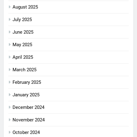
August 2025
July 2025
June 2025
May 2025
April 2025
March 2025
February 2025
January 2025
December 2024
November 2024
October 2024