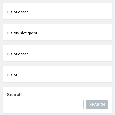
slot gacor
situs slot gacor
slot gacor
slot
Search
SEARCH