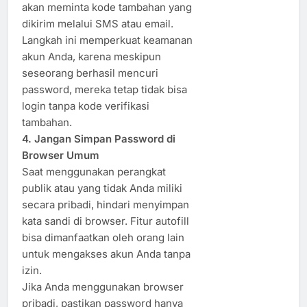
akan meminta kode tambahan yang
dikirim melalui SMS atau email.
Langkah ini memperkuat keamanan
akun Anda, karena meskipun
seseorang berhasil mencuri
password, mereka tetap tidak bisa
login tanpa kode verifikasi
tambahan.
4. Jangan Simpan Password di
Browser Umum
Saat menggunakan perangkat
publik atau yang tidak Anda miliki
secara pribadi, hindari menyimpan
kata sandi di browser. Fitur autofill
bisa dimanfaatkan oleh orang lain
untuk mengakses akun Anda tanpa
izin.
Jika Anda menggunakan browser
pribadi, pastikan password hanya