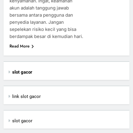
kenyamanan. Ingat, keamanan
akun adalah tanggung jawab
bersama antara pengguna dan
penyedia layanan. Jangan
sepelekan risiko kecil yang bisa
berdampak besar di kemudian hari.
Read More
slot gacor
link slot gacor
slot gacor