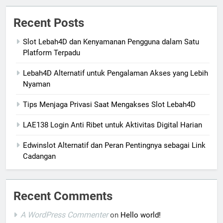
Recent Posts
Slot Lebah4D dan Kenyamanan Pengguna dalam Satu
Platform Terpadu
Lebah4D Alternatif untuk Pengalaman Akses yang Lebih
Nyaman
Tips Menjaga Privasi Saat Mengakses Slot Lebah4D
LAE138 Login Anti Ribet untuk Aktivitas Digital Harian
Edwinslot Alternatif dan Peran Pentingnya sebagai Link
Cadangan
Recent Comments
A WordPress Commenter
on
Hello world!