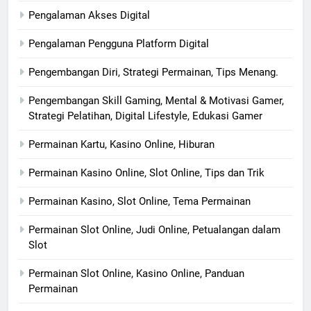
Pengalaman Akses Digital
Pengalaman Pengguna Platform Digital
Pengembangan Diri, Strategi Permainan, Tips Menang.
Pengembangan Skill Gaming, Mental & Motivasi Gamer,
Strategi Pelatihan, Digital Lifestyle, Edukasi Gamer
Permainan Kartu, Kasino Online, Hiburan
Permainan Kasino Online, Slot Online, Tips dan Trik
Permainan Kasino, Slot Online, Tema Permainan
Permainan Slot Online, Judi Online, Petualangan dalam
Slot
Permainan Slot Online, Kasino Online, Panduan
Permainan