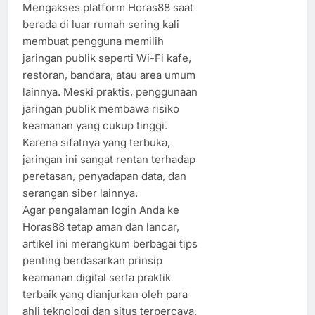
Mengakses platform Horas88 saat
berada di luar rumah sering kali
membuat pengguna memilih
jaringan publik seperti Wi-Fi kafe,
restoran, bandara, atau area umum
lainnya. Meski praktis, penggunaan
jaringan publik membawa risiko
keamanan yang cukup tinggi.
Karena sifatnya yang terbuka,
jaringan ini sangat rentan terhadap
peretasan, penyadapan data, dan
serangan siber lainnya.
Agar pengalaman login Anda ke
Horas88 tetap aman dan lancar,
artikel ini merangkum berbagai tips
penting berdasarkan prinsip
keamanan digital serta praktik
terbaik yang dianjurkan oleh para
ahli teknologi dan situs terpercaya.