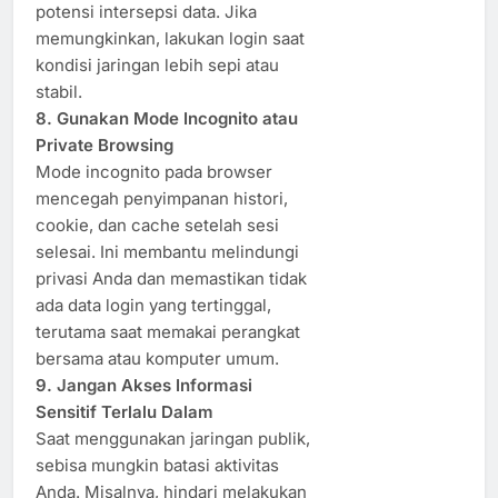
potensi intersepsi data. Jika
memungkinkan, lakukan login saat
kondisi jaringan lebih sepi atau
stabil.
8. Gunakan Mode Incognito atau
Private Browsing
Mode incognito pada browser
mencegah penyimpanan histori,
cookie, dan cache setelah sesi
selesai. Ini membantu melindungi
privasi Anda dan memastikan tidak
ada data login yang tertinggal,
terutama saat memakai perangkat
bersama atau komputer umum.
9. Jangan Akses Informasi
Sensitif Terlalu Dalam
Saat menggunakan jaringan publik,
sebisa mungkin batasi aktivitas
Anda. Misalnya, hindari melakukan