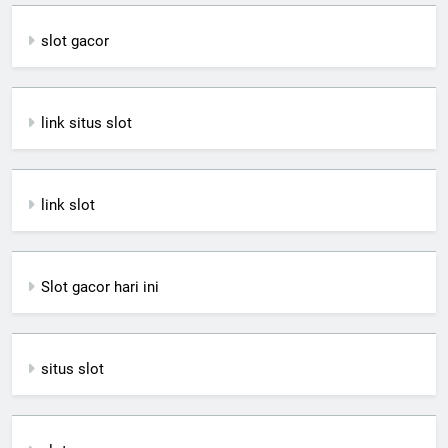
slot gacor
link situs slot
link slot
Slot gacor hari ini
situs slot