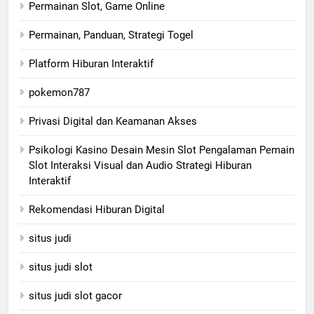
Permainan Slot, Game Online
Permainan, Panduan, Strategi Togel
Platform Hiburan Interaktif
pokemon787
Privasi Digital dan Keamanan Akses
Psikologi Kasino Desain Mesin Slot Pengalaman Pemain
Slot Interaksi Visual dan Audio Strategi Hiburan
Interaktif
Rekomendasi Hiburan Digital
situs judi
situs judi slot
situs judi slot gacor