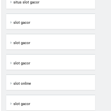
situs slot gacor
slot gacor
slot gacor
slot gacor
slot online
slot gacor