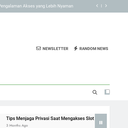
k Pengalaman Akses yang Lebih Nyaman
 Privasi Saat Mengakses Slot Lebah4D
ti Ribet untuk Aktivitas Digital Harian
engguna dalam Satu Platform Terpadu
NEWSLETTER
RANDOM NEWS
k Pengalaman Akses yang Lebih Nyaman
 Privasi Saat Mengakses Slot Lebah4D
ti Ribet untuk Aktivitas Digital Harian
jaga Privasi Saat Mengakses Slot Lebah4D
LAE138 Login
go
3 Months Ago