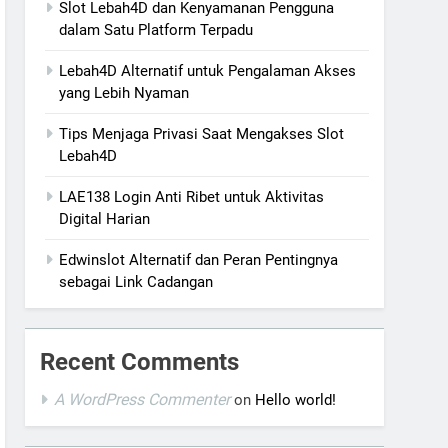
Slot Lebah4D dan Kenyamanan Pengguna
dalam Satu Platform Terpadu
Lebah4D Alternatif untuk Pengalaman Akses
yang Lebih Nyaman
Tips Menjaga Privasi Saat Mengakses Slot
Lebah4D
LAE138 Login Anti Ribet untuk Aktivitas
Digital Harian
Edwinslot Alternatif dan Peran Pentingnya
sebagai Link Cadangan
Recent Comments
A WordPress Commenter
on
Hello world!