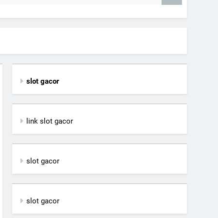
slot gacor
link slot gacor
slot gacor
slot gacor