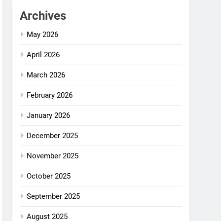
Archives
May 2026
April 2026
March 2026
February 2026
January 2026
December 2025
November 2025
October 2025
September 2025
August 2025