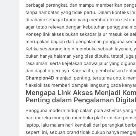
berbagai perangkat, dan mampu memberikan penga
tanpa hambatan yang tidak perlu. Dalam konteks ini
dipahami sebagai brand yang membutuhkan sistem 
agar tetap relevan dengan kebutuhan pengguna mo
Konsep link akses bukan sekadar jalur masuk ke seb
merupakan bagian dari pengalaman pengguna seca
Ketika seseorang ingin membuka sebuah layanan, 
bukan hanya halaman yang bisa dibuka, tetapi juga 
rasa aman, serta kejelasan bahwa jalur yang digu
dan dapat dipercaya. Karena itu, pembahasan tent
Champion4D
menjadi penting, terutama untuk me
fleksibilitas memberi dampak langsung pada keny
Mengapa Link Akses Menjadi Ko
Penting dalam Pengalaman Digita
Pengguna modern hidup dalam pola aktivitas yang 
hari mereka mungkin membuka platform dari ponsel,
laptop, lalu malam hari kembali dari perangkat berb
seperti ini, sebuah brand tidak cukup hanya mengan