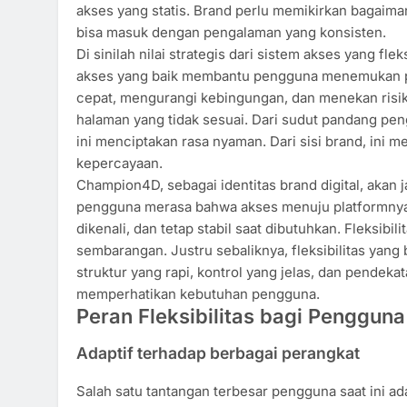
akses yang statis. Brand perlu memikirkan bagaim
bisa masuk dengan pengalaman yang konsisten.
Di sinilah nilai strategis dari sistem akses yang fleks
akses yang baik membantu pengguna menemukan 
cepat, mengurangi kebingungan, dan menekan risi
halaman yang tidak sesuai. Dari sudut pandang pe
ini menciptakan rasa nyaman. Dari sisi brand, ini 
kepercayaan.
Champion4D, sebagai identitas brand digital, akan j
pengguna merasa bahwa akses menuju platformnya
dikenali, dan tetap stabil saat dibutuhkan. Fleksibili
sembarangan. Justru sebaliknya, fleksibilitas yang 
struktur yang rapi, kontrol yang jelas, dan pendeka
memperhatikan kebutuhan pengguna.
Peran Fleksibilitas bagi Penggun
Adaptif terhadap berbagai perangkat
Salah satu tantangan terbesar pengguna saat ini a