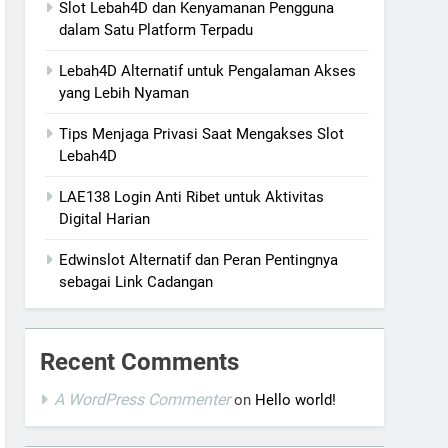
Slot Lebah4D dan Kenyamanan Pengguna
dalam Satu Platform Terpadu
Lebah4D Alternatif untuk Pengalaman Akses
yang Lebih Nyaman
Tips Menjaga Privasi Saat Mengakses Slot
Lebah4D
LAE138 Login Anti Ribet untuk Aktivitas
Digital Harian
Edwinslot Alternatif dan Peran Pentingnya
sebagai Link Cadangan
Recent Comments
A WordPress Commenter
on
Hello world!