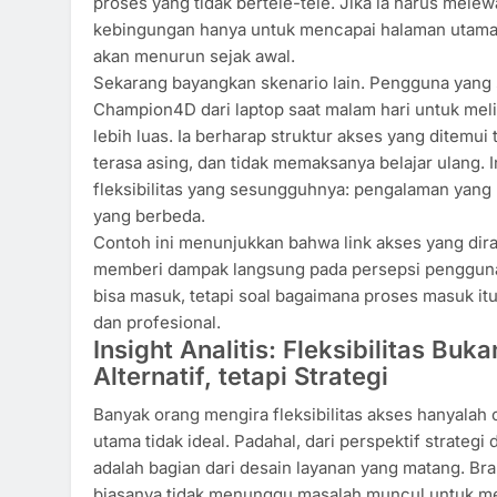
proses yang tidak bertele-tele. Jika ia harus melewa
kebingungan hanya untuk mencapai halaman utama
akan menurun sejak awal.
Sekarang bayangkan skenario lain. Pengguna yan
Champion4D dari laptop saat malam hari untuk meli
lebih luas. Ia berharap struktur akses yang ditemui t
terasa asing, dan tidak memaksanya belajar ulang. I
fleksibilitas yang sesungguhnya: pengalaman yang k
yang berbeda.
Contoh ini menunjukkan bahwa link akses yang dir
memberi dampak langsung pada persepsi pengguna
bisa masuk, tetapi soal bagaimana proses masuk it
dan profesional.
Insight Analitis: Fleksibilitas Buk
Alternatif, tetapi Strategi
Banyak orang mengira fleksibilitas akses hanyalah 
utama tidak ideal. Padahal, dari perspektif strategi di
adalah bagian dari desain layanan yang matang. Br
biasanya tidak menunggu masalah muncul untuk mem