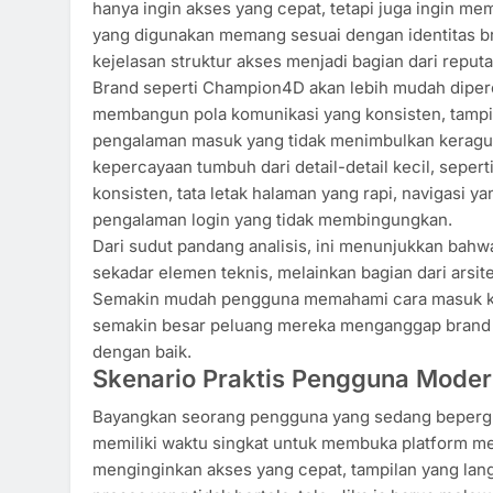
hanya ingin akses yang cepat, tetapi juga ingin me
yang digunakan memang sesuai dengan identitas b
kejelasan struktur akses menjadi bagian dari reputa
Brand seperti Champion4D akan lebih mudah diper
membangun pola komunikasi yang konsisten, tampil
pengalaman masuk yang tidak menimbulkan keragua
kepercayaan tumbuh dari detail-detail kecil, seper
konsisten, tata letak halaman yang rapi, navigasi yan
pengalaman login yang tidak membingungkan.
Dari sudut pandang analisis, ini menunjukkan bahw
sekadar elemen teknis, melainkan bagian dari arsit
Semakin mudah pengguna memahami cara masuk ke
semakin besar peluang mereka menganggap brand t
dengan baik.
Skenario Praktis Pengguna Mode
Bayangkan seorang pengguna yang sedang beperg
memiliki waktu singkat untuk membuka platform mel
menginginkan akses yang cepat, tampilan yang lan