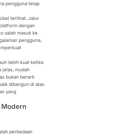
ana pengguna tetap
ibel terlihat. Jalur
platform dengan
ko salah masuk ke
ngalaman pengguna,
memperkuat
auh lebih kuat ketika
 jelas, mudah
tas bukan berarti
baik dibangun di atas
tan yang
a Modern
dalah perbedaan