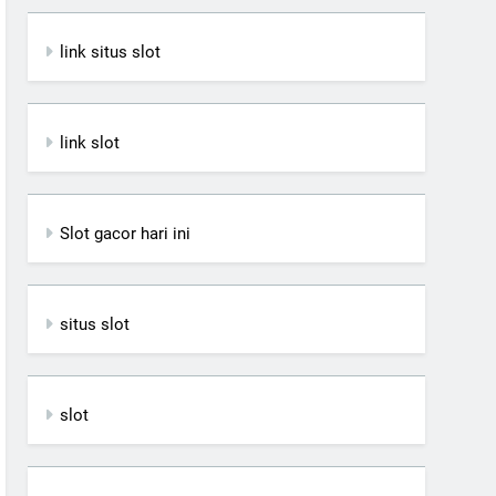
link situs slot
link slot
Slot gacor hari ini
situs slot
slot