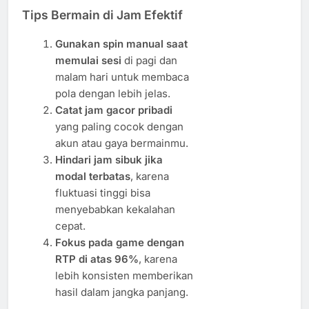
Tips Bermain di Jam Efektif
Gunakan spin manual saat
memulai sesi
di pagi dan
malam hari untuk membaca
pola dengan lebih jelas.
Catat jam gacor pribadi
yang paling cocok dengan
akun atau gaya bermainmu.
Hindari jam sibuk jika
modal terbatas
, karena
fluktuasi tinggi bisa
menyebabkan kekalahan
cepat.
Fokus pada game dengan
RTP di atas 96%
, karena
lebih konsisten memberikan
hasil dalam jangka panjang.