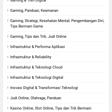
Gaming & Tren Digital
Gaming, Panduan, Keamanan
Gaming, Strategi, Kesehatan Mental, Pengembangan Diri,
Tips Bermain Game
Gaming, Tips dan Trik, Judi Online
Infrastruktur & Performa Aplikasi
Infrastruktur & Reliability
Infrastruktur & Teknologi Cloud
Infrastruktur & Teknologi Digital
Inovasi Digital & Transformasi Teknologi
Judi Online, Olahraga, Panduan
Kasino Online, Slot Online, Tips dan Trik Bermain