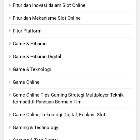
Fitur dan Inovasi dalam Slot Online
Fitur dan Mekanisme Slot Online
Fitur Platform
Game & Hiburan
Game & Hiburan Digital
Game & Teknologi
Game Online
Game Online Tips Gaming Strategi Multiplayer Teknik
Kompetitif Panduan Bermain Tim
Game Online, Teknologi Digital, Edukasi Slot
Gaming & Technology