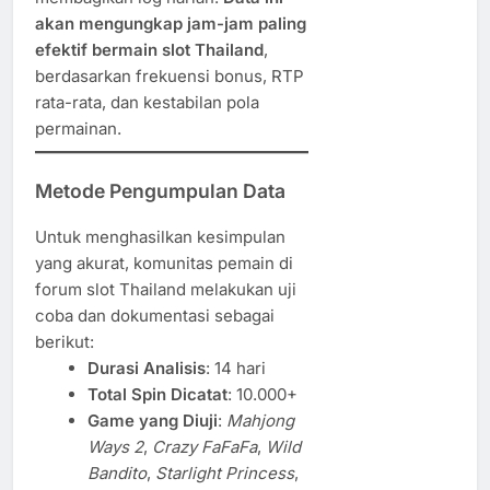
akan mengungkap jam-jam paling
efektif bermain slot Thailand
,
berdasarkan frekuensi bonus, RTP
rata-rata, dan kestabilan pola
permainan.
Metode Pengumpulan Data
Untuk menghasilkan kesimpulan
yang akurat, komunitas pemain di
forum slot Thailand melakukan uji
coba dan dokumentasi sebagai
berikut:
Durasi Analisis
: 14 hari
Total Spin Dicatat
: 10.000+
Game yang Diuji
:
Mahjong
Ways 2
,
Crazy FaFaFa
,
Wild
Bandito
,
Starlight Princess
,