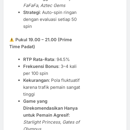
FaFaFa
,
Aztec Gems
Strategi
: Auto-spin ringan
dengan evaluasi setiap 50
spin
Pukul 19.00 – 21.00 (Prime
Time Padat)
RTP Rata-Rata
: 94.5%
Frekuensi Bonus
: 3–4 kali
per 100 spin
Kekurangan
: Pola fluktuatif
karena trafik pemain sangat
tinggi
Game yang
Direkomendasikan Hanya
untuk Pemain Agresif
:
Starlight Princess
,
Gates of
Olympus