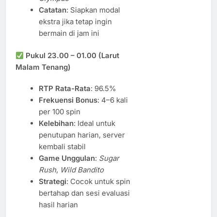
Catatan
: Siapkan modal
ekstra jika tetap ingin
bermain di jam ini
Pukul 23.00 – 01.00 (Larut
Malam Tenang)
RTP Rata-Rata
: 96.5%
Frekuensi Bonus
: 4–6 kali
per 100 spin
Kelebihan
: Ideal untuk
penutupan harian, server
kembali stabil
Game Unggulan
:
Sugar
Rush
,
Wild Bandito
Strategi
: Cocok untuk spin
bertahap dan sesi evaluasi
hasil harian