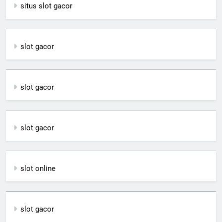
situs slot gacor
slot gacor
slot gacor
slot gacor
slot online
slot gacor