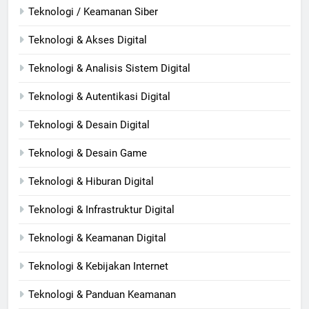
Teknologi / Keamanan Siber
Teknologi & Akses Digital
Teknologi & Analisis Sistem Digital
Teknologi & Autentikasi Digital
Teknologi & Desain Digital
Teknologi & Desain Game
Teknologi & Hiburan Digital
Teknologi & Infrastruktur Digital
Teknologi & Keamanan Digital
Teknologi & Kebijakan Internet
Teknologi & Panduan Keamanan