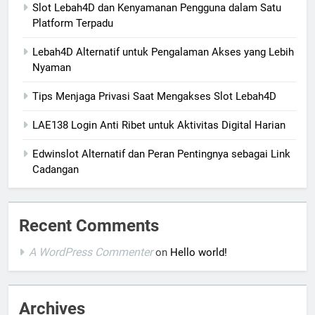
Slot Lebah4D dan Kenyamanan Pengguna dalam Satu
Platform Terpadu
Lebah4D Alternatif untuk Pengalaman Akses yang Lebih
Nyaman
Tips Menjaga Privasi Saat Mengakses Slot Lebah4D
LAE138 Login Anti Ribet untuk Aktivitas Digital Harian
Edwinslot Alternatif dan Peran Pentingnya sebagai Link
Cadangan
Recent Comments
A WordPress Commenter
on
Hello world!
Archives