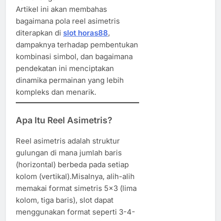
Artikel ini akan membahas
bagaimana pola reel asimetris
diterapkan di
slot horas88
,
dampaknya terhadap pembentukan
kombinasi simbol, dan bagaimana
pendekatan ini menciptakan
dinamika permainan yang lebih
kompleks dan menarik.
Apa Itu Reel Asimetris?
Reel asimetris adalah struktur
gulungan di mana jumlah baris
(horizontal) berbeda pada setiap
kolom (vertikal).Misalnya, alih-alih
memakai format simetris 5×3 (lima
kolom, tiga baris), slot dapat
menggunakan format seperti 3-4-