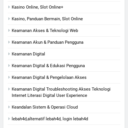
Kasino Online, Slot Online+
Kasino, Panduan Bermain, Slot Online
Keamanan Akses & Teknologi Web
Keamanan Akun & Panduan Pengguna
Keamanan Digital
Keamanan Digital & Edukasi Pengguna
Keamanan Digital & Pengelolaan Akses
Keamanan Digital Troubleshooting Akses Teknologi
Internet Literasi Digital User Experience
Keandalan Sistem & Operasi Cloud
lebah4d,alternatif lebah4d, login lebah4d