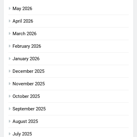
May 2026
April 2026
March 2026
February 2026
January 2026
December 2025
November 2025
October 2025
September 2025
August 2025
July 2025