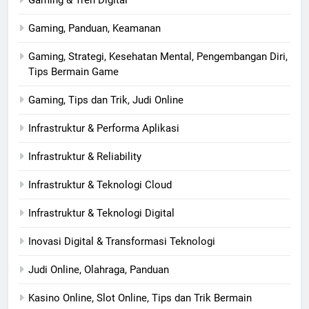
Gaming & Tren Digital
Gaming, Panduan, Keamanan
Gaming, Strategi, Kesehatan Mental, Pengembangan Diri,
Tips Bermain Game
Gaming, Tips dan Trik, Judi Online
Infrastruktur & Performa Aplikasi
Infrastruktur & Reliability
Infrastruktur & Teknologi Cloud
Infrastruktur & Teknologi Digital
Inovasi Digital & Transformasi Teknologi
Judi Online, Olahraga, Panduan
Kasino Online, Slot Online, Tips dan Trik Bermain