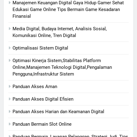
Manajemen Keuangan Digital Gaya Hidup Gamer Sehat
Edukasi Game Online Tips Bermain Game Kesadaran
Finansial
Media Digital, Budaya Internet, Analisis Sosial,
Komunikasi Online, Tren Digital
Optimalisasi Sistem Digital
Optimasi Kinerja Sistem,Stabilitas Platform
Online,Manajemen Teknologi Digital,Pengalaman
Pengguna,Infrastruktur Sistem
Panduan Akses Aman
Panduan Akses Digital Efisien
Panduan Akses Harian dan Keamanan Digital
Panduan Bermain Slot Online
Panduan Bermain, Layanan Pelanggan, Strategi Judi, Tips