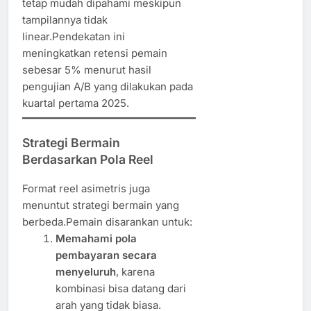
tetap mudah dipahami meskipun
tampilannya tidak
linear.Pendekatan ini
meningkatkan retensi pemain
sebesar 5% menurut hasil
pengujian A/B yang dilakukan pada
kuartal pertama 2025.
Strategi Bermain
Berdasarkan Pola Reel
Format reel asimetris juga
menuntut strategi bermain yang
berbeda.Pemain disarankan untuk:
Memahami pola
pembayaran secara
menyeluruh
, karena
kombinasi bisa datang dari
arah yang tidak biasa.