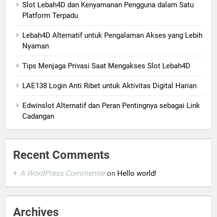
Slot Lebah4D dan Kenyamanan Pengguna dalam Satu
Platform Terpadu
Lebah4D Alternatif untuk Pengalaman Akses yang Lebih
Nyaman
Tips Menjaga Privasi Saat Mengakses Slot Lebah4D
LAE138 Login Anti Ribet untuk Aktivitas Digital Harian
Edwinslot Alternatif dan Peran Pentingnya sebagai Link
Cadangan
Recent Comments
A WordPress Commenter
on
Hello world!
Archives