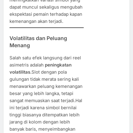
dapat muncul sekaligus mengubah
ekspektasi pemain terhadap kapan
kemenangan akan terjadi.
Volatilitas dan Peluang
Menang
Salah satu efek langsung dari reel
asimetris adalah
peningkatan
volatilitas
.Slot dengan pola
gulungan tidak merata sering kali
menawarkan peluang kemenangan
besar yang lebih langka, tetapi
sangat memuaskan saat terjadi.Hal
ini terjadi karena simbol bernilai
tinggi biasanya ditempatkan lebih
jarang di kolom dengan lebih
banyak baris, menyeimbangkan