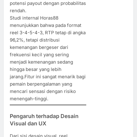
potensi payout dengan probabilitas
rendah.
Studi internal Horas88
menunjukkan bahwa pada format
reel 3-4-5-4-3, RTP tetap di angka
96,2%, tetapi distribusi
kemenangan bergeser dari
frekuensi kecil yang sering
menjadi kemenangan sedang
hingga besar yang lebih
jarang.Fitur ini sangat menarik bagi
pemain berpengalaman yang
mencari sensasi dengan risiko
menengah-tinggi.
Pengaruh terhadap Desain
Visual dan UX
Dari sisi desain visual, reel