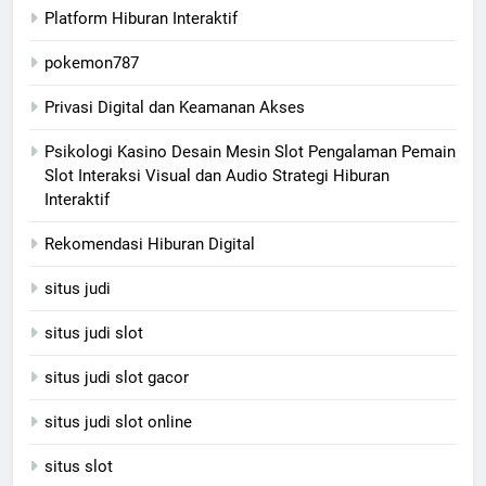
Platform Hiburan Interaktif
pokemon787
Privasi Digital dan Keamanan Akses
Psikologi Kasino Desain Mesin Slot Pengalaman Pemain
Slot Interaksi Visual dan Audio Strategi Hiburan
Interaktif
Rekomendasi Hiburan Digital
situs judi
situs judi slot
situs judi slot gacor
situs judi slot online
situs slot