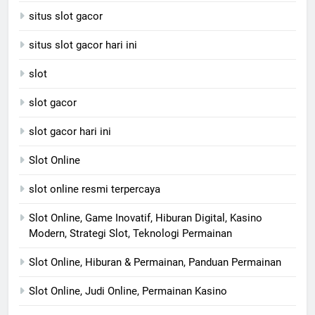
situs slot gacor
situs slot gacor hari ini
slot
slot gacor
slot gacor hari ini
Slot Online
slot online resmi terpercaya
Slot Online, Game Inovatif, Hiburan Digital, Kasino
Modern, Strategi Slot, Teknologi Permainan
Slot Online, Hiburan & Permainan, Panduan Permainan
Slot Online, Judi Online, Permainan Kasino