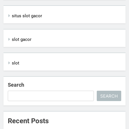
situs slot gacor
slot gacor
slot
Search
SEARCH
Recent Posts