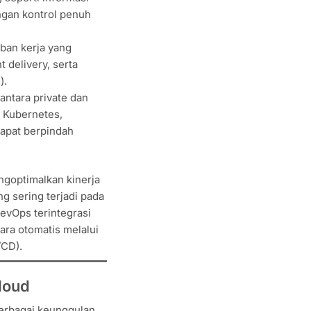
ngan kontrol penuh
ban kerja yang
t delivery, serta
).
antara private dan
 Kubernetes,
apat berpindah
goptimalkan kinerja
ng sering terjadi pada
DevOps terintegrasi
ra otomatis melalui
/CD).
loud
erbagai keunggulan