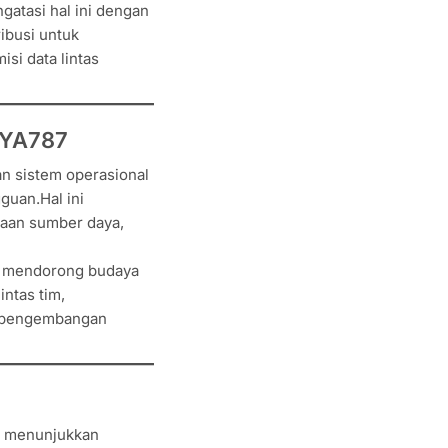
atasi hal ini dengan
ibusi untuk
si data lintas
AYA787
n sistem operasional
guan.Hal ini
laan sumber daya,
uga mendorong budaya
intas tim,
u pengembangan
menunjukkan