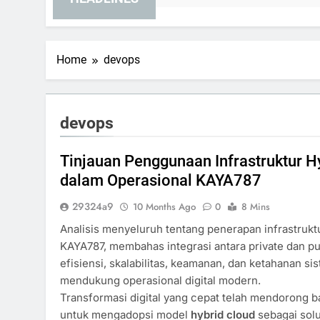
Home
devops
devops
Tinjauan Penggunaan Infrastruktur H
dalam Operasional KAYA787
29324a9
10 Months Ago
0
8 Mins
Analisis menyeluruh tentang penerapan infrastruktu
KAYA787, membahas integrasi antara private dan pu
efisiensi, skalabilitas, keamanan, dan ketahanan si
mendukung operasional digital modern.
Transformasi digital yang cepat telah mendorong 
untuk mengadopsi model
hybrid cloud
sebagai solu