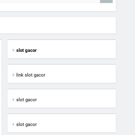
slot gacor
link slot gacor
slot gacor
slot gacor