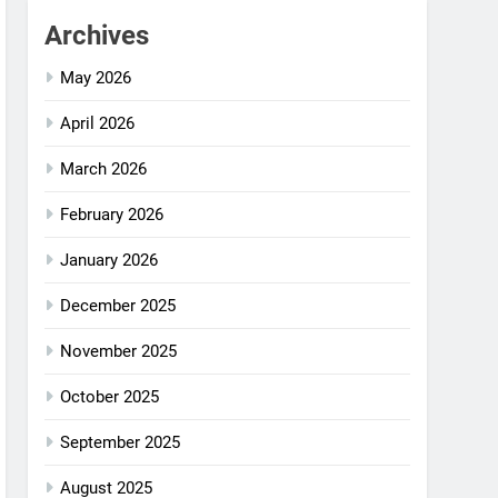
Archives
May 2026
April 2026
March 2026
February 2026
January 2026
December 2025
November 2025
October 2025
September 2025
August 2025