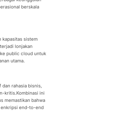
perasional berskala
 kapasitas sistem
terjadi lonjakan
 ke public cloud untuk
anan utama.
 dan rahasia bisnis,
-kritis.Kombinasi ini
gus memastikan bahwa
n enkripsi end-to-end