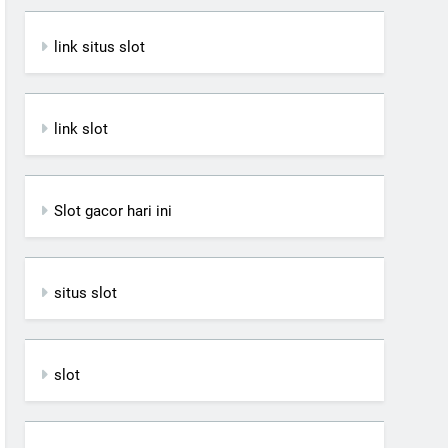
link situs slot
link slot
Slot gacor hari ini
situs slot
slot