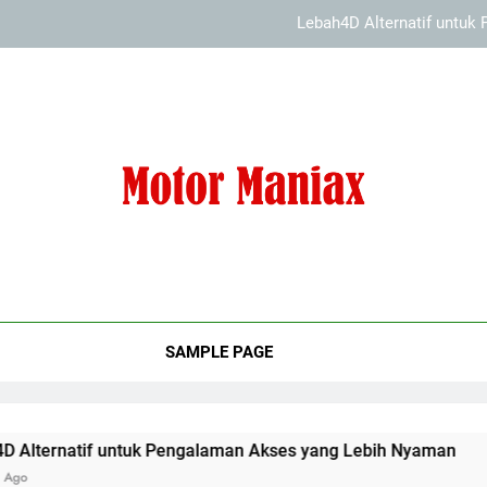
Lebah4D Alternatif untu
Tips Menjaga
LAE138 Login An
Slot Lebah4D dan Kenyamanan P
Lebah4D Alternatif untu
Tips Menjaga
or Maniax
lah Dengan Komunitas Pecinta Motor Di Motor Maniax.
LAE138 Login An
SAMPLE PAGE
f untuk Pengalaman Akses yang Lebih Nyaman
Tips Men
3 Months A