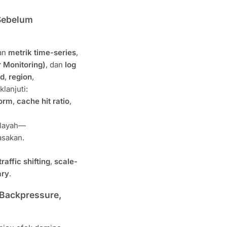
 Sebelum
kan
metrik time-series
,
 Monitoring)
, dan
log
id
,
region
,
klanjuti:
torm
,
cache hit ratio
,
ilayah—
asakan.
traffic shifting
,
scale-
ary
.
, Backpressure,