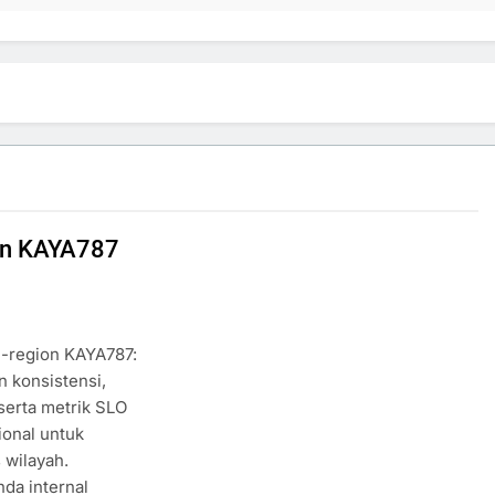
ion KAYA787
ti-region KAYA787:
an konsistensi,
 serta metrik SLO
sional untuk
 wilayah.
nda internal