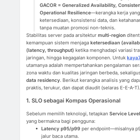
GACOR = Generalized Availability, Consiste
Operational Resilience
—kerangka kerja yan
ketersediaan, konsistensi data, dan ketahana
tanpa muatan promosi non-teknis.
Stabilitas server pada arsitektur
multi-region
ditent
kemampuan sistem menjaga
ketersediaan (availabi
(latency, throughput)
ketika menghadapi variasi tr
jaringan, hingga kegagalan komponen. Untuk
kaya
utamanya adalah mempertahankan pengalaman ser
zona waktu dan kualitas jaringan berbeda, sekaligu
data residency
. Berikut kerangka analisis yang dap
praktis, terukur, dan dapat diaudit (selaras E-E-A-T)
1. SLO sebagai Kompas Operasional
Sebelum memilih teknologi, tetapkan
Service Leve
yang bermakna bagi pengguna:
Latency p95/p99
per endpoint—misalnya p9
jalur baca utama.