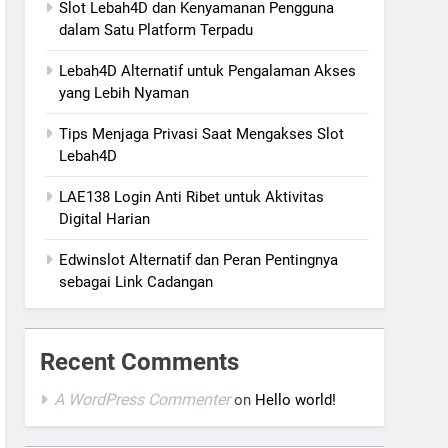
Slot Lebah4D dan Kenyamanan Pengguna
dalam Satu Platform Terpadu
Lebah4D Alternatif untuk Pengalaman Akses
yang Lebih Nyaman
Tips Menjaga Privasi Saat Mengakses Slot
Lebah4D
LAE138 Login Anti Ribet untuk Aktivitas
Digital Harian
Edwinslot Alternatif dan Peran Pentingnya
sebagai Link Cadangan
Recent Comments
A WordPress Commenter
on
Hello world!