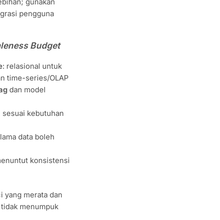
ebihan; gunakan
grasi pengguna
aleness Budget
e
: relasional untuk
dan time-series/OLAP
lag
dan model
a
sesuai kebutuhan
 lama data boleh
enuntut konsistensi
i yang merata dan
n tidak menumpuk