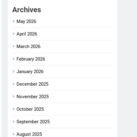
Archives
May 2026
April 2026
March 2026
February 2026
January 2026
December 2025
November 2025
October 2025
September 2025
August 2025