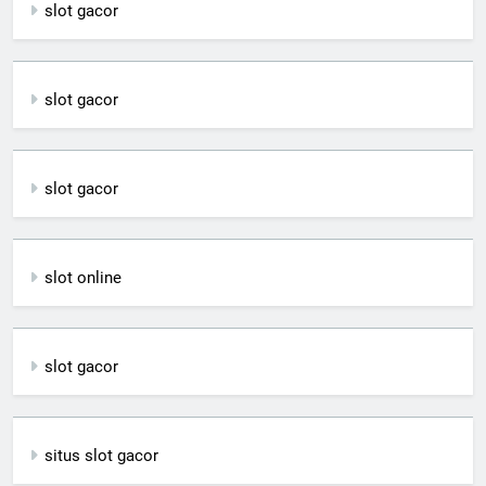
slot gacor
slot gacor
slot gacor
slot online
slot gacor
situs slot gacor