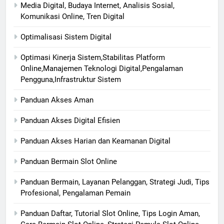
Media Digital, Budaya Internet, Analisis Sosial,
Komunikasi Online, Tren Digital
Optimalisasi Sistem Digital
Optimasi Kinerja Sistem,Stabilitas Platform
Online,Manajemen Teknologi Digital,Pengalaman
Pengguna,Infrastruktur Sistem
Panduan Akses Aman
Panduan Akses Digital Efisien
Panduan Akses Harian dan Keamanan Digital
Panduan Bermain Slot Online
Panduan Bermain, Layanan Pelanggan, Strategi Judi, Tips
Profesional, Pengalaman Pemain
Panduan Daftar, Tutorial Slot Online, Tips Login Aman,