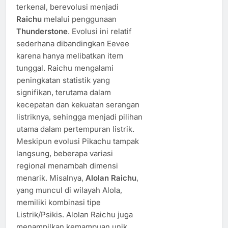
terkenal, berevolusi menjadi
Raichu
melalui penggunaan
Thunderstone
. Evolusi ini relatif
sederhana dibandingkan Eevee
karena hanya melibatkan item
tunggal. Raichu mengalami
peningkatan statistik yang
signifikan, terutama dalam
kecepatan dan kekuatan serangan
listriknya, sehingga menjadi pilihan
utama dalam pertempuran listrik.
Meskipun evolusi Pikachu tampak
langsung, beberapa variasi
regional menambah dimensi
menarik. Misalnya,
Alolan Raichu
,
yang muncul di wilayah Alola,
memiliki kombinasi tipe
Listrik/Psikis. Alolan Raichu juga
menampilkan kemampuan unik