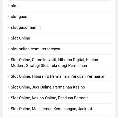
slot
slot gacor
slot gacor hari ini
Slot Online
slot online resmi terpercaya
Slot Online, Game Inovatif, Hiburan Digital, Kasino
Modern, Strategi Slot, Teknologi Permainan
Slot Online, Hiburan & Permainan, Panduan Permainan
Slot Online, Judi Online, Permainan Kasino
Slot Online, Kasino Online, Panduan Bermain
Slot Online, Manajemen Kemenangan, Jackpot