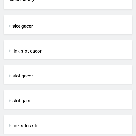
slot gacor
link slot gacor
slot gacor
slot gacor
link situs slot