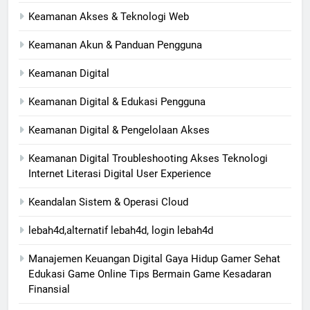
Keamanan Akses & Teknologi Web
Keamanan Akun & Panduan Pengguna
Keamanan Digital
Keamanan Digital & Edukasi Pengguna
Keamanan Digital & Pengelolaan Akses
Keamanan Digital Troubleshooting Akses Teknologi
Internet Literasi Digital User Experience
Keandalan Sistem & Operasi Cloud
lebah4d,alternatif lebah4d, login lebah4d
Manajemen Keuangan Digital Gaya Hidup Gamer Sehat
Edukasi Game Online Tips Bermain Game Kesadaran
Finansial