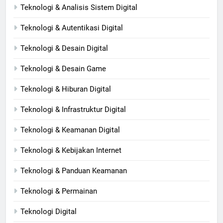
Teknologi & Analisis Sistem Digital
Teknologi & Autentikasi Digital
Teknologi & Desain Digital
Teknologi & Desain Game
Teknologi & Hiburan Digital
Teknologi & Infrastruktur Digital
Teknologi & Keamanan Digital
Teknologi & Kebijakan Internet
Teknologi & Panduan Keamanan
Teknologi & Permainan
Teknologi Digital