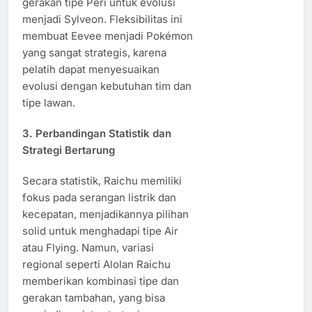
gerakan tipe Peri untuk evolusi
menjadi Sylveon. Fleksibilitas ini
membuat Eevee menjadi Pokémon
yang sangat strategis, karena
pelatih dapat menyesuaikan
evolusi dengan kebutuhan tim dan
tipe lawan.
3.
Perbandingan Statistik dan
Strategi Bertarung
Secara statistik, Raichu memiliki
fokus pada serangan listrik dan
kecepatan, menjadikannya pilihan
solid untuk menghadapi tipe Air
atau Flying. Namun, variasi
regional seperti Alolan Raichu
memberikan kombinasi tipe dan
gerakan tambahan, yang bisa