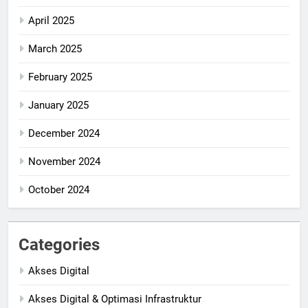
April 2025
March 2025
February 2025
January 2025
December 2024
November 2024
October 2024
Categories
Akses Digital
Akses Digital & Optimasi Infrastruktur