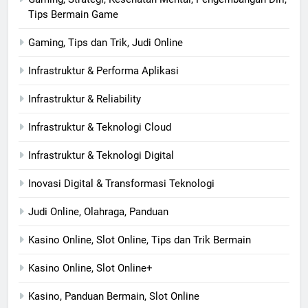
Tips Bermain Game
Gaming, Tips dan Trik, Judi Online
Infrastruktur & Performa Aplikasi
Infrastruktur & Reliability
Infrastruktur & Teknologi Cloud
Infrastruktur & Teknologi Digital
Inovasi Digital & Transformasi Teknologi
Judi Online, Olahraga, Panduan
Kasino Online, Slot Online, Tips dan Trik Bermain
Kasino Online, Slot Online+
Kasino, Panduan Bermain, Slot Online