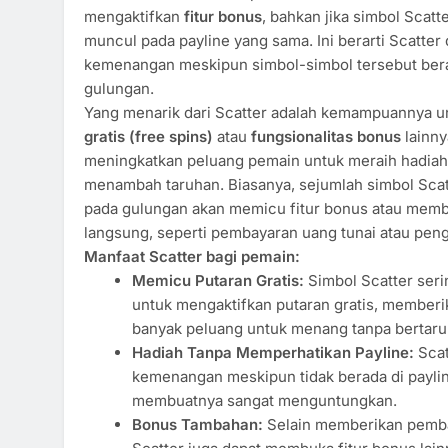
mengaktifkan
fitur bonus
, bahkan jika simbol Scatte
muncul pada payline yang sama. Ini berarti Scatte
kemenangan meskipun simbol-simbol tersebut berad
gulungan.
Yang menarik dari Scatter adalah kemampuannya 
gratis (free spins)
atau
fungsionalitas bonus
lainny
meningkatkan peluang pemain untuk meraih hadiah
menambah taruhan. Biasanya, sejumlah simbol Sca
pada gulungan akan memicu fitur bonus atau memb
langsung, seperti pembayaran uang tunai atau pen
Manfaat Scatter bagi pemain:
Memicu Putaran Gratis:
Simbol Scatter seri
untuk mengaktifkan putaran gratis, memberi
banyak peluang untuk menang tanpa bertaruh
Hadiah Tanpa Memperhatikan Payline:
Scat
kemenangan meskipun tidak berada di payline
membuatnya sangat menguntungkan.
Bonus Tambahan:
Selain memberikan pemba