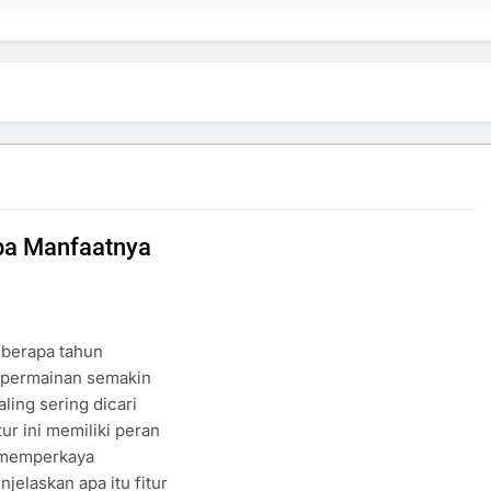
Apa Manfaatnya
eberapa tahun
t permainan semakin
ling sering dicari
tur ini memiliki peran
 memperkaya
jelaskan apa itu fitur