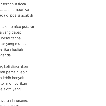
r tersebut tidak
r dapat memberikan
a di posisi acak di
untuk memicu
putaran
a yang dapat
 besar tanpa
tter yang muncul
erikan hadiah
gganda.
ng kali digunakan
kan pemain lebih
 lebih banyak.
ter memberikan
 aktif, yang
yaran langsung,