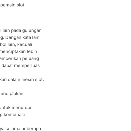
pemain slot.
 lain pada gulungan
ng
. Dengan kata lain,
ol lain, kecuali
menciptakan lebih
memberikan peluang
a dapat memperluas
an dalam mesin slot,
menciptakan
 untuk menutupi
g kombinasi
tnya selama beberapa