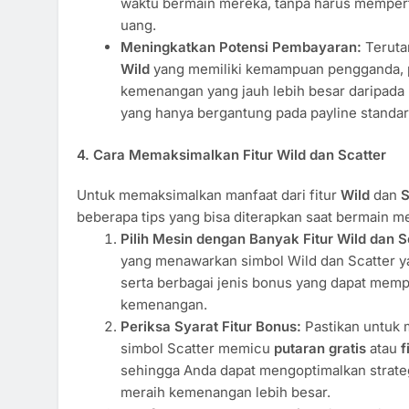
waktu bermain mereka, tanpa harus mempert
uang.
Meningkatkan Potensi Pembayaran:
Teruta
Wild
yang memiliki kemampuan pengganda, 
kemenangan yang jauh lebih besar daripada
yang hanya bergantung pada payline standar
4.
Cara Memaksimalkan Fitur Wild dan Scatter
Untuk memaksimalkan manfaat dari fitur
Wild
dan
S
beberapa tips yang bisa diterapkan saat bermain me
Pilih Mesin dengan Banyak Fitur Wild dan S
yang menawarkan simbol Wild dan Scatter y
serta berbagai jenis bonus yang dapat mem
kemenangan.
Periksa Syarat Fitur Bonus:
Pastikan untuk
simbol Scatter memicu
putaran gratis
atau
f
sehingga Anda dapat mengoptimalkan strate
meraih kemenangan lebih besar.