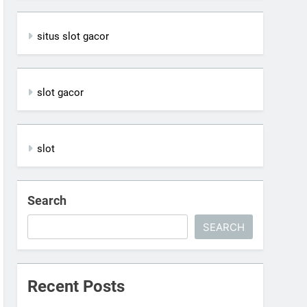
situs slot gacor
slot gacor
slot
Search
SEARCH
Recent Posts