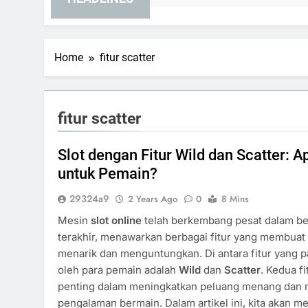
Home
fitur scatter
fitur scatter
Slot dengan Fitur Wild dan Scatter: 
untuk Pemain?
29324a9
2 Years Ago
0
8 Mins
Mesin
slot online
telah berkembang pesat dalam b
terakhir, menawarkan berbagai fitur yang membua
menarik dan menguntungkan. Di antara fitur yang pa
oleh para pemain adalah
Wild
dan
Scatter
. Kedua fi
penting dalam meningkatkan peluang menang dan
pengalaman bermain. Dalam artikel ini, kita akan men