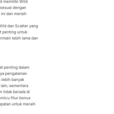
t memiliki Wild
 sesuai dengan
 ini dan meraih
ild dan Scatter yang
 penting untuk
ermain lebih lama dan
t penting dalam
ya pengalaman
 lebih banyak
lain, sementara
 tidak berada di
memicu fitur bonus
patan untuk meraih