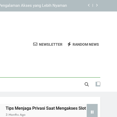
k Pengalaman Akses yang Lebih Nyaman
 Privasi Saat Mengakses Slot Lebah4D
ti Ribet untuk Aktivitas Digital Harian
engguna dalam Satu Platform Terpadu
NEWSLETTER
RANDOM NEWS
k Pengalaman Akses yang Lebih Nyaman
 Privasi Saat Mengakses Slot Lebah4D
ti Ribet untuk Aktivitas Digital Harian
jaga Privasi Saat Mengakses Slot Lebah4D
LAE138 Login
go
3 Months Ago