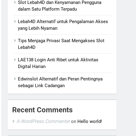
Slot Lebah4D dan Kenyamanan Pengguna
dalam Satu Platform Terpadu
Lebah4D Alternatif untuk Pengalaman Akses
yang Lebih Nyaman
Tips Menjaga Privasi Saat Mengakses Slot
Lebah4D
LAE138 Login Anti Ribet untuk Aktivitas
Digital Harian
Edwinslot Alternatif dan Peran Pentingnya
sebagai Link Cadangan
Recent Comments
A WordPress Commenter
on
Hello world!