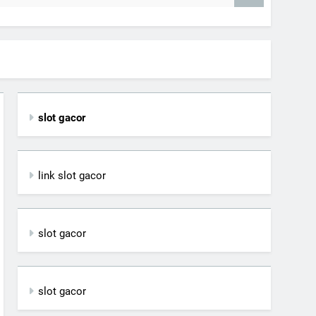
slot gacor
link slot gacor
slot gacor
slot gacor