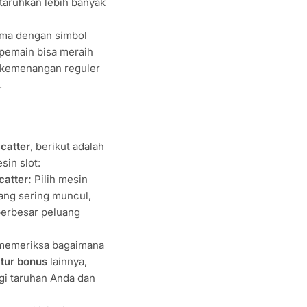
aruhkan lebih banyak
ma dengan simbol
pemain bisa meraih
 kemenangan reguler
.
catter
, berikut adalah
sin slot:
catter:
Pilih mesin
ang sering muncul,
perbesar peluang
 memeriksa bagaimana
itur bonus
lainnya,
gi taruhan Anda dan