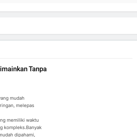
Dimainkan Tanpa
 yang mudah
 ringan, melepas
ang memiliki waktu
ng kompleks.Banyak
mudah dipahami,