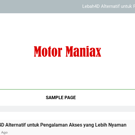
Lebah4D Alternatif untu
Tips Menjaga
LAE138 Login An
Slot Lebah4D dan Kenyamanan P
Lebah4D Alternatif untu
Tips Menjaga
or Maniax
lah Dengan Komunitas Pecinta Motor Di Motor Maniax.
LAE138 Login An
SAMPLE PAGE
f untuk Pengalaman Akses yang Lebih Nyaman
Tips Men
3 Months A