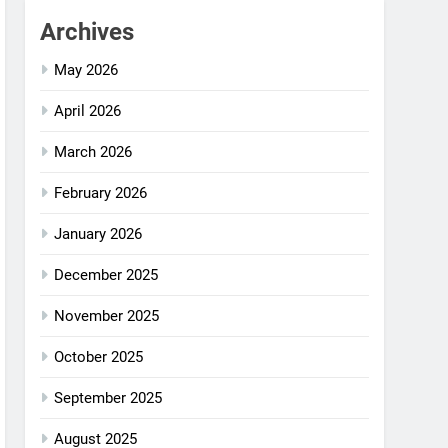
Archives
May 2026
April 2026
March 2026
February 2026
January 2026
December 2025
November 2025
October 2025
September 2025
August 2025