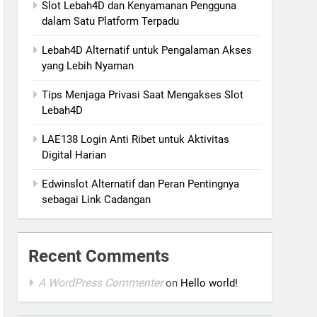
Slot Lebah4D dan Kenyamanan Pengguna
dalam Satu Platform Terpadu
Lebah4D Alternatif untuk Pengalaman Akses
yang Lebih Nyaman
Tips Menjaga Privasi Saat Mengakses Slot
Lebah4D
LAE138 Login Anti Ribet untuk Aktivitas
Digital Harian
Edwinslot Alternatif dan Peran Pentingnya
sebagai Link Cadangan
Recent Comments
A WordPress Commenter
on
Hello world!