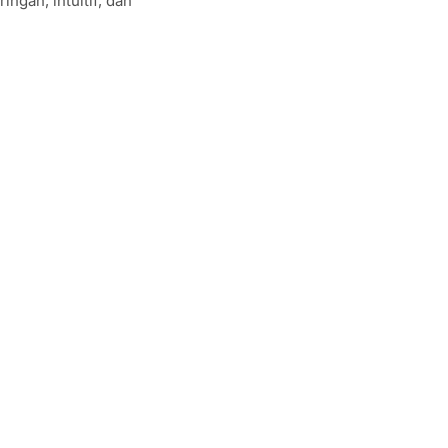
ngan, intuitif, dan