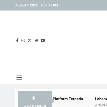
Skip
August 6, 2026
6:03:49 PM
to
content
Mot
Bergabung
gguna dalam Satu Platform Terpadu
Lebah4D Alternati
3 Months Ago
HEADLINES