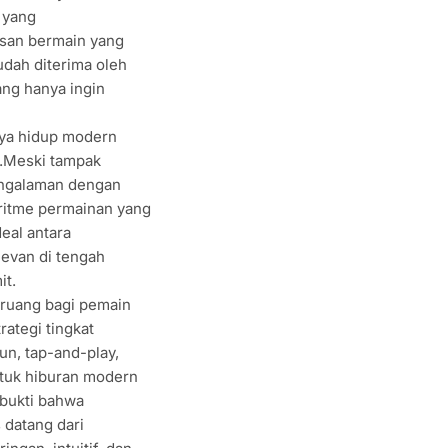
 yang
asan bermain yang
udah diterima oleh
ang hanya ingin
ya hidup modern
l.Meski tampak
engalaman dengan
a ritme permainan yang
al antara
evan di tengah
it.
ruang bagi pemain
ategi tingkat
un, tap-and-play,
entuk hiburan modern
bukti bahwa
 datang dari