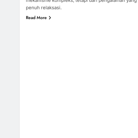
mekanisme kompleks, tetapi dari pengalaman yang ri
penuh relaksasi.
Read More