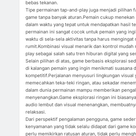
bebas tekanan.
Tipe permainan tap-and-play juga menjadi pilihan f
game tanpa banyak aturan.Pemain cukup menekan l
dalam waktu yang tepat untuk mendapatkan hasil te
permainan ini sangat cocok untuk pemain yang in
waktu di sela-sela aktivitas tanpa harus menginga
rumit.Kombinasi visual menarik dan kontrol mudah
play sebagai salah satu tren hiburan digital yang se
Selain pilihan di atas, game berbasis eksplorasi se
di kalangan pemain yang ingin menikmati suasana 
kompetitif.Perjalanan menyusuri lingkungan visual 
memecahkan teka-teki ringan, atau sekadar menemu
dalam dunia permainan mampu memberikan pengal
menyenangkan.Game eksplorasi ringan ini biasany
audio lembut dan visual menenangkan, membuatnya
relaksasi.
Dari perspektif pengalaman pengguna, game sed
kenyamanan yang tidak selalu didapat dari game k
perlu memikirkan ratusan aturan, tidak perlu meng