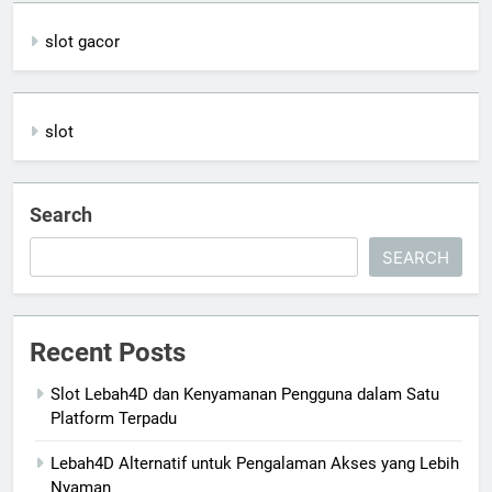
slot gacor
slot
Search
SEARCH
Recent Posts
Slot Lebah4D dan Kenyamanan Pengguna dalam Satu
Platform Terpadu
Lebah4D Alternatif untuk Pengalaman Akses yang Lebih
Nyaman