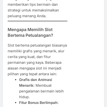
memberikan tips bermain dan
strategi untuk memaksimalkan
peluang menang Anda.
Mengapa Memilih Slot
Bertema Petualangan?
Slot bertema petualangan biasanya
memiliki grafis yang menarik, alur
cerita yang kuat, dan fitur
permainan yang kaya. Beberapa
alasan mengapa slot ini menjadi
pilihan yang tepat antara lain:
Grafis dan Animasi
Menarik:
Membuat
pengalaman bermain lebih
hidup.
Fitur Bonus Berlimpah: