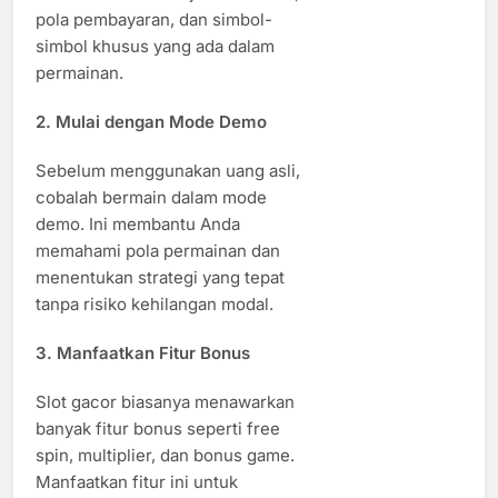
pola pembayaran, dan simbol-
simbol khusus yang ada dalam
permainan.
2. Mulai dengan Mode Demo
Sebelum menggunakan uang asli,
cobalah bermain dalam mode
demo. Ini membantu Anda
memahami pola permainan dan
menentukan strategi yang tepat
tanpa risiko kehilangan modal.
3. Manfaatkan Fitur Bonus
Slot gacor biasanya menawarkan
banyak fitur bonus seperti free
spin, multiplier, dan bonus game.
Manfaatkan fitur ini untuk