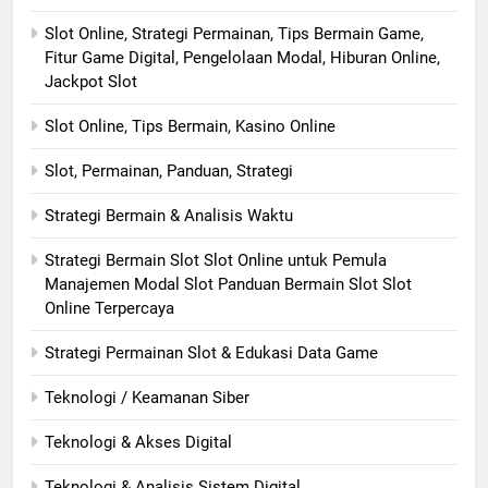
Slot Online, Strategi Permainan, Tips Bermain Game,
Fitur Game Digital, Pengelolaan Modal, Hiburan Online,
Jackpot Slot
Slot Online, Tips Bermain, Kasino Online
Slot, Permainan, Panduan, Strategi
Strategi Bermain & Analisis Waktu
Strategi Bermain Slot Slot Online untuk Pemula
Manajemen Modal Slot Panduan Bermain Slot Slot
Online Terpercaya
Strategi Permainan Slot & Edukasi Data Game
Teknologi / Keamanan Siber
Teknologi & Akses Digital
Teknologi & Analisis Sistem Digital