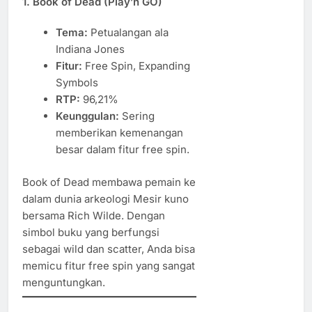
1. Book of Dead (Play’n GO)
Tema:
Petualangan ala
Indiana Jones
Fitur:
Free Spin, Expanding
Symbols
RTP:
96,21%
Keunggulan:
Sering
memberikan kemenangan
besar dalam fitur free spin.
Book of Dead membawa pemain ke
dalam dunia arkeologi Mesir kuno
bersama Rich Wilde. Dengan
simbol buku yang berfungsi
sebagai wild dan scatter, Anda bisa
memicu fitur free spin yang sangat
menguntungkan.