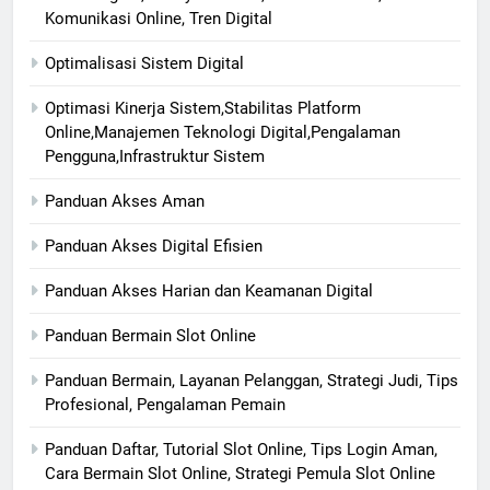
Komunikasi Online, Tren Digital
Optimalisasi Sistem Digital
Optimasi Kinerja Sistem,Stabilitas Platform
Online,Manajemen Teknologi Digital,Pengalaman
Pengguna,Infrastruktur Sistem
Panduan Akses Aman
Panduan Akses Digital Efisien
Panduan Akses Harian dan Keamanan Digital
Panduan Bermain Slot Online
Panduan Bermain, Layanan Pelanggan, Strategi Judi, Tips
Profesional, Pengalaman Pemain
Panduan Daftar, Tutorial Slot Online, Tips Login Aman,
Cara Bermain Slot Online, Strategi Pemula Slot Online