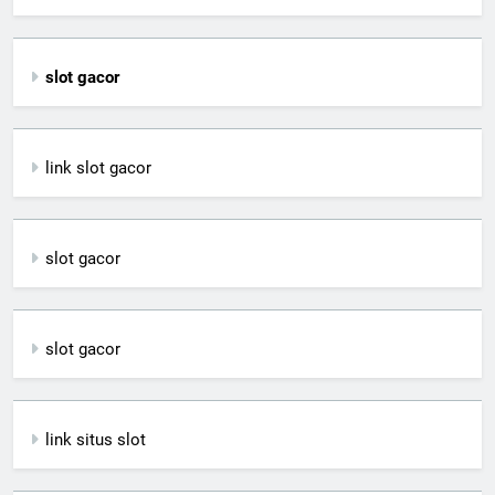
slot gacor
link slot gacor
slot gacor
slot gacor
link situs slot