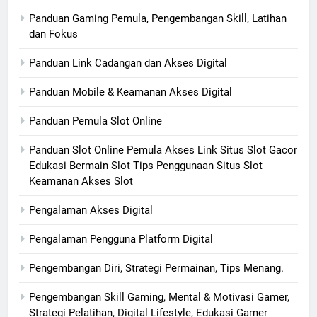
Panduan Gaming Pemula, Pengembangan Skill, Latihan
dan Fokus
Panduan Link Cadangan dan Akses Digital
Panduan Mobile & Keamanan Akses Digital
Panduan Pemula Slot Online
Panduan Slot Online Pemula Akses Link Situs Slot Gacor
Edukasi Bermain Slot Tips Penggunaan Situs Slot
Keamanan Akses Slot
Pengalaman Akses Digital
Pengalaman Pengguna Platform Digital
Pengembangan Diri, Strategi Permainan, Tips Menang.
Pengembangan Skill Gaming, Mental & Motivasi Gamer,
Strategi Pelatihan, Digital Lifestyle, Edukasi Gamer