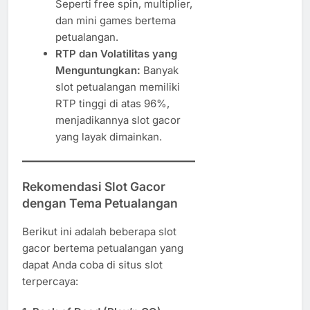
Seperti free spin, multiplier,
dan mini games bertema
petualangan.
RTP dan Volatilitas yang
Menguntungkan:
Banyak
slot petualangan memiliki
RTP tinggi di atas 96%,
menjadikannya slot gacor
yang layak dimainkan.
Rekomendasi Slot Gacor
dengan Tema Petualangan
Berikut ini adalah beberapa slot
gacor bertema petualangan yang
dapat Anda coba di situs slot
terpercaya: