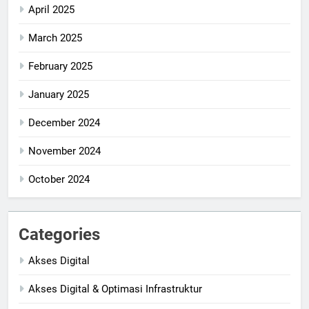
April 2025
March 2025
February 2025
January 2025
December 2024
November 2024
October 2024
Categories
Akses Digital
Akses Digital & Optimasi Infrastruktur