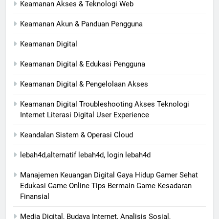
Keamanan Akses & Teknologi Web
Keamanan Akun & Panduan Pengguna
Keamanan Digital
Keamanan Digital & Edukasi Pengguna
Keamanan Digital & Pengelolaan Akses
Keamanan Digital Troubleshooting Akses Teknologi
Internet Literasi Digital User Experience
Keandalan Sistem & Operasi Cloud
lebah4d,alternatif lebah4d, login lebah4d
Manajemen Keuangan Digital Gaya Hidup Gamer Sehat
Edukasi Game Online Tips Bermain Game Kesadaran
Finansial
Media Digital, Budaya Internet, Analisis Sosial,