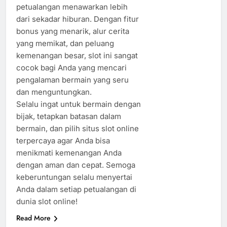
petualangan menawarkan lebih
dari sekadar hiburan. Dengan fitur
bonus yang menarik, alur cerita
yang memikat, dan peluang
kemenangan besar, slot ini sangat
cocok bagi Anda yang mencari
pengalaman bermain yang seru
dan menguntungkan.
Selalu ingat untuk bermain dengan
bijak, tetapkan batasan dalam
bermain, dan pilih situs slot online
terpercaya agar Anda bisa
menikmati kemenangan Anda
dengan aman dan cepat. Semoga
keberuntungan selalu menyertai
Anda dalam setiap petualangan di
dunia slot online!
Read More