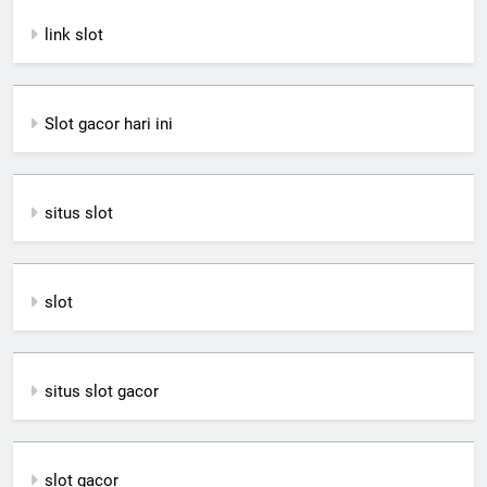
link slot
Slot gacor hari ini
situs slot
slot
situs slot gacor
slot gacor