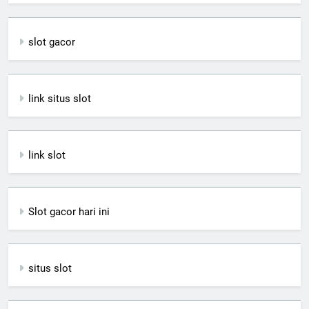
slot gacor
link situs slot
link slot
Slot gacor hari ini
situs slot