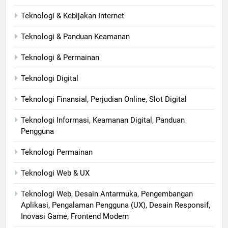
Teknologi & Kebijakan Internet
Teknologi & Panduan Keamanan
Teknologi & Permainan
Teknologi Digital
Teknologi Finansial, Perjudian Online, Slot Digital
Teknologi Informasi, Keamanan Digital, Panduan
Pengguna
Teknologi Permainan
Teknologi Web & UX
Teknologi Web, Desain Antarmuka, Pengembangan
Aplikasi, Pengalaman Pengguna (UX), Desain Responsif,
Inovasi Game, Frontend Modern