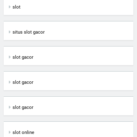
slot
situs slot gacor
slot gacor
slot gacor
slot gacor
slot online