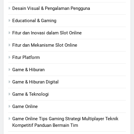
Desain Visual & Pengalaman Pengguna
Educational & Gaming
Fitur dan Inovasi dalam Slot Online
Fitur dan Mekanisme Slot Online
Fitur Platform
Game & Hiburan
Game & Hiburan Digital
Game & Teknologi
Game Online
Game Online Tips Gaming Strategi Multiplayer Teknik
Kompetitif Panduan Bermain Tim