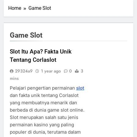
Home
Game Slot
Game Slot
Slot Itu Apa? Fakta Unik
Tentang Corlaslot
29324a9
1 year ago
0
3
mins
Pelajari pengertian permainan
slot
dan fakta unik tentang Corlaslot
yang membuatnya menarik dan
berbeda di dunia game slot online.
Slot merupakan salah satu jenis
permainan kasino yang paling
populer di dunia, terutama dalam