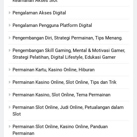
Keamanan Akses Slot
Pengalaman Akses Digital
Pengalaman Pengguna Platform Digital
Pengembangan Diri, Strategi Permainan, Tips Menang.
Pengembangan Skill Gaming, Mental & Motivasi Gamer,
Strategi Pelatihan, Digital Lifestyle, Edukasi Gamer
Permainan Kartu, Kasino Online, Hiburan
Permainan Kasino Online, Slot Online, Tips dan Trik
Permainan Kasino, Slot Online, Tema Permainan
Permainan Slot Online, Judi Online, Petualangan dalam
Slot
Permainan Slot Online, Kasino Online, Panduan
Permainan