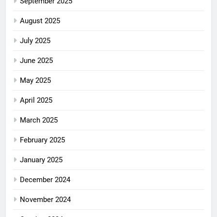
September 2025
August 2025
July 2025
June 2025
May 2025
April 2025
March 2025
February 2025
January 2025
December 2024
November 2024