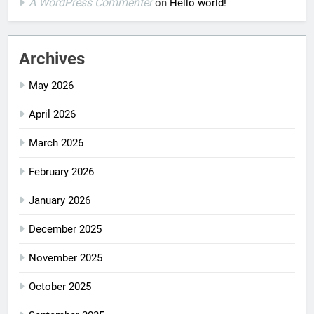
A WordPress Commenter
on
Hello world!
Archives
May 2026
April 2026
March 2026
February 2026
January 2026
December 2025
November 2025
October 2025