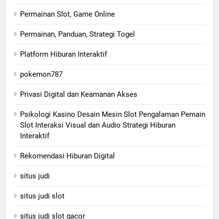
Permainan Slot, Game Online
Permainan, Panduan, Strategi Togel
Platform Hiburan Interaktif
pokemon787
Privasi Digital dan Keamanan Akses
Psikologi Kasino Desain Mesin Slot Pengalaman Pemain
Slot Interaksi Visual dan Audio Strategi Hiburan
Interaktif
Rekomendasi Hiburan Digital
situs judi
situs judi slot
situs judi slot gacor