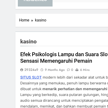
Home
kasino
kasino
Efek Psikologis Lampu dan Suara Sl
Sensasi Memengaruhi Pemain
29324a9
9 Months Ago
0
6 Mins
SITUS SLOT
modern lebih dari sekadar alat untuk
Desainnya yang memukau, penuh lampu berwarna d
dibuat untuk
menarik perhatian dan memengaruhi 
Lampu yang berkedip, suara putaran gulungan, hi
audio semua dirancang untuk menciptakan pengal
mendalam, memikat, dan bahkan membuat pemain tet