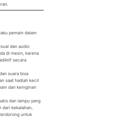
ran.
ilaku pemain dalam
sual dan audio
a di mesin, karena
diktif secara
an suara bisa
 saat hadiah kecil
ain dan keinginan
atis dan lampu yang
 dari kekalahan,
terdorong untuk