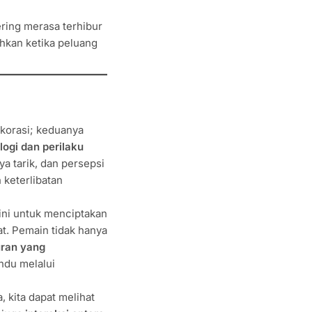
ring merasa terhibur
ahkan ketika peluang
korasi; keduanya
ogi dan perilaku
ya tarik, dan persepsi
keterlibatan
ini untuk menciptakan
t. Pemain tidak hanya
uran yang
ndu melalui
 kita dapat melihat