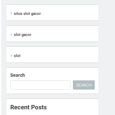
situs slot gacor
slot gacor
slot
Search
SEARCH
Recent Posts