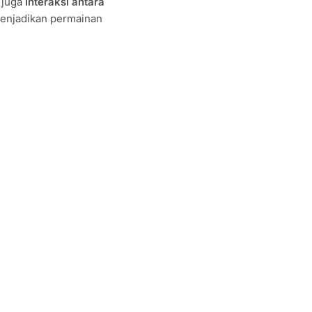
 juga
interaksi antara
menjadikan permainan