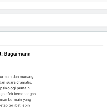
ot: Bagaimana
 bermain dan menang.
an suara dramatis,
psikologi pemain
.
ngga efek kemenangan
aman bermain yang
ap terlibat lebih