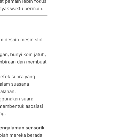
uat pemain lebih fokus
nyak waktu bermain.
m desain mesin slot.
n, bunyi koin jatuh,
embiraan dan membuat
 efek suara yang
dalam suasana
alahan.
ggunakan suara
 membentuk asosiasi
ng.
engalaman sensorik
olah mereka berada