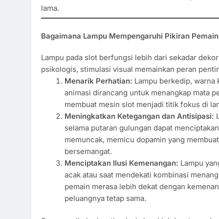
lama.
Bagaimana Lampu Mempengaruhi Pikiran Pemain
Lampu pada slot berfungsi lebih dari sekadar dekora
psikologis, stimulasi visual memainkan peran penti
Menarik Perhatian:
Lampu berkedip, warna k
animasi dirancang untuk menangkap mata pem
membuat mesin slot menjadi titik fokus di lan
Meningkatkan Ketegangan dan Antisipasi:
L
selama putaran gulungan dapat menciptaka
memuncak, memicu dopamin yang membuat 
bersemangat.
Menciptakan Ilusi Kemenangan:
Lampu yang
acak atau saat mendekati kombinasi menan
pemain merasa lebih dekat dengan kemenan
peluangnya tetap sama.