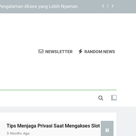
k Pengalaman Akses yang Lebih Nyaman
 Privasi Saat Mengakses Slot Lebah4D
ti Ribet untuk Aktivitas Digital Harian
engguna dalam Satu Platform Terpadu
NEWSLETTER
RANDOM NEWS
k Pengalaman Akses yang Lebih Nyaman
 Privasi Saat Mengakses Slot Lebah4D
ti Ribet untuk Aktivitas Digital Harian
jaga Privasi Saat Mengakses Slot Lebah4D
LAE138 Login
go
3 Months Ago