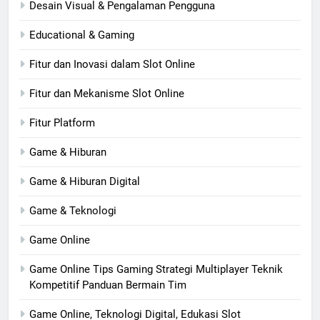
Desain Visual & Pengalaman Pengguna
Educational & Gaming
Fitur dan Inovasi dalam Slot Online
Fitur dan Mekanisme Slot Online
Fitur Platform
Game & Hiburan
Game & Hiburan Digital
Game & Teknologi
Game Online
Game Online Tips Gaming Strategi Multiplayer Teknik
Kompetitif Panduan Bermain Tim
Game Online, Teknologi Digital, Edukasi Slot