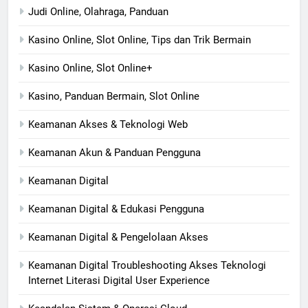
Judi Online, Olahraga, Panduan
Kasino Online, Slot Online, Tips dan Trik Bermain
Kasino Online, Slot Online+
Kasino, Panduan Bermain, Slot Online
Keamanan Akses & Teknologi Web
Keamanan Akun & Panduan Pengguna
Keamanan Digital
Keamanan Digital & Edukasi Pengguna
Keamanan Digital & Pengelolaan Akses
Keamanan Digital Troubleshooting Akses Teknologi
Internet Literasi Digital User Experience