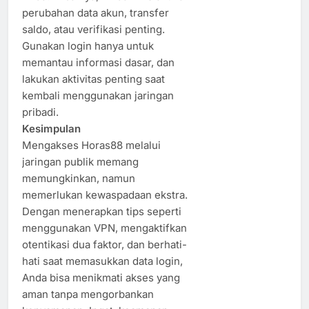
perubahan data akun, transfer
saldo, atau verifikasi penting.
Gunakan login hanya untuk
memantau informasi dasar, dan
lakukan aktivitas penting saat
kembali menggunakan jaringan
pribadi.
Kesimpulan
Mengakses Horas88 melalui
jaringan publik memang
memungkinkan, namun
memerlukan kewaspadaan ekstra.
Dengan menerapkan tips seperti
menggunakan VPN, mengaktifkan
otentikasi dua faktor, dan berhati-
hati saat memasukkan data login,
Anda bisa menikmati akses yang
aman tanpa mengorbankan