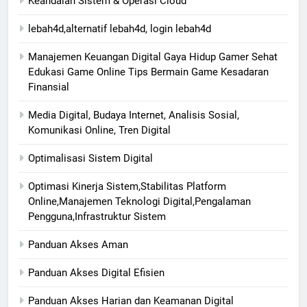
Keandalan Sistem & Operasi Cloud
lebah4d,alternatif lebah4d, login lebah4d
Manajemen Keuangan Digital Gaya Hidup Gamer Sehat
Edukasi Game Online Tips Bermain Game Kesadaran
Finansial
Media Digital, Budaya Internet, Analisis Sosial,
Komunikasi Online, Tren Digital
Optimalisasi Sistem Digital
Optimasi Kinerja Sistem,Stabilitas Platform
Online,Manajemen Teknologi Digital,Pengalaman
Pengguna,Infrastruktur Sistem
Panduan Akses Aman
Panduan Akses Digital Efisien
Panduan Akses Harian dan Keamanan Digital