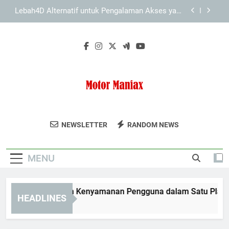
Skip
Tips Menjaga Privasi Saat Mengakses Slot
to
Lebah4D
content
LAE138 Login Anti Ribet untuk Aktivitas Digital
Harian
Slot Lebah4D dan Kenyamanan Pengguna dalam
Satu Platform Terpadu
Lebah4D Alternatif untuk Pengalaman Akses yang
Lebih Nyaman
Tips Menjaga Privasi Saat Mengakses Slot
Lebah4D
Motor Maniax
Bergabunglah Dengan Komunitas Pecinta
LAE138 Login Anti Ribet untuk Aktivitas Digital
NEWSLETTER
RANDOM NEWS
Harian
Motor Di Motor Maniax.
MENU
lot Lebah4D dan Kenyamanan Pengguna dalam Satu Platform
HEADLINES
 Months Ago