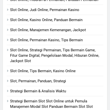
Slot Online, Judi Online, Permainan Kasino
Slot Online, Kasino Online, Panduan Bermain
Slot Online, Manajemen Kemenangan, Jackpot
Slot Online, Permainan Kasino, Tips Bermain
Slot Online, Strategi Permainan, Tips Bermain Game,
Fitur Game Digital, Pengelolaan Modal, Hiburan Online,
Jackpot Slot
Slot Online, Tips Bermain, Kasino Online
Slot, Permainan, Panduan, Strategi
Strategi Bermain & Analisis Waktu
Strategi Bermain Slot Slot Online untuk Pemula
Manajemen Modal Slot Panduan Bermain Slot Slot