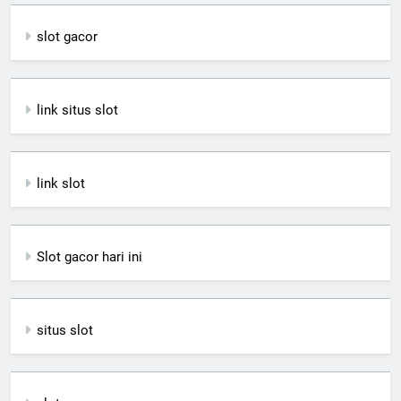
slot gacor
link situs slot
link slot
Slot gacor hari ini
situs slot