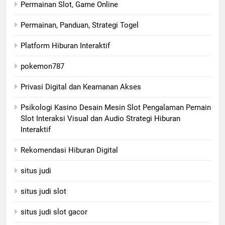
Permainan Slot, Game Online
Permainan, Panduan, Strategi Togel
Platform Hiburan Interaktif
pokemon787
Privasi Digital dan Keamanan Akses
Psikologi Kasino Desain Mesin Slot Pengalaman Pemain
Slot Interaksi Visual dan Audio Strategi Hiburan
Interaktif
Rekomendasi Hiburan Digital
situs judi
situs judi slot
situs judi slot gacor