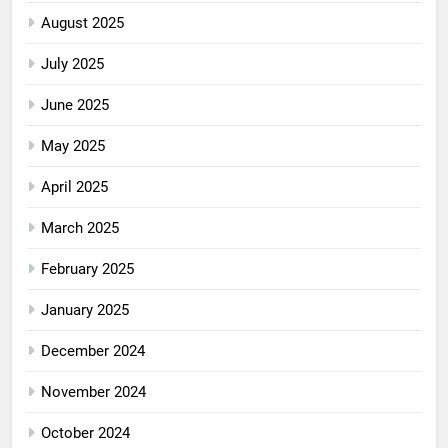
August 2025
July 2025
June 2025
May 2025
April 2025
March 2025
February 2025
January 2025
December 2024
November 2024
October 2024