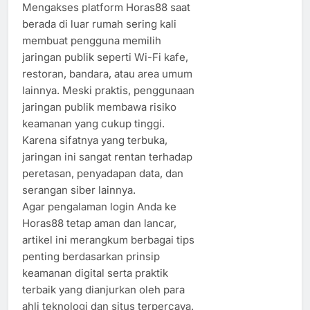
Mengakses platform Horas88 saat
berada di luar rumah sering kali
membuat pengguna memilih
jaringan publik seperti Wi-Fi kafe,
restoran, bandara, atau area umum
lainnya. Meski praktis, penggunaan
jaringan publik membawa risiko
keamanan yang cukup tinggi.
Karena sifatnya yang terbuka,
jaringan ini sangat rentan terhadap
peretasan, penyadapan data, dan
serangan siber lainnya.
Agar pengalaman login Anda ke
Horas88 tetap aman dan lancar,
artikel ini merangkum berbagai tips
penting berdasarkan prinsip
keamanan digital serta praktik
terbaik yang dianjurkan oleh para
ahli teknologi dan situs terpercaya.