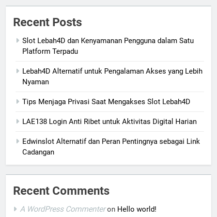
Recent Posts
Slot Lebah4D dan Kenyamanan Pengguna dalam Satu
Platform Terpadu
Lebah4D Alternatif untuk Pengalaman Akses yang Lebih
Nyaman
Tips Menjaga Privasi Saat Mengakses Slot Lebah4D
LAE138 Login Anti Ribet untuk Aktivitas Digital Harian
Edwinslot Alternatif dan Peran Pentingnya sebagai Link
Cadangan
Recent Comments
A WordPress Commenter
on
Hello world!