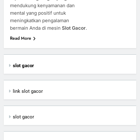
mendukung kenyamanan dan
mental yang positif untuk
meningkatkan pengalaman
bermain Anda di mesin
Slot Gacor
.
Read More
slot gacor
link slot gacor
slot gacor