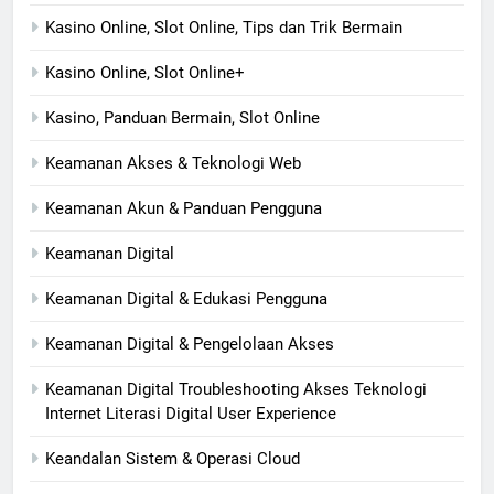
Kasino Online, Slot Online, Tips dan Trik Bermain
Kasino Online, Slot Online+
Kasino, Panduan Bermain, Slot Online
Keamanan Akses & Teknologi Web
Keamanan Akun & Panduan Pengguna
Keamanan Digital
Keamanan Digital & Edukasi Pengguna
Keamanan Digital & Pengelolaan Akses
Keamanan Digital Troubleshooting Akses Teknologi
Internet Literasi Digital User Experience
Keandalan Sistem & Operasi Cloud