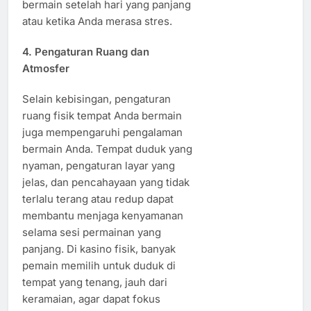
bermain setelah hari yang panjang
atau ketika Anda merasa stres.
4.
Pengaturan Ruang dan
Atmosfer
Selain kebisingan, pengaturan
ruang fisik tempat Anda bermain
juga mempengaruhi pengalaman
bermain Anda. Tempat duduk yang
nyaman, pengaturan layar yang
jelas, dan pencahayaan yang tidak
terlalu terang atau redup dapat
membantu menjaga kenyamanan
selama sesi permainan yang
panjang. Di kasino fisik, banyak
pemain memilih untuk duduk di
tempat yang tenang, jauh dari
keramaian, agar dapat fokus