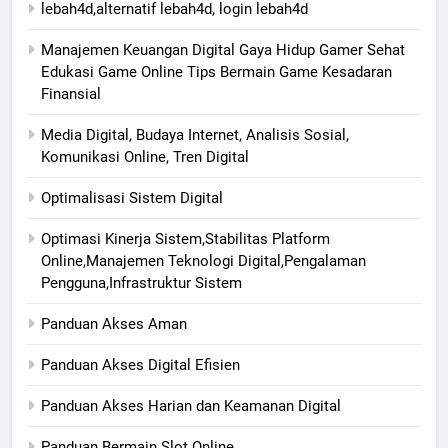
lebah4d,alternatif lebah4d, login lebah4d
Manajemen Keuangan Digital Gaya Hidup Gamer Sehat
Edukasi Game Online Tips Bermain Game Kesadaran
Finansial
Media Digital, Budaya Internet, Analisis Sosial,
Komunikasi Online, Tren Digital
Optimalisasi Sistem Digital
Optimasi Kinerja Sistem,Stabilitas Platform
Online,Manajemen Teknologi Digital,Pengalaman
Pengguna,Infrastruktur Sistem
Panduan Akses Aman
Panduan Akses Digital Efisien
Panduan Akses Harian dan Keamanan Digital
Panduan Bermain Slot Online