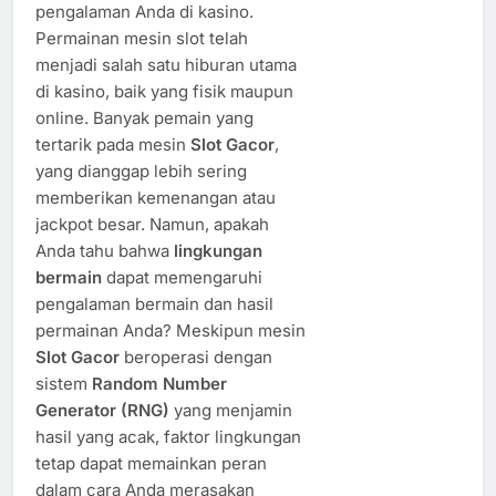
pengalaman Anda di kasino.
Permainan mesin slot telah
menjadi salah satu hiburan utama
di kasino, baik yang fisik maupun
online. Banyak pemain yang
tertarik pada mesin
Slot Gacor
,
yang dianggap lebih sering
memberikan kemenangan atau
jackpot besar. Namun, apakah
Anda tahu bahwa
lingkungan
bermain
dapat memengaruhi
pengalaman bermain dan hasil
permainan Anda? Meskipun mesin
Slot Gacor
beroperasi dengan
sistem
Random Number
Generator (RNG)
yang menjamin
hasil yang acak, faktor lingkungan
tetap dapat memainkan peran
dalam cara Anda merasakan