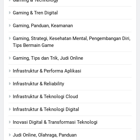
Gaming & Technology
Gaming & Tren Digital
Gaming, Panduan, Keamanan
Gaming, Strategi, Kesehatan Mental, Pengembangan Diri,
Tips Bermain Game
Gaming, Tips dan Trik, Judi Online
Infrastruktur & Performa Aplikasi
Infrastruktur & Reliability
Infrastruktur & Teknologi Cloud
Infrastruktur & Teknologi Digital
Inovasi Digital & Transformasi Teknologi
Judi Online, Olahraga, Panduan