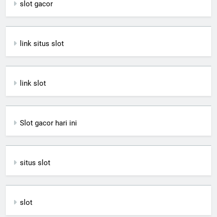
slot gacor
link situs slot
link slot
Slot gacor hari ini
situs slot
slot