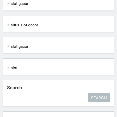
slot gacor
situs slot gacor
slot gacor
slot
Search
SEARCH