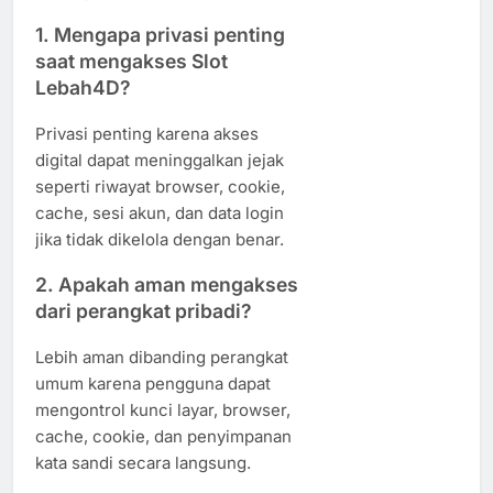
1. Mengapa privasi penting
saat mengakses Slot
Lebah4D?
Privasi penting karena akses
digital dapat meninggalkan jejak
seperti riwayat browser, cookie,
cache, sesi akun, dan data login
jika tidak dikelola dengan benar.
2. Apakah aman mengakses
dari perangkat pribadi?
Lebih aman dibanding perangkat
umum karena pengguna dapat
mengontrol kunci layar, browser,
cache, cookie, dan penyimpanan
kata sandi secara langsung.