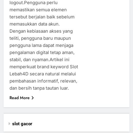
logout.Pengguna perlu
memastikan semua elemen
tersebut berjalan baik sebelum
memasukkan data akun.
Dengan kebiasaan akses yang
teliti, pengguna baru maupun
pengguna lama dapat menjaga
pengalaman digital tetap aman,
stabil, dan nyaman.Artikel ini
memperkuat brand keyword Slot
Lebah4D secara natural melalui
pembahasan informatif, relevan,
dan bersih tanpa tautan luar.
Read More
slot gacor