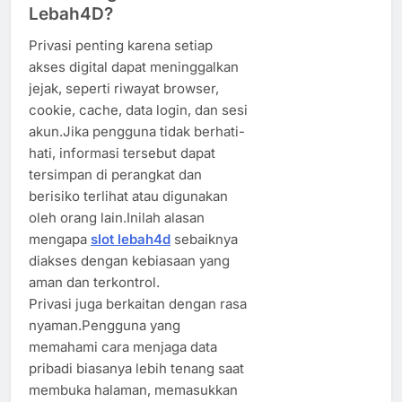
Lebah4D?
Privasi penting karena setiap
akses digital dapat meninggalkan
jejak, seperti riwayat browser,
cookie, cache, data login, dan sesi
akun.Jika pengguna tidak berhati-
hati, informasi tersebut dapat
tersimpan di perangkat dan
berisiko terlihat atau digunakan
oleh orang lain.Inilah alasan
mengapa
slot lebah4d
sebaiknya
diakses dengan kebiasaan yang
aman dan terkontrol.
Privasi juga berkaitan dengan rasa
nyaman.Pengguna yang
memahami cara menjaga data
pribadi biasanya lebih tenang saat
membuka halaman, memasukkan