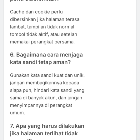
Cache dan cookie perlu
dibersihkan jika halaman terasa
lambat, tampilan tidak normal,
tombol tidak aktif, atau setelah
memakai perangkat bersama.
6. Bagaimana cara menjaga
kata sandi tetap aman?
Gunakan kata sandi kuat dan unik,
jangan membagikannya kepada
siapa pun, hindari kata sandi yang
sama di banyak akun, dan jangan
menyimpannya di perangkat
umum.
7. Apa yang harus dilakukan
jika halaman terlihat tidak