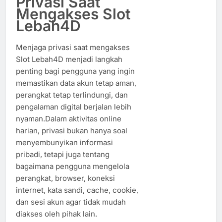
Privasi Saat
Mengakses Slot
Lebah4D
Menjaga privasi saat mengakses
Slot Lebah4D menjadi langkah
penting bagi pengguna yang ingin
memastikan data akun tetap aman,
perangkat tetap terlindungi, dan
pengalaman digital berjalan lebih
nyaman.Dalam aktivitas online
harian, privasi bukan hanya soal
menyembunyikan informasi
pribadi, tetapi juga tentang
bagaimana pengguna mengelola
perangkat, browser, koneksi
internet, kata sandi, cache, cookie,
dan sesi akun agar tidak mudah
diakses oleh pihak lain.