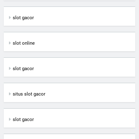
slot gacor
slot online
slot gacor
situs slot gacor
slot gacor