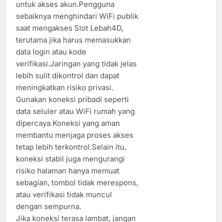
untuk akses akun.Pengguna
sebaiknya menghindari WiFi publik
saat mengakses Slot Lebah4D,
terutama jika harus memasukkan
data login atau kode
verifikasi.Jaringan yang tidak jelas
lebih sulit dikontrol dan dapat
meningkatkan risiko privasi.
Gunakan koneksi pribadi seperti
data seluler atau WiFi rumah yang
dipercaya.Koneksi yang aman
membantu menjaga proses akses
tetap lebih terkontrol.Selain itu,
koneksi stabil juga mengurangi
risiko halaman hanya memuat
sebagian, tombol tidak merespons,
atau verifikasi tidak muncul
dengan sempurna.
Jika koneksi terasa lambat, jangan