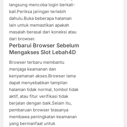
langsung mencoba login berkali-
kali.Periksa jaringan terlebih
dahulu.Buka beberapa halaman
lain untuk memastikan apakah
masalah berasal dari koneksi atau
dari browser.
Perbarui Browser Sebelum
Mengakses Slot Lebah4D
Browser terbaru membantu
menjaga keamanan dan
kenyamanan akses.Browser lama
dapat menyebabkan tampilan
halaman tidak normal, tombol tidak
aktif, atau fitur verifikasi tidak
berjalan dengan baik.Selain itu,
pembaruan browser biasanya
membawa peningkatan keamanan
yang bermanfaat untuk