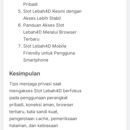
Pribadi
Slot Lebah4D Resmi dengan
Akses Lebih Stabil
Panduan Akses Slot
Lebah4D Melalui Browser
Terbaru
Slot Lebah4D Mobile
Friendly untuk Pengguna
Smartphone
Kesimpulan
Tips menjaga privasi saat
mengakses Slot Lebah4D berfokus
pada penggunaan perangkat
pribadi, koneksi aman, browser
terbaru, kata sandi kuat,
pengelolaan cache, pemeriksaan
halaman, dan kebiasaan