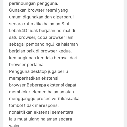
perlindungan pengguna.
Gunakan browser resmi yang
umum digunakan dan diperbarui
secara rutin.Jika halaman Slot
Lebah4D tidak berjalan normal di
satu browser, coba browser lain
sebagai pembanding.Jika halaman
berjalan baik di browser kedua,
kemungkinan kendala berasal dari
browser pertama.
Pengguna desktop juga perlu
memperhatikan ekstensi
browser.Beberapa ekstensi dapat
memblokir elemen halaman atau
mengganggu proses verifikasi.Jika
tombol tidak merespons,
nonaktifkan ekstensi sementara
lalu muat ulang halaman secara
wajar.