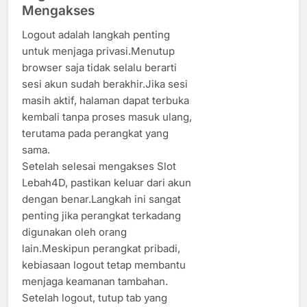
Mengakses
Logout adalah langkah penting
untuk menjaga privasi.Menutup
browser saja tidak selalu berarti
sesi akun sudah berakhir.Jika sesi
masih aktif, halaman dapat terbuka
kembali tanpa proses masuk ulang,
terutama pada perangkat yang
sama.
Setelah selesai mengakses Slot
Lebah4D, pastikan keluar dari akun
dengan benar.Langkah ini sangat
penting jika perangkat terkadang
digunakan oleh orang
lain.Meskipun perangkat pribadi,
kebiasaan logout tetap membantu
menjaga keamanan tambahan.
Setelah logout, tutup tab yang