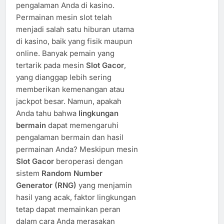
pengalaman Anda di kasino.
Permainan mesin slot telah
menjadi salah satu hiburan utama
di kasino, baik yang fisik maupun
online. Banyak pemain yang
tertarik pada mesin
Slot Gacor
,
yang dianggap lebih sering
memberikan kemenangan atau
jackpot besar. Namun, apakah
Anda tahu bahwa
lingkungan
bermain
dapat memengaruhi
pengalaman bermain dan hasil
permainan Anda? Meskipun mesin
Slot Gacor
beroperasi dengan
sistem
Random Number
Generator (RNG)
yang menjamin
hasil yang acak, faktor lingkungan
tetap dapat memainkan peran
dalam cara Anda merasakan