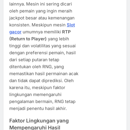
lainnya. Mesin ini sering dicari
oleh pemain yang ingin meraih
jackpot besar atau kemenangan
konsisten. Meskipun mesin
Slot
gacor
umumnya memiliki
RTP
(Return to Player)
yang lebih
tinggi dan volatilitas yang sesuai
dengan preferensi pemain, hasil
dari setiap putaran tetap
ditentukan oleh RNG, yang
memastikan hasil permainan acak
dan tidak dapat diprediksi. Oleh
karena itu, meskipun faktor
lingkungan memengaruhi
pengalaman bermain, RNG tetap
menjadi penentu hasil akhir.
Faktor Lingkungan yang
Mempengaruhi Hasil