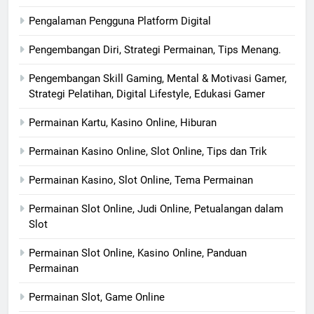
Pengalaman Pengguna Platform Digital
Pengembangan Diri, Strategi Permainan, Tips Menang.
Pengembangan Skill Gaming, Mental & Motivasi Gamer,
Strategi Pelatihan, Digital Lifestyle, Edukasi Gamer
Permainan Kartu, Kasino Online, Hiburan
Permainan Kasino Online, Slot Online, Tips dan Trik
Permainan Kasino, Slot Online, Tema Permainan
Permainan Slot Online, Judi Online, Petualangan dalam
Slot
Permainan Slot Online, Kasino Online, Panduan
Permainan
Permainan Slot, Game Online