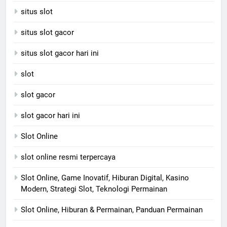
situs slot
situs slot gacor
situs slot gacor hari ini
slot
slot gacor
slot gacor hari ini
Slot Online
slot online resmi terpercaya
Slot Online, Game Inovatif, Hiburan Digital, Kasino
Modern, Strategi Slot, Teknologi Permainan
Slot Online, Hiburan & Permainan, Panduan Permainan