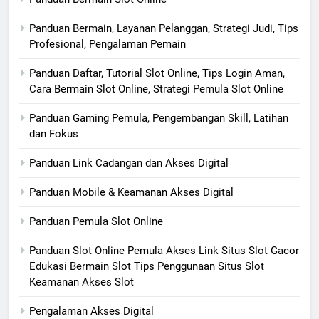
Panduan Bermain, Layanan Pelanggan, Strategi Judi, Tips
Profesional, Pengalaman Pemain
Panduan Daftar, Tutorial Slot Online, Tips Login Aman,
Cara Bermain Slot Online, Strategi Pemula Slot Online
Panduan Gaming Pemula, Pengembangan Skill, Latihan
dan Fokus
Panduan Link Cadangan dan Akses Digital
Panduan Mobile & Keamanan Akses Digital
Panduan Pemula Slot Online
Panduan Slot Online Pemula Akses Link Situs Slot Gacor
Edukasi Bermain Slot Tips Penggunaan Situs Slot
Keamanan Akses Slot
Pengalaman Akses Digital