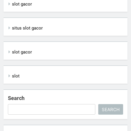
slot gacor
situs slot gacor
slot gacor
slot
Search
SEARCH