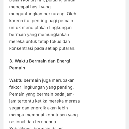
mencapai hasil yang
menguntungkan berkurang. Oleh
karena itu, penting bagi pemain
untuk menciptakan lingkungan
bermain yang memungkinkan
mereka untuk tetap fokus dan
konsentrasi pada setiap putaran.
3.
Waktu Bermain dan Energi
Pemain
Waktu bermain
juga merupakan
faktor lingkungan yang penting.
Pemain yang bermain pada jam-
jam tertentu ketika mereka merasa
segar dan energik akan lebih
mampu membuat keputusan yang
rasional dan terencana.
Sebaliknya, bermain dalam