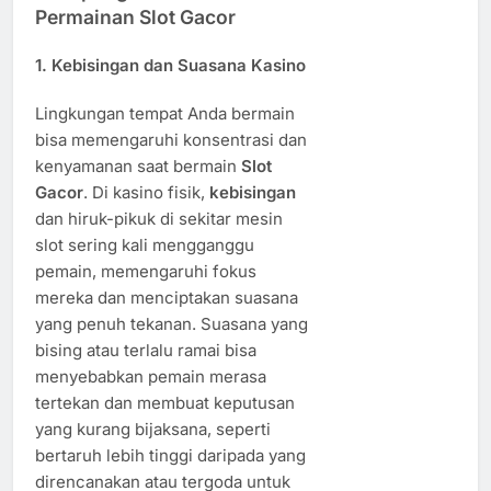
Permainan Slot Gacor
1.
Kebisingan dan Suasana Kasino
Lingkungan tempat Anda bermain
bisa memengaruhi konsentrasi dan
kenyamanan saat bermain
Slot
Gacor
. Di kasino fisik,
kebisingan
dan hiruk-pikuk di sekitar mesin
slot sering kali mengganggu
pemain, memengaruhi fokus
mereka dan menciptakan suasana
yang penuh tekanan. Suasana yang
bising atau terlalu ramai bisa
menyebabkan pemain merasa
tertekan dan membuat keputusan
yang kurang bijaksana, seperti
bertaruh lebih tinggi daripada yang
direncanakan atau tergoda untuk