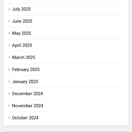
July 2025
June 2025
May 2025
April 2025
March 2025
February 2025
January 2025
December 2024
November 2024
October 2024