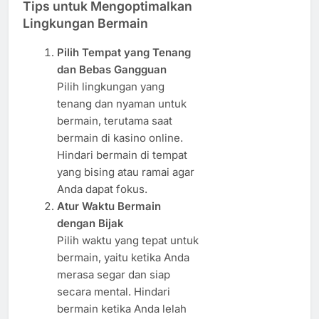
Tips untuk Mengoptimalkan
Lingkungan Bermain
Pilih Tempat yang Tenang
dan Bebas Gangguan
Pilih lingkungan yang
tenang dan nyaman untuk
bermain, terutama saat
bermain di kasino online.
Hindari bermain di tempat
yang bising atau ramai agar
Anda dapat fokus.
Atur Waktu Bermain
dengan Bijak
Pilih waktu yang tepat untuk
bermain, yaitu ketika Anda
merasa segar dan siap
secara mental. Hindari
bermain ketika Anda lelah