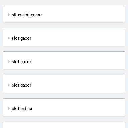
situs slot gacor
slot gacor
slot gacor
slot gacor
slot online