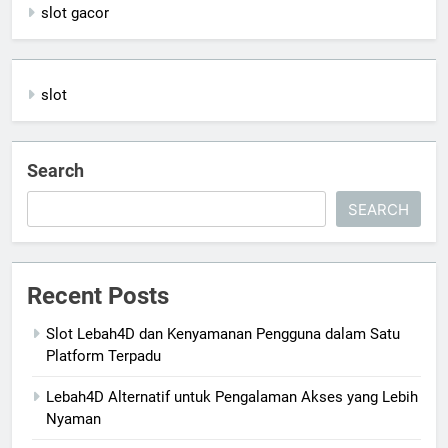
slot gacor
slot
Search
SEARCH
Recent Posts
Slot Lebah4D dan Kenyamanan Pengguna dalam Satu
Platform Terpadu
Lebah4D Alternatif untuk Pengalaman Akses yang Lebih
Nyaman