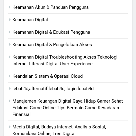
Keamanan Akun & Panduan Pengguna
Keamanan Digital
Keamanan Digital & Edukasi Pengguna
Keamanan Digital & Pengelolaan Akses
Keamanan Digital Troubleshooting Akses Teknologi
Internet Literasi Digital User Experience
Keandalan Sistem & Operasi Cloud
lebah4d,alternatif lebah4d, login lebah4d
Manajemen Keuangan Digital Gaya Hidup Gamer Sehat
Edukasi Game Online Tips Bermain Game Kesadaran
Finansial
Media Digital, Budaya Internet, Analisis Sosial,
Komunikasi Online, Tren Digital