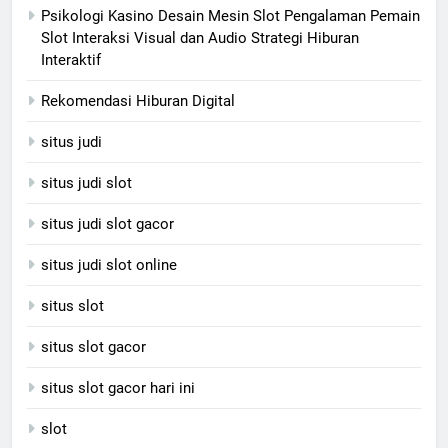
Psikologi Kasino Desain Mesin Slot Pengalaman Pemain
Slot Interaksi Visual dan Audio Strategi Hiburan
Interaktif
Rekomendasi Hiburan Digital
situs judi
situs judi slot
situs judi slot gacor
situs judi slot online
situs slot
situs slot gacor
situs slot gacor hari ini
slot