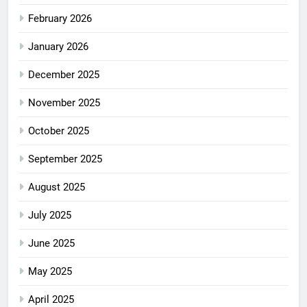
February 2026
January 2026
December 2025
November 2025
October 2025
September 2025
August 2025
July 2025
June 2025
May 2025
April 2025