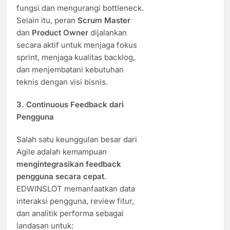
fungsi dan mengurangi bottleneck.
Selain itu, peran
Scrum Master
dan
Product Owner
dijalankan
secara aktif untuk menjaga fokus
sprint, menjaga kualitas backlog,
dan menjembatani kebutuhan
teknis dengan visi bisnis.
3.
Continuous Feedback dari
Pengguna
Salah satu keunggulan besar dari
Agile adalah kemampuan
mengintegrasikan feedback
pengguna secara cepat
.
EDWINSLOT memanfaatkan data
interaksi pengguna, review fitur,
dan analitik performa sebagai
landasan untuk: