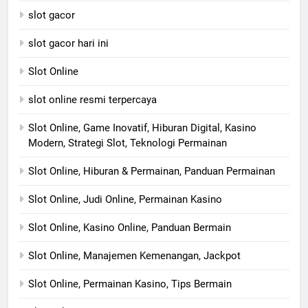
slot gacor
slot gacor hari ini
Slot Online
slot online resmi terpercaya
Slot Online, Game Inovatif, Hiburan Digital, Kasino
Modern, Strategi Slot, Teknologi Permainan
Slot Online, Hiburan & Permainan, Panduan Permainan
Slot Online, Judi Online, Permainan Kasino
Slot Online, Kasino Online, Panduan Bermain
Slot Online, Manajemen Kemenangan, Jackpot
Slot Online, Permainan Kasino, Tips Bermain