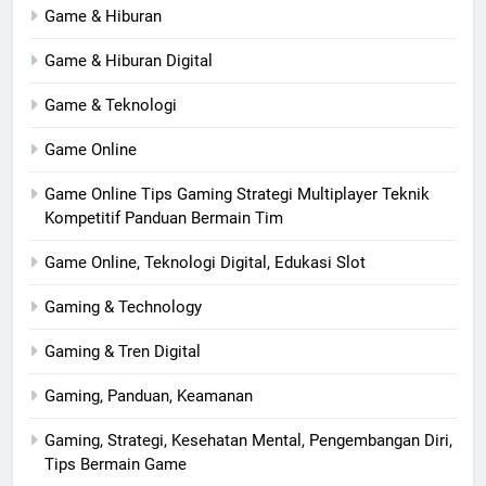
Game & Hiburan
Game & Hiburan Digital
Game & Teknologi
Game Online
Game Online Tips Gaming Strategi Multiplayer Teknik
Kompetitif Panduan Bermain Tim
Game Online, Teknologi Digital, Edukasi Slot
Gaming & Technology
Gaming & Tren Digital
Gaming, Panduan, Keamanan
Gaming, Strategi, Kesehatan Mental, Pengembangan Diri,
Tips Bermain Game