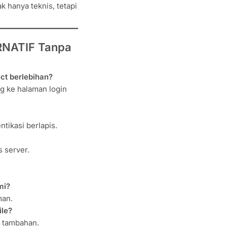
 hanya teknis, tetapi
RNATIF Tanpa
ct berlebihan?
g ke halaman login
tikasi berlapis.
 server.
mi?
man.
ile?
 tambahan.