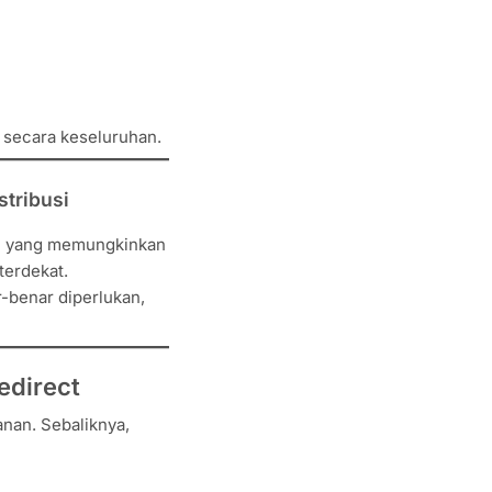
secara keseluruhan.
stribusi
si yang memungkinkan
terdekat.
r-benar diperlukan,
edirect
nan. Sebaliknya,