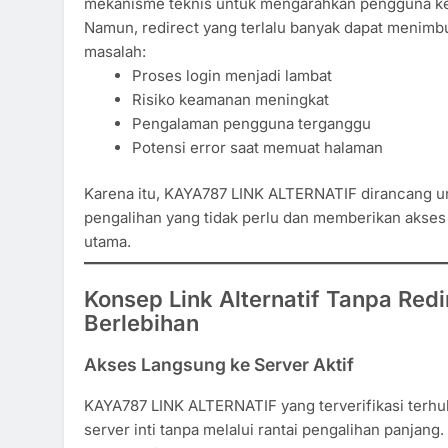
mekanisme teknis untuk mengarahkan pengguna ke 
Namun, redirect yang terlalu banyak dapat menimb
masalah:
Proses login menjadi lambat
Risiko keamanan meningkat
Pengalaman pengguna terganggu
Potensi error saat memuat halaman
Karena itu, KAYA787 LINK ALTERNATIF dirancang 
pengalihan yang tidak perlu dan memberikan akses
utama.
Konsep Link Alternatif Tanpa Redi
Berlebihan
Akses Langsung ke Server Aktif
KAYA787 LINK ALTERNATIF yang terverifikasi terh
server inti tanpa melalui rantai pengalihan panjang. 