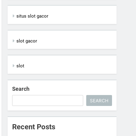
situs slot gacor
slot gacor
slot
Search
SEARCH
Recent Posts