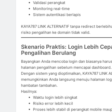
Validasi perangkat
Monitoring real-time
Sistem autentikasi berlapis
KAYA787 LINK ALTERNATIF tanpa redirect berlebih
risiko pengalihan ke domain tidak valid.
Skenario Praktis: Login Lebih Cep
Pengalihan Berulang
Bayangkan Anda mencoba login dan biasanya haru
halaman pengalihan sebelum mencapai dashboard.
Dengan sistem yang dioptimalkan, KAYA787 LINK 
memungkinkan Anda langsung menuju halaman logi
hambatan tambahan.
Hasilnya:
Waktu login lebih singkat
Risiko error lebih kecil
Proses lebih stabil di perangkat mobile mau