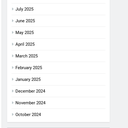
July 2025
June 2025
May 2025
April 2025
March 2025
February 2025
January 2025
December 2024
November 2024
October 2024