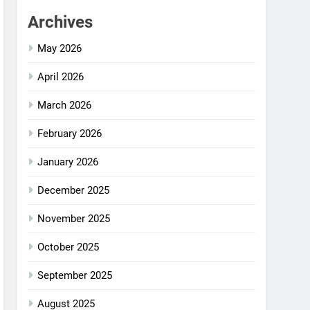
Archives
May 2026
April 2026
March 2026
February 2026
January 2026
December 2025
November 2025
October 2025
September 2025
August 2025