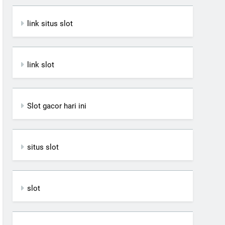
link situs slot
link slot
Slot gacor hari ini
situs slot
slot