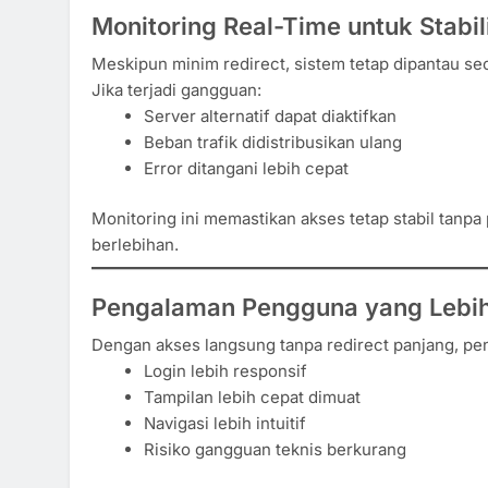
Monitoring Real-Time untuk Stabil
Meskipun minim redirect, sistem tetap dipantau sec
Jika terjadi gangguan:
Server alternatif dapat diaktifkan
Beban trafik didistribusikan ulang
Error ditangani lebih cepat
Monitoring ini memastikan akses tetap stabil tanpa
berlebihan.
Pengalaman Pengguna yang Lebih
Dengan akses langsung tanpa redirect panjang, p
Login lebih responsif
Tampilan lebih cepat dimuat
Navigasi lebih intuitif
Risiko gangguan teknis berkurang