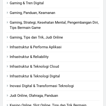
Gaming & Tren Digital
Gaming, Panduan, Keamanan
Gaming, Strategi, Kesehatan Mental, Pengembangan Diri,
Tips Bermain Game
Gaming, Tips dan Trik, Judi Online
Infrastruktur & Performa Aplikasi
Infrastruktur & Reliability
Infrastruktur & Teknologi Cloud
Infrastruktur & Teknologi Digital
Inovasi Digital & Transformasi Teknologi
Judi Online, Olahraga, Panduan
Kasino Online, Slot Online, Tips dan Trik Bermain