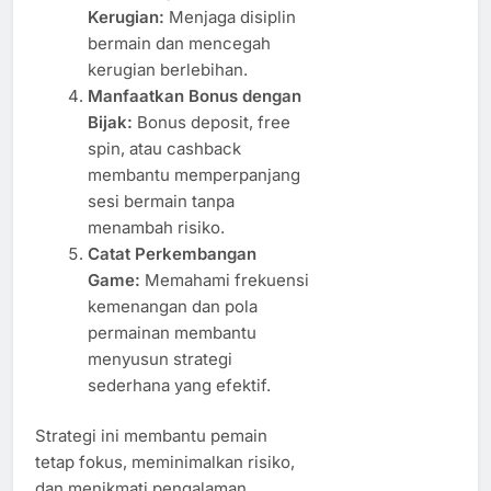
Kerugian:
Menjaga disiplin
bermain dan mencegah
kerugian berlebihan.
Manfaatkan Bonus dengan
Bijak:
Bonus deposit, free
spin, atau cashback
membantu memperpanjang
sesi bermain tanpa
menambah risiko.
Catat Perkembangan
Game:
Memahami frekuensi
kemenangan dan pola
permainan membantu
menyusun strategi
sederhana yang efektif.
Strategi ini membantu pemain
tetap fokus, meminimalkan risiko,
dan menikmati pengalaman