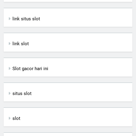
link situs slot
link slot
Slot gacor hari ini
situs slot
slot