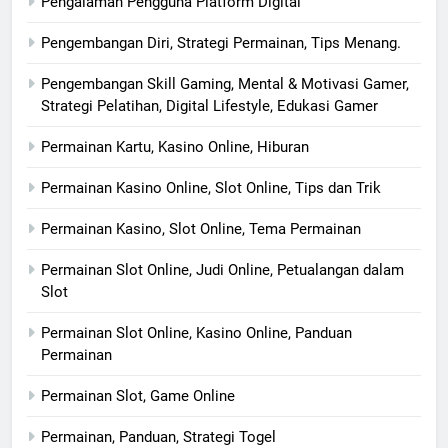
Pengalaman Pengguna Platform Digital
Pengembangan Diri, Strategi Permainan, Tips Menang.
Pengembangan Skill Gaming, Mental & Motivasi Gamer,
Strategi Pelatihan, Digital Lifestyle, Edukasi Gamer
Permainan Kartu, Kasino Online, Hiburan
Permainan Kasino Online, Slot Online, Tips dan Trik
Permainan Kasino, Slot Online, Tema Permainan
Permainan Slot Online, Judi Online, Petualangan dalam
Slot
Permainan Slot Online, Kasino Online, Panduan
Permainan
Permainan Slot, Game Online
Permainan, Panduan, Strategi Togel