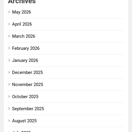
Archives
May 2026
April 2026
March 2026
February 2026
January 2026
December 2025
November 2025
October 2025
September 2025
August 2025