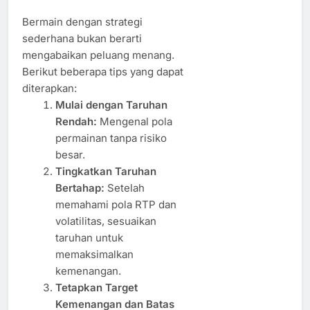
Bermain dengan strategi
sederhana bukan berarti
mengabaikan peluang menang.
Berikut beberapa tips yang dapat
diterapkan:
Mulai dengan Taruhan
Rendah:
Mengenal pola
permainan tanpa risiko
besar.
Tingkatkan Taruhan
Bertahap:
Setelah
memahami pola RTP dan
volatilitas, sesuaikan
taruhan untuk
memaksimalkan
kemenangan.
Tetapkan Target
Kemenangan dan Batas