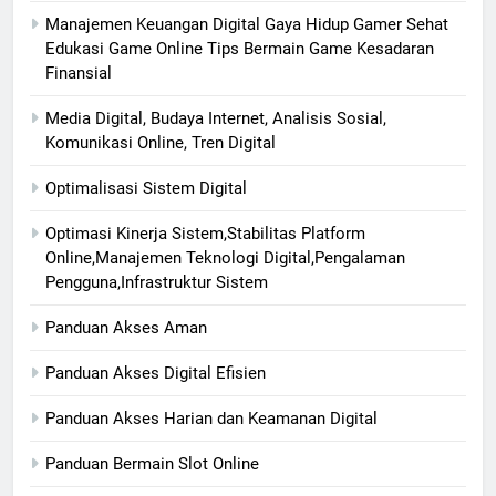
Manajemen Keuangan Digital Gaya Hidup Gamer Sehat
Edukasi Game Online Tips Bermain Game Kesadaran
Finansial
Media Digital, Budaya Internet, Analisis Sosial,
Komunikasi Online, Tren Digital
Optimalisasi Sistem Digital
Optimasi Kinerja Sistem,Stabilitas Platform
Online,Manajemen Teknologi Digital,Pengalaman
Pengguna,Infrastruktur Sistem
Panduan Akses Aman
Panduan Akses Digital Efisien
Panduan Akses Harian dan Keamanan Digital
Panduan Bermain Slot Online