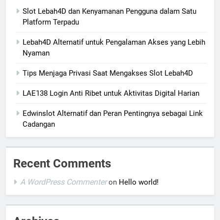
Slot Lebah4D dan Kenyamanan Pengguna dalam Satu
Platform Terpadu
Lebah4D Alternatif untuk Pengalaman Akses yang Lebih
Nyaman
Tips Menjaga Privasi Saat Mengakses Slot Lebah4D
LAE138 Login Anti Ribet untuk Aktivitas Digital Harian
Edwinslot Alternatif dan Peran Pentingnya sebagai Link
Cadangan
Recent Comments
A WordPress Commenter
on
Hello world!