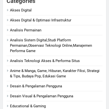
Categories
Akses Digital
Akses Digital & Optimasi Infrastruktur
Analisis Permainan
Analisis Sistem Digital,Studi Platform
Permainan,Observasi Teknologi Online,Manajemen
Performa Game
Analisis Teknologi Akses & Performa Situs
Anime & Manga, Game, Hiburan, Karakter Fiksi, Strategi
& Tips, Budaya Pop, Edukasi Game
Desain & Pengalaman Pengguna
Desain Visual & Pengalaman Pengguna
Educational & Gaming