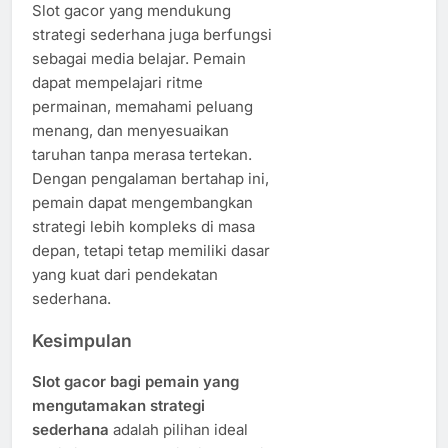
Slot gacor yang mendukung
strategi sederhana juga berfungsi
sebagai media belajar. Pemain
dapat mempelajari ritme
permainan, memahami peluang
menang, dan menyesuaikan
taruhan tanpa merasa tertekan.
Dengan pengalaman bertahap ini,
pemain dapat mengembangkan
strategi lebih kompleks di masa
depan, tetapi tetap memiliki dasar
yang kuat dari pendekatan
sederhana.
Kesimpulan
Slot gacor bagi pemain yang
mengutamakan strategi
sederhana
adalah pilihan ideal