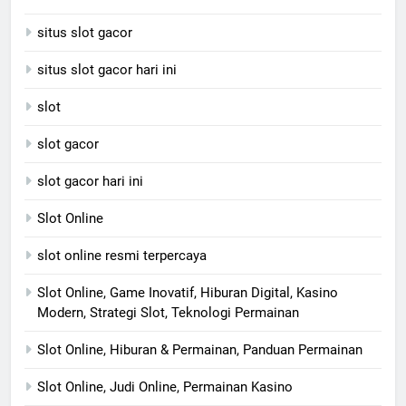
situs slot gacor
situs slot gacor hari ini
slot
slot gacor
slot gacor hari ini
Slot Online
slot online resmi terpercaya
Slot Online, Game Inovatif, Hiburan Digital, Kasino
Modern, Strategi Slot, Teknologi Permainan
Slot Online, Hiburan & Permainan, Panduan Permainan
Slot Online, Judi Online, Permainan Kasino