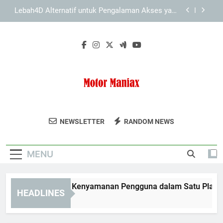
Skip
Tips Menjaga Privasi Saat Mengakses Slot
to
Lebah4D
content
LAE138 Login Anti Ribet untuk Aktivitas Digital
Harian
Slot Lebah4D dan Kenyamanan Pengguna dalam
Satu Platform Terpadu
Lebah4D Alternatif untuk Pengalaman Akses yang
Lebih Nyaman
Tips Menjaga Privasi Saat Mengakses Slot
Lebah4D
Motor Maniax
Bergabunglah Dengan Komunitas Pecinta
LAE138 Login Anti Ribet untuk Aktivitas Digital
NEWSLETTER
RANDOM NEWS
Harian
Motor Di Motor Maniax.
MENU
lot Lebah4D dan Kenyamanan Pengguna dalam Satu Platform
HEADLINES
Months Ago