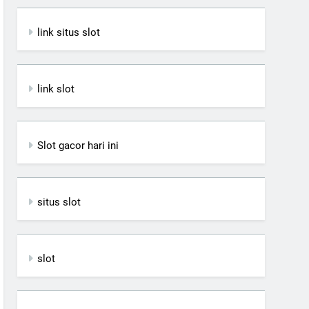
link situs slot
link slot
Slot gacor hari ini
situs slot
slot