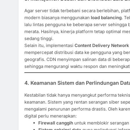
Agar server tidak terbebani secara berlebihan, platf
modern biasanya menggunakan
load balancing
. T
lalu lintas pengguna ke beberapa server sehingga 
merata. Hasilnya, kinerja platform tetap optimal m
sedang tinggi.
Selain itu, implementasi
Content Delivery Network
mempercepat distribusi data ke pengguna yang bera
geografis. CDN menyimpan salinan data di beberapa 
sehingga mengurangi waktu respon dan meningkatka
4. Keamanan Sistem dan Perlindungan Dat
Kestabilan tidak hanya menyangkut performa teknis,
keamanan. Sistem yang rentan serangan siber sepe
mengalami penurunan performa drastis. Oleh karena 
digital perlu menerapkan:
Firewall canggih
untuk memblokir serangan 
Sistem enkripsi data
guna melindungi infor