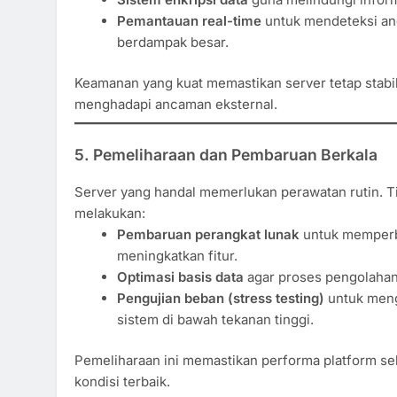
Pemantauan real-time
untuk mendeteksi an
berdampak besar.
Keamanan yang kuat memastikan server tetap stabi
menghadapi ancaman eksternal.
5. Pemeliharaan dan Pembaruan Berkala
Server yang handal memerlukan perawatan rutin. T
melakukan:
Pembaruan perangkat lunak
untuk memperb
meningkatkan fitur.
Optimasi basis data
agar proses pengolahan 
Pengujian beban (stress testing)
untuk meng
sistem di bawah tekanan tinggi.
Pemeliharaan ini memastikan performa platform se
kondisi terbaik.