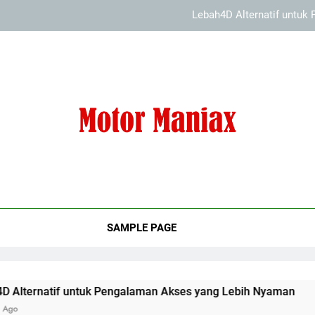
Lebah4D Alternatif untu
Tips Menjaga
LAE138 Login An
Slot Lebah4D dan Kenyamanan P
Lebah4D Alternatif untu
Tips Menjaga
or Maniax
lah Dengan Komunitas Pecinta Motor Di Motor Maniax.
LAE138 Login An
SAMPLE PAGE
f untuk Pengalaman Akses yang Lebih Nyaman
Tips Men
3 Months A