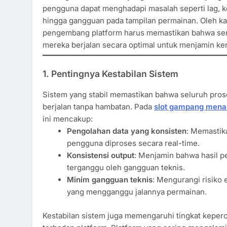
pengguna dapat menghadapi masalah seperti lag, k
hingga gangguan pada tampilan permainan. Oleh kar
pengembang platform harus memastikan bahwa ser
mereka berjalan secara optimal untuk menjamin k
1. Pentingnya Kestabilan Sistem
Sistem yang stabil memastikan bahwa seluruh pro
berjalan tanpa hambatan. Pada
slot gampang men
ini mencakup:
Pengolahan data yang konsisten
: Memastika
pengguna diproses secara real-time.
Konsistensi output
: Menjamin bahwa hasil p
terganggu oleh gangguan teknis.
Minim gangguan teknis
: Mengurangi risiko e
yang mengganggu jalannya permainan.
Kestabilan sistem juga memengaruhi tingkat kepe