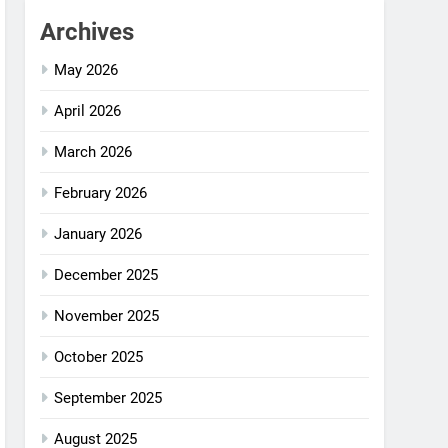
Archives
May 2026
April 2026
March 2026
February 2026
January 2026
December 2025
November 2025
October 2025
September 2025
August 2025