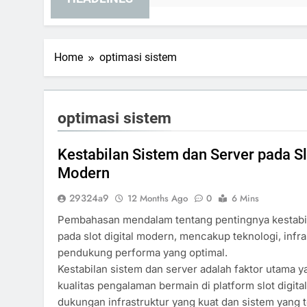
Home
optimasi sistem
optimasi sistem
Kestabilan Sistem dan Server pada Slo
Modern
29324a9
12 Months Ago
0
6 Mins
Pembahasan mendalam tentang pentingnya kestabil
pada slot digital modern, mencakup teknologi, infra
pendukung performa yang optimal.
Kestabilan sistem dan server adalah faktor utama
kualitas pengalaman bermain di platform slot digit
dukungan infrastruktur yang kuat dan sistem yang t