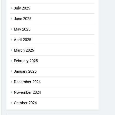
July 2025
June 2025
May 2025
April 2025
March 2025
February 2025
January 2025
December 2024
November 2024
October 2024