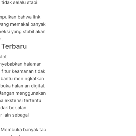
tidak selalu stabil
mpulkan bahwa link
i yang memakai banyak
eksi yang stabil akan
n.
 Terbaru
lot
menyebabkan halaman
 fitur keamanan tidak
mbantu meningkatkan
buka halaman digital.
al.Jangan menggunakan
a ekstensi tertentu
dak berjalan
 lain sebagai
n.Membuka banyak tab