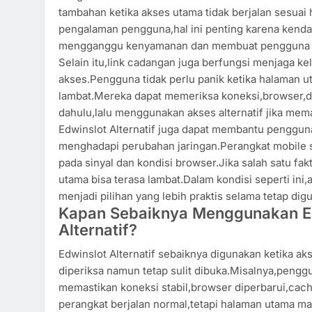
tambahan ketika akses utama tidak berjalan sesuai
pengalaman pengguna,hal ini penting karena kenda
mengganggu kenyamanan dan membuat pengguna k
Selain itu,link cadangan juga berfungsi menjaga ke
akses.Pengguna tidak perlu panik ketika halaman u
lambat.Mereka dapat memeriksa koneksi,browser,da
dahulu,lalu menggunakan akses alternatif jika mem
Edwinslot Alternatif juga dapat membantu penggun
menghadapi perubahan jaringan.Perangkat mobile 
pada sinyal dan kondisi browser.Jika salah satu fa
utama bisa terasa lambat.Dalam kondisi seperti ini
menjadi pilihan yang lebih praktis selama tetap d
Kapan Sebaiknya Menggunakan E
Alternatif?
Edwinslot Alternatif sebaiknya digunakan ketika a
diperiksa namun tetap sulit dibuka.Misalnya,peng
memastikan koneksi stabil,browser diperbarui,cac
perangkat berjalan normal,tetapi halaman utama ma