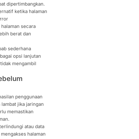
apat dipertimbangkan.
rnatif ketika halaman
rror
 halaman secara
ebih berat dan
ebab sederhana
bagai opsi lanjutan
 tidak mengambil
Sebelum
rhasilan penggunaan
 lambat jika jaringan
erlu memastikan
man.
erlindungi atau data
aat mengakses halaman