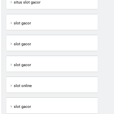
situs slot gacor
slot gacor
slot gacor
slot gacor
slot online
slot gacor