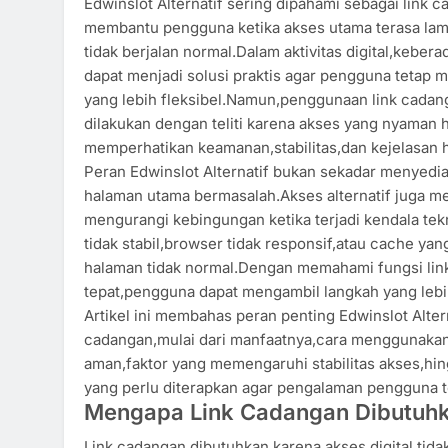
Edwinslot Alternatif sering dipahami sebagai link 
membantu pengguna ketika akses utama terasa lamb
tidak berjalan normal.Dalam aktivitas digital,kebe
dapat menjadi solusi praktis agar pengguna tetap m
yang lebih fleksibel.Namun,penggunaan link cadang
dilakukan dengan teliti karena akses yang nyaman 
memperhatikan keamanan,stabilitas,dan kejelasan 
Peran Edwinslot Alternatif bukan sekadar menyediak
halaman utama bermasalah.Akses alternatif juga 
mengurangi kebingungan ketika terjadi kendala tekn
tidak stabil,browser tidak responsif,atau cache ya
halaman tidak normal.Dengan memahami fungsi lin
tepat,pengguna dapat mengambil langkah yang lebi
Artikel ini membahas peran penting Edwinslot Altern
cadangan,mulai dari manfaatnya,cara menggunaka
aman,faktor yang memengaruhi stabilitas akses,hin
yang perlu diterapkan agar pengalaman pengguna 
Mengapa Link Cadangan Dibutuh
Link cadangan dibutuhkan karena akses digital tidak