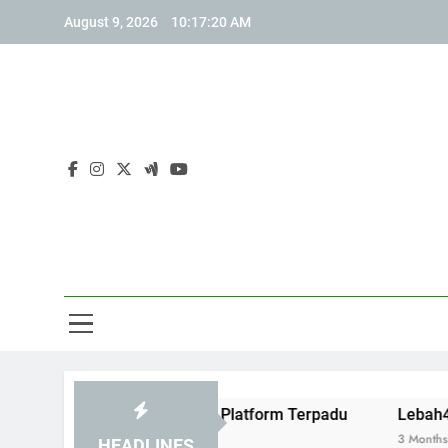
Skip
August 9, 2026
10:17:21 AM
to
content
Mot
Bergabung
guna dalam Satu Platform Terpadu
Lebah4D Alternati
3 Months Ago
HEADLINES