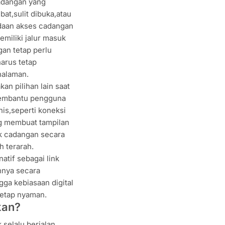
cadangan yang
at,sulit dibuka,atau
radaan akses cadangan
emiliki jalur masuk
an tetap perlu
harus tetap
halaman.
an pilihan lain saat
membantu pengguna
is,seperti koneksi
ng membuat tampilan
k cadangan secara
h terarah.
atif sebagai link
nnya secara
gga kebiasaan digital
tetap nyaman.
kan?
 selalu berjalan