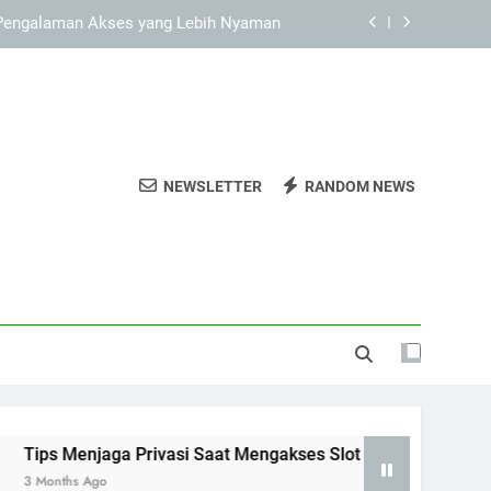
k Pengalaman Akses yang Lebih Nyaman
 Privasi Saat Mengakses Slot Lebah4D
ti Ribet untuk Aktivitas Digital Harian
engguna dalam Satu Platform Terpadu
NEWSLETTER
RANDOM NEWS
k Pengalaman Akses yang Lebih Nyaman
 Privasi Saat Mengakses Slot Lebah4D
ti Ribet untuk Aktivitas Digital Harian
jaga Privasi Saat Mengakses Slot Lebah4D
LAE138 Login
go
3 Months Ago