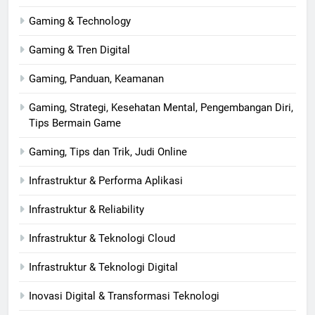
Gaming & Technology
Gaming & Tren Digital
Gaming, Panduan, Keamanan
Gaming, Strategi, Kesehatan Mental, Pengembangan Diri,
Tips Bermain Game
Gaming, Tips dan Trik, Judi Online
Infrastruktur & Performa Aplikasi
Infrastruktur & Reliability
Infrastruktur & Teknologi Cloud
Infrastruktur & Teknologi Digital
Inovasi Digital & Transformasi Teknologi