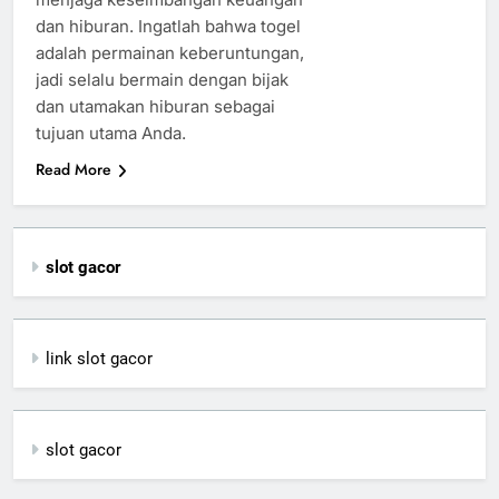
dan hiburan. Ingatlah bahwa togel
adalah permainan keberuntungan,
jadi selalu bermain dengan bijak
dan utamakan hiburan sebagai
tujuan utama Anda.
Read More
slot gacor
link slot gacor
slot gacor