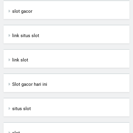
slot gacor
link situs slot
link slot
Slot gacor hari ini
situs slot
slot