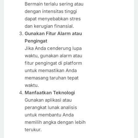
Bermain terlalu sering atau
dengan intensitas tinggi
dapat menyebabkan stres
dan kerugian finansial.
Gunakan Fitur Alarm atau
Pengingat
Jika Anda cenderung lupa
waktu, gunakan alarm atau
fitur pengingat di platform
untuk memastikan Anda
memasang taruhan tepat
waktu.
Manfaatkan Teknologi
Gunakan aplikasi atau
perangkat lunak analisis
untuk membantu Anda
memilih angka dengan lebih
terukur.