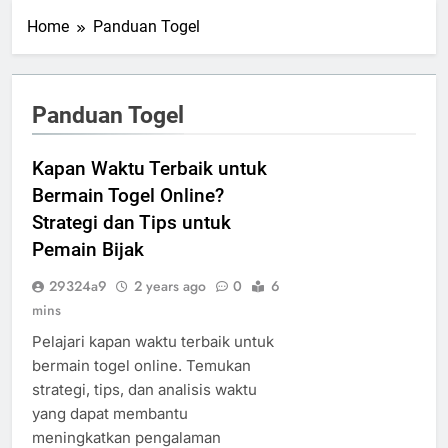
Home
Panduan Togel
Panduan Togel
Kapan Waktu Terbaik untuk
Bermain Togel Online?
Strategi dan Tips untuk
Pemain Bijak
29324a9
2 years ago
0
6
mins
Pelajari kapan waktu terbaik untuk
bermain togel online. Temukan
strategi, tips, dan analisis waktu
yang dapat membantu
meningkatkan pengalaman