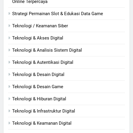
Online Terpercaya
Strategi Permainan Slot & Edukasi Data Game
Teknologi / Keamanan Siber
Teknologi & Akses Digital
Teknologi & Analisis Sistem Digital
Teknologi & Autentikasi Digital
Teknologi & Desain Digital
Teknologi & Desain Game
Teknologi & Hiburan Digital
Teknologi & Infrastruktur Digital
Teknologi & Keamanan Digital