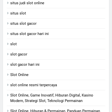
situs judi slot online
situs slot
situs slot gacor
situs slot gacor hari ini
slot
slot gacor
slot gacor hari ini
Slot Online
slot online resmi terpercaya
Slot Online, Game Inovatif, Hiburan Digital, Kasino
Modern, Strategi Slot, Teknologi Permainan
Slot Online, Hiburan & Permainan, Panduan Permainan