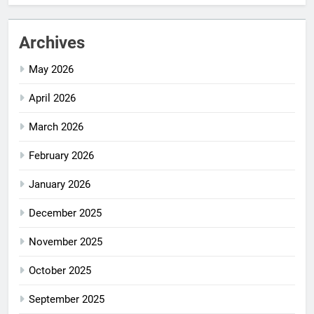
Archives
May 2026
April 2026
March 2026
February 2026
January 2026
December 2025
November 2025
October 2025
September 2025