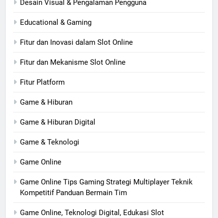
Desain Visual & Pengalaman Pengguna
Educational & Gaming
Fitur dan Inovasi dalam Slot Online
Fitur dan Mekanisme Slot Online
Fitur Platform
Game & Hiburan
Game & Hiburan Digital
Game & Teknologi
Game Online
Game Online Tips Gaming Strategi Multiplayer Teknik
Kompetitif Panduan Bermain Tim
Game Online, Teknologi Digital, Edukasi Slot