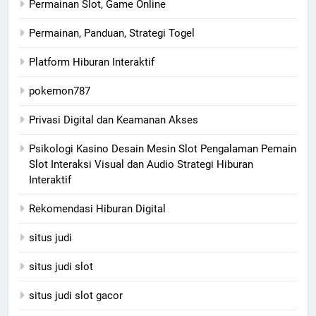
Permainan Slot, Game Online
Permainan, Panduan, Strategi Togel
Platform Hiburan Interaktif
pokemon787
Privasi Digital dan Keamanan Akses
Psikologi Kasino Desain Mesin Slot Pengalaman Pemain
Slot Interaksi Visual dan Audio Strategi Hiburan
Interaktif
Rekomendasi Hiburan Digital
situs judi
situs judi slot
situs judi slot gacor