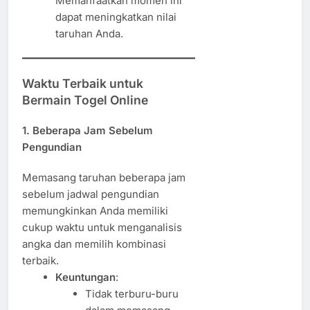
Memanfaatkan momen ini
dapat meningkatkan nilai
taruhan Anda.
Waktu Terbaik untuk
Bermain Togel Online
1. Beberapa Jam Sebelum
Pengundian
Memasang taruhan beberapa jam
sebelum jadwal pengundian
memungkinkan Anda memiliki
cukup waktu untuk menganalisis
angka dan memilih kombinasi
terbaik.
Keuntungan
:
Tidak terburu-buru