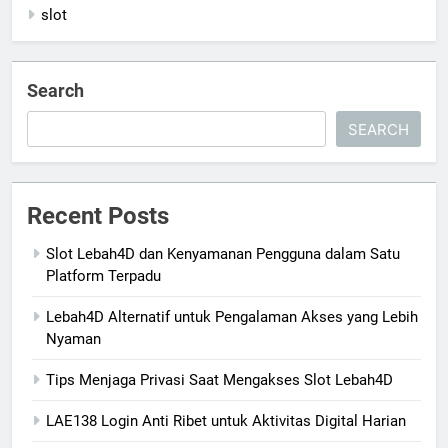
slot
Search
SEARCH
Recent Posts
Slot Lebah4D dan Kenyamanan Pengguna dalam Satu
Platform Terpadu
Lebah4D Alternatif untuk Pengalaman Akses yang Lebih
Nyaman
Tips Menjaga Privasi Saat Mengakses Slot Lebah4D
LAE138 Login Anti Ribet untuk Aktivitas Digital Harian