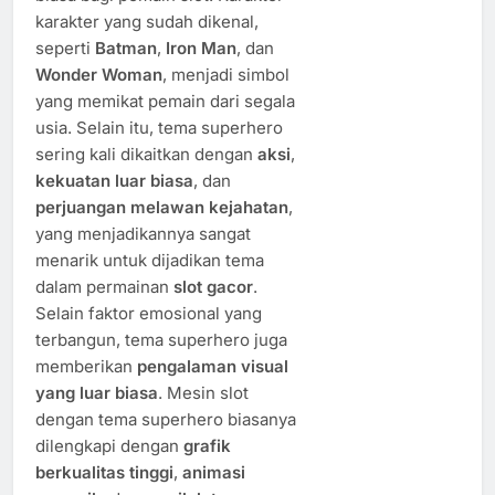
karakter yang sudah dikenal,
seperti
Batman
,
Iron Man
, dan
Wonder Woman
, menjadi simbol
yang memikat pemain dari segala
usia. Selain itu, tema superhero
sering kali dikaitkan dengan
aksi
,
kekuatan luar biasa
, dan
perjuangan melawan kejahatan
,
yang menjadikannya sangat
menarik untuk dijadikan tema
dalam permainan
slot gacor
.
Selain faktor emosional yang
terbangun, tema superhero juga
memberikan
pengalaman visual
yang luar biasa
. Mesin slot
dengan tema superhero biasanya
dilengkapi dengan
grafik
berkualitas tinggi
,
animasi