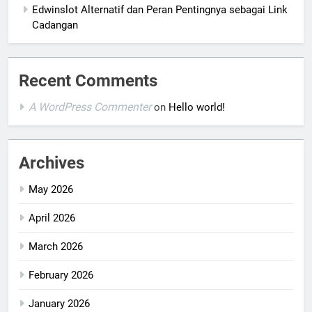
Edwinslot Alternatif dan Peran Pentingnya sebagai Link
Cadangan
Recent Comments
A WordPress Commenter
on
Hello world!
Archives
May 2026
April 2026
March 2026
February 2026
January 2026