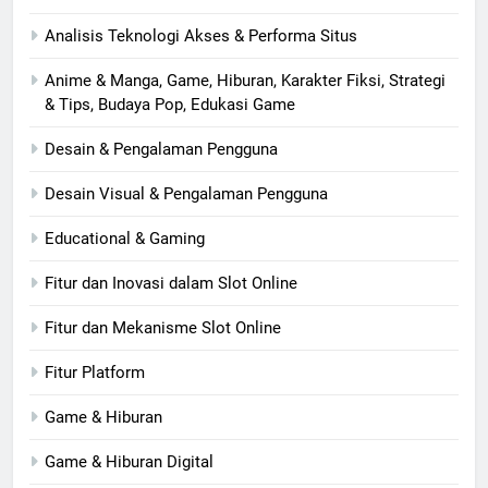
Analisis Teknologi Akses & Performa Situs
Anime & Manga, Game, Hiburan, Karakter Fiksi, Strategi
& Tips, Budaya Pop, Edukasi Game
Desain & Pengalaman Pengguna
Desain Visual & Pengalaman Pengguna
Educational & Gaming
Fitur dan Inovasi dalam Slot Online
Fitur dan Mekanisme Slot Online
Fitur Platform
Game & Hiburan
Game & Hiburan Digital