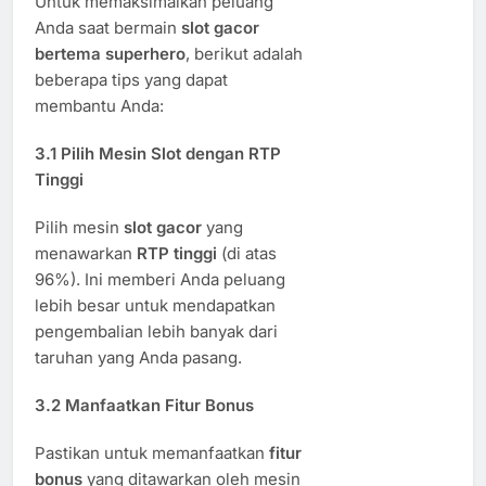
Untuk memaksimalkan peluang
Anda saat bermain
slot gacor
bertema superhero
, berikut adalah
beberapa tips yang dapat
membantu Anda:
3.1
Pilih Mesin Slot dengan RTP
Tinggi
Pilih mesin
slot gacor
yang
menawarkan
RTP tinggi
(di atas
96%). Ini memberi Anda peluang
lebih besar untuk mendapatkan
pengembalian lebih banyak dari
taruhan yang Anda pasang.
3.2
Manfaatkan Fitur Bonus
Pastikan untuk memanfaatkan
fitur
bonus
yang ditawarkan oleh mesin