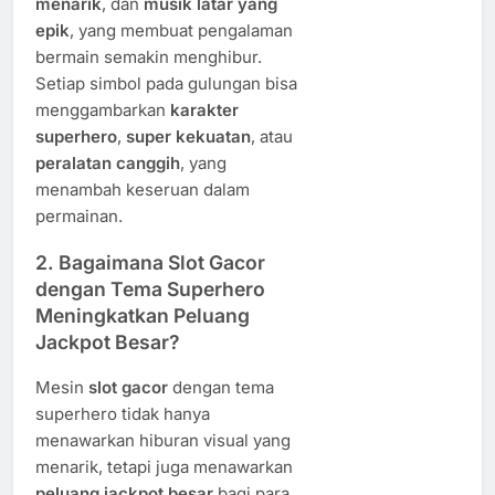
menarik
, dan
musik latar yang
epik
, yang membuat pengalaman
bermain semakin menghibur.
Setiap simbol pada gulungan bisa
menggambarkan
karakter
superhero
,
super kekuatan
, atau
peralatan canggih
, yang
menambah keseruan dalam
permainan.
2.
Bagaimana Slot Gacor
dengan Tema Superhero
Meningkatkan Peluang
Jackpot Besar?
Mesin
slot gacor
dengan tema
superhero tidak hanya
menawarkan hiburan visual yang
menarik, tetapi juga menawarkan
peluang jackpot besar
bagi para