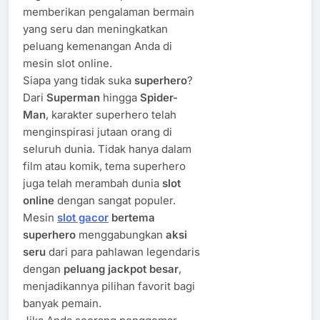
memberikan pengalaman bermain
yang seru dan meningkatkan
peluang kemenangan Anda di
mesin slot online.
Siapa yang tidak suka
superhero
?
Dari
Superman
hingga
Spider-
Man
, karakter superhero telah
menginspirasi jutaan orang di
seluruh dunia. Tidak hanya dalam
film atau komik, tema superhero
juga telah merambah dunia
slot
online
dengan sangat populer.
Mesin
slot gacor
bertema
superhero
menggabungkan
aksi
seru
dari para pahlawan legendaris
dengan
peluang jackpot besar
,
menjadikannya pilihan favorit bagi
banyak pemain.