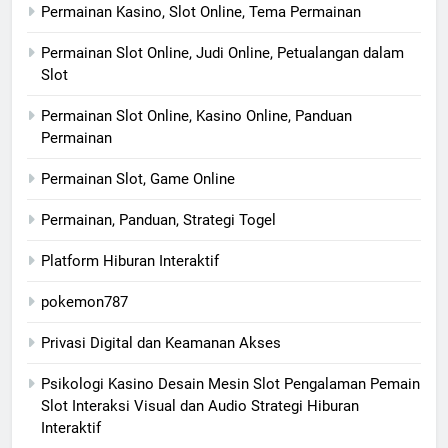
Permainan Kasino, Slot Online, Tema Permainan
Permainan Slot Online, Judi Online, Petualangan dalam
Slot
Permainan Slot Online, Kasino Online, Panduan
Permainan
Permainan Slot, Game Online
Permainan, Panduan, Strategi Togel
Platform Hiburan Interaktif
pokemon787
Privasi Digital dan Keamanan Akses
Psikologi Kasino Desain Mesin Slot Pengalaman Pemain
Slot Interaksi Visual dan Audio Strategi Hiburan
Interaktif