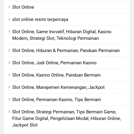
Slot Online
slot online resmi terpercaya
Slot Online, Game Inovatif, Hiburan Digital, Kasino
Modern, Strategi Slot, Teknologi Permainan
Slot Online, Hiburan & Permainan, Panduan Permainan
Slot Online, Judi Online, Permainan Kasino
Slot Online, Kasino Online, Panduan Bermain
Slot Online, Manajemen Kemenangan, Jackpot
Slot Online, Permainan Kasino, Tips Bermain
Slot Online, Strategi Permainan, Tips Bermain Game,
Fitur Game Digital, Pengelolaan Modal, Hiburan Online,
Jackpot Slot