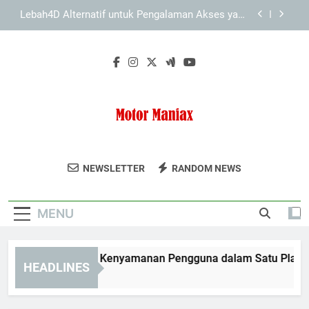
Skip
Tips Menjaga Privasi Saat Mengakses Slot
to
Lebah4D
content
LAE138 Login Anti Ribet untuk Aktivitas Digital
Harian
Slot Lebah4D dan Kenyamanan Pengguna dalam
Satu Platform Terpadu
Lebah4D Alternatif untuk Pengalaman Akses yang
Lebih Nyaman
Tips Menjaga Privasi Saat Mengakses Slot
Lebah4D
Motor Maniax
Bergabunglah Dengan Komunitas Pecinta
LAE138 Login Anti Ribet untuk Aktivitas Digital
NEWSLETTER
RANDOM NEWS
Harian
Motor Di Motor Maniax.
MENU
lot Lebah4D dan Kenyamanan Pengguna dalam Satu Platform 
HEADLINES
Months Ago