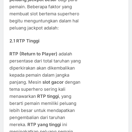
pemain. Beberapa faktor yang
membuat slot bertema superhero
begitu menguntungkan dalam hal
peluang jackpot adalah:
2.1
RTP Tinggi
RTP (Return to Player)
adalah
persentase dari total taruhan yang
diperkirakan akan dikembalikan
kepada pemain dalam jangka
panjang. Mesin
slot gacor
dengan
tema superhero sering kali
menawarkan
RTP tinggi
, yang
berarti pemain memiliki peluang
lebih besar untuk mendapatkan
pengembalian dari taruhan
mereka.
RTP yang tinggi
ini
meningkatkan peluang pemain