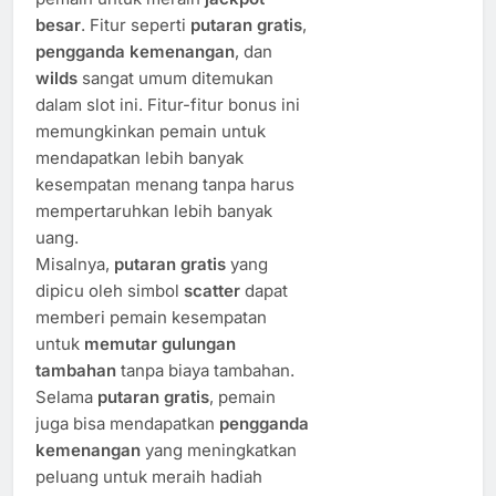
besar
. Fitur seperti
putaran gratis
,
pengganda kemenangan
, dan
wilds
sangat umum ditemukan
dalam slot ini. Fitur-fitur bonus ini
memungkinkan pemain untuk
mendapatkan lebih banyak
kesempatan menang tanpa harus
mempertaruhkan lebih banyak
uang.
Misalnya,
putaran gratis
yang
dipicu oleh simbol
scatter
dapat
memberi pemain kesempatan
untuk
memutar gulungan
tambahan
tanpa biaya tambahan.
Selama
putaran gratis
, pemain
juga bisa mendapatkan
pengganda
kemenangan
yang meningkatkan
peluang untuk meraih hadiah