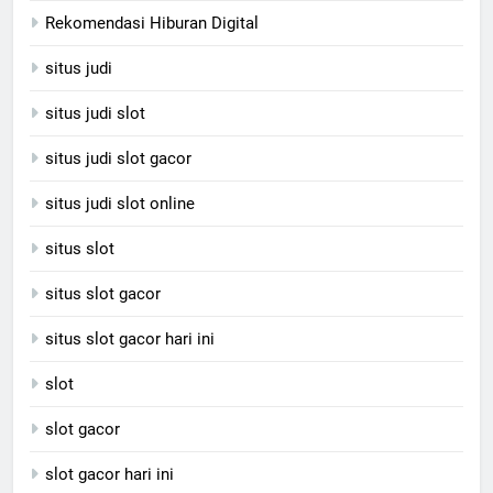
Rekomendasi Hiburan Digital
situs judi
situs judi slot
situs judi slot gacor
situs judi slot online
situs slot
situs slot gacor
situs slot gacor hari ini
slot
slot gacor
slot gacor hari ini