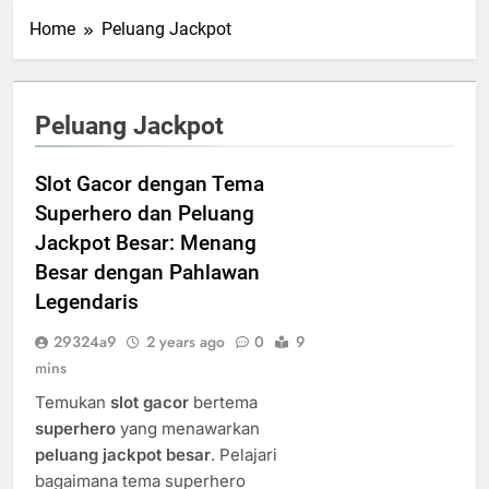
Home
Peluang Jackpot
Peluang Jackpot
Slot Gacor dengan Tema
Superhero dan Peluang
Jackpot Besar: Menang
Besar dengan Pahlawan
Legendaris
29324a9
2 years ago
0
9
mins
Temukan
slot gacor
bertema
superhero
yang menawarkan
peluang jackpot besar
. Pelajari
bagaimana tema superhero