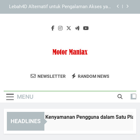
Skip
Tips Menjaga Privasi Saat Mengakses Slot
to
Lebah4D
content
LAE138 Login Anti Ribet untuk Aktivitas Digital
Harian
Slot Lebah4D dan Kenyamanan Pengguna dalam
Satu Platform Terpadu
Lebah4D Alternatif untuk Pengalaman Akses yang
Lebih Nyaman
Tips Menjaga Privasi Saat Mengakses Slot
Lebah4D
Motor Maniax
Bergabunglah Dengan Komunitas Pecinta
LAE138 Login Anti Ribet untuk Aktivitas Digital
NEWSLETTER
RANDOM NEWS
Harian
Motor Di Motor Maniax.
MENU
lot Lebah4D dan Kenyamanan Pengguna dalam Satu Platform
HEADLINES
Months Ago