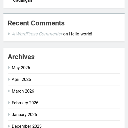
Cadangan
Recent Comments
A WordPress Commenter
on
Hello world!
Archives
May 2026
April 2026
March 2026
February 2026
January 2026
December 2025