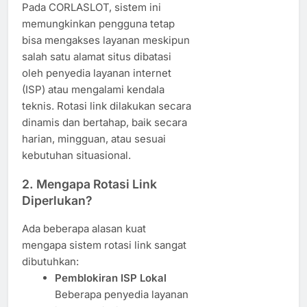
Pada CORLASLOT, sistem ini
memungkinkan pengguna tetap
bisa mengakses layanan meskipun
salah satu alamat situs dibatasi
oleh penyedia layanan internet
(ISP) atau mengalami kendala
teknis. Rotasi link dilakukan secara
dinamis dan bertahap, baik secara
harian, mingguan, atau sesuai
kebutuhan situasional.
2.
Mengapa Rotasi Link
Diperlukan?
Ada beberapa alasan kuat
mengapa sistem rotasi link sangat
dibutuhkan:
Pemblokiran ISP Lokal
Beberapa penyedia layanan