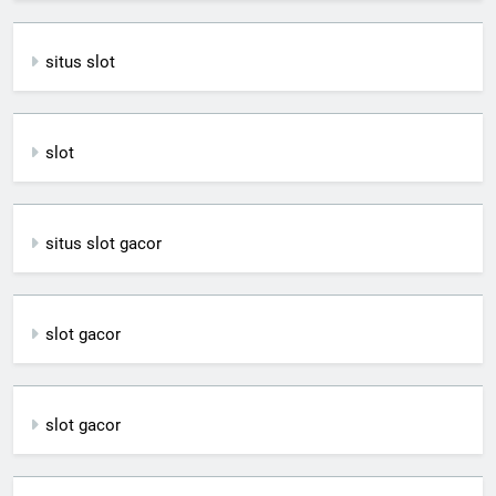
situs slot
slot
situs slot gacor
slot gacor
slot gacor