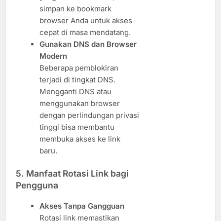
simpan ke bookmark
browser Anda untuk akses
cepat di masa mendatang.
Gunakan DNS dan Browser
Modern
Beberapa pemblokiran
terjadi di tingkat DNS.
Mengganti DNS atau
menggunakan browser
dengan perlindungan privasi
tinggi bisa membantu
membuka akses ke link
baru.
5.
Manfaat Rotasi Link bagi
Pengguna
Akses Tanpa Gangguan
Rotasi link memastikan