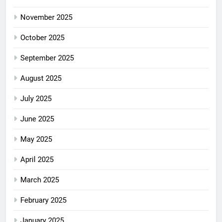
November 2025
October 2025
September 2025
August 2025
July 2025
June 2025
May 2025
April 2025
March 2025
February 2025
January 2025