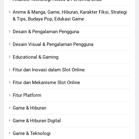
Anime & Manga, Game, Hiburan, Karakter Fiksi, Strategi
& Tips, Budaya Pop, Edukasi Game
Desain & Pengalaman Pengguna
Desain Visual & Pengalaman Pengguna
Educational & Gaming
Fitur dan Inovasi dalam Slot Online
Fitur dan Mekanisme Slot Online
Fitur Platform
Game & Hiburan
Game & Hiburan Digital
Game & Teknologi