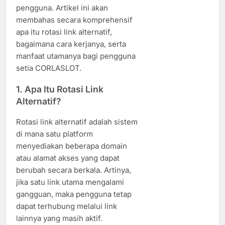
pengguna. Artikel ini akan
membahas secara komprehensif
apa itu rotasi link alternatif,
bagaimana cara kerjanya, serta
manfaat utamanya bagi pengguna
setia CORLASLOT.
1.
Apa Itu Rotasi Link
Alternatif?
Rotasi link alternatif adalah sistem
di mana satu platform
menyediakan beberapa domain
atau alamat akses yang dapat
berubah secara berkala. Artinya,
jika satu link utama mengalami
gangguan, maka pengguna tetap
dapat terhubung melalui link
lainnya yang masih aktif.