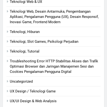
Teknologi Web & UX
Teknologi Web, Desain Antarmuka, Pengembangan
Aplikasi, Pengalaman Pengguna (UX), Desain Responsif,
Inovasi Game, Frontend Modern
Teknologi, Hiburan
Teknologi, Slot Games, Psikologi Perjudian
Teknologi, Tutorial
Troubleshooting Error HTTP Stabilitas Akses dan Trafik
Optimasi Browser dan Jaringan Manajemen Sesi dan
Cookies Pengalaman Pengguna Digital
Uncategorized
UX Design / Teknologi Game
UX/UI Design & Web Analysis