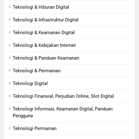
Teknologi & Hiburan Digital
Teknologi & Infrastruktur Digital
Teknologi & Keamanan Digital
Teknologi & Kebijakan Internet
Teknologi & Panduan Keamanan
Teknologi & Permainan
Teknologi Digital
Teknologi Finansial, Perjudian Online, Slot Digital
Teknologi Informasi, Keamanan Digital, Panduan
Pengguna
Teknologi Permainan