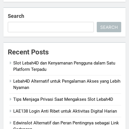
Search
SEARCH
Recent Posts
Slot Lebah4D dan Kenyamanan Pengguna dalam Satu
Platform Terpadu
Lebah4D Alternatif untuk Pengalaman Akses yang Lebih
Nyaman
Tips Menjaga Privasi Saat Mengakses Slot Lebah4D
LAE138 Login Anti Ribet untuk Aktivitas Digital Harian
Edwinslot Alternatif dan Peran Pentingnya sebagai Link