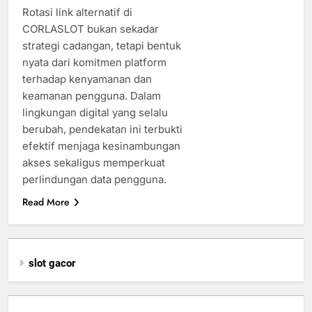
Rotasi link alternatif di
CORLASLOT bukan sekadar
strategi cadangan, tetapi bentuk
nyata dari komitmen platform
terhadap kenyamanan dan
keamanan pengguna. Dalam
lingkungan digital yang selalu
berubah, pendekatan ini terbukti
efektif menjaga kesinambungan
akses sekaligus memperkuat
perlindungan data pengguna.
Read More
slot gacor