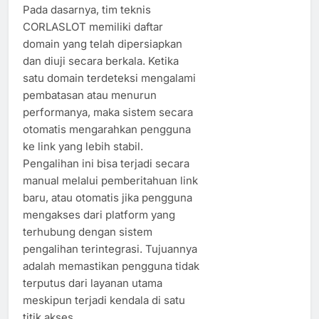
Pada dasarnya, tim teknis
CORLASLOT memiliki daftar
domain yang telah dipersiapkan
dan diuji secara berkala. Ketika
satu domain terdeteksi mengalami
pembatasan atau menurun
performanya, maka sistem secara
otomatis mengarahkan pengguna
ke link yang lebih stabil.
Pengalihan ini bisa terjadi secara
manual melalui pemberitahuan link
baru, atau otomatis jika pengguna
mengakses dari platform yang
terhubung dengan sistem
pengalihan terintegrasi. Tujuannya
adalah memastikan pengguna tidak
terputus dari layanan utama
meskipun terjadi kendala di satu
titik akses.