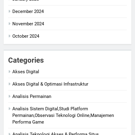
December 2024
November 2024
October 2024
Categories
Akses Digital
Akses Digital & Optimasi Infrastruktur
Analisis Permainan
Analisis Sistem Digital,Studi Platform
Permainan,Observasi Teknologi Online,Manajemen
Performa Game
Analisis Teknologi Akses & Performa Situs