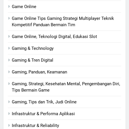
Game Online
Game Online Tips Gaming Strategi Multiplayer Teknik
Kompetitif Panduan Bermain Tim
Game Online, Teknologi Digital, Edukasi Slot
Gaming & Technology
Gaming & Tren Digital
Gaming, Panduan, Keamanan
Gaming, Strategi, Kesehatan Mental, Pengembangan Diri,
Tips Bermain Game
Gaming, Tips dan Trik, Judi Online
Infrastruktur & Performa Aplikasi
Infrastruktur & Reliability