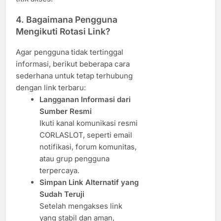
4.
Bagaimana Pengguna
Mengikuti Rotasi Link?
Agar pengguna tidak tertinggal
informasi, berikut beberapa cara
sederhana untuk tetap terhubung
dengan link terbaru:
Langganan Informasi dari
Sumber Resmi
Ikuti kanal komunikasi resmi
CORLASLOT, seperti email
notifikasi, forum komunitas,
atau grup pengguna
terpercaya.
Simpan Link Alternatif yang
Sudah Teruji
Setelah mengakses link
yang stabil dan aman,