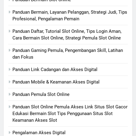
Panduan Bermain, Layanan Pelanggan, Strategi Judi, Tips
Profesional, Pengalaman Pemain
Panduan Daftar, Tutorial Slot Online, Tips Login Aman,
Cara Bermain Slot Online, Strategi Pemula Slot Online
Panduan Gaming Pemula, Pengembangan Skill, Latihan
dan Fokus
Panduan Link Cadangan dan Akses Digital
Panduan Mobile & Keamanan Akses Digital
Panduan Pemula Slot Online
Panduan Slot Online Pemula Akses Link Situs Slot Gacor
Edukasi Bermain Slot Tips Penggunaan Situs Slot
Keamanan Akses Slot
Pengalaman Akses Digital