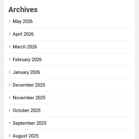
Archives
May 2026
April 2026
March 2026
February 2026
January 2026
December 2025
November 2025
October 2025
September 2025
August 2025