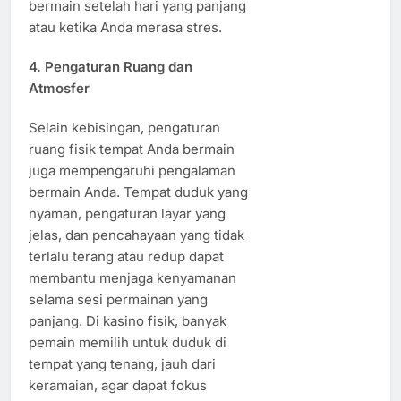
bermain setelah hari yang panjang
atau ketika Anda merasa stres.
4.
Pengaturan Ruang dan
Atmosfer
Selain kebisingan, pengaturan
ruang fisik tempat Anda bermain
juga mempengaruhi pengalaman
bermain Anda. Tempat duduk yang
nyaman, pengaturan layar yang
jelas, dan pencahayaan yang tidak
terlalu terang atau redup dapat
membantu menjaga kenyamanan
selama sesi permainan yang
panjang. Di kasino fisik, banyak
pemain memilih untuk duduk di
tempat yang tenang, jauh dari
keramaian, agar dapat fokus