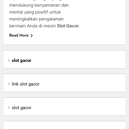
mendukung kenyamanan dan
mental yang positif untuk
meningkatkan pengalaman
bermain Anda di mesin
Slot Gacor
.
Read More
slot gacor
link slot gacor
slot gacor