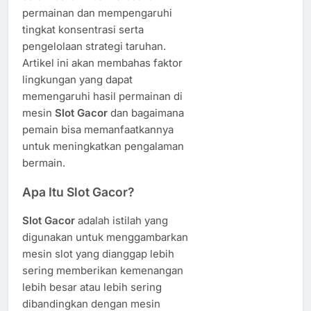
permainan dan mempengaruhi
tingkat konsentrasi serta
pengelolaan strategi taruhan.
Artikel ini akan membahas faktor
lingkungan yang dapat
memengaruhi hasil permainan di
mesin
Slot Gacor
dan bagaimana
pemain bisa memanfaatkannya
untuk meningkatkan pengalaman
bermain.
Apa Itu Slot Gacor?
Slot Gacor
adalah istilah yang
digunakan untuk menggambarkan
mesin slot yang dianggap lebih
sering memberikan kemenangan
lebih besar atau lebih sering
dibandingkan dengan mesin