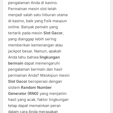
pengalaman Anda di kasino.
Permainan mesin slot telah
menjadi salah satu hiburan utama
di kasino, baik yang fisik maupun
online. Banyak pemain yang
tertarik pada mesin
Slot Gacor
,
yang dianggap lebih sering
memberikan kemenangan atau
jackpot besar. Namun, apakah
Anda tahu bahwa
lingkungan
bermain
dapat memengaruhi
pengalaman bermain dan hasil
permainan Anda? Meskipun mesin
Slot Gacor
beroperasi dengan
sistem
Random Number
Generator (RNG)
yang menjamin
hasil yang acak, faktor lingkungan
tetap dapat memainkan peran
dalam cara Anda merasakan