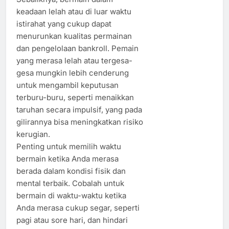
keadaan lelah atau di luar waktu
istirahat yang cukup dapat
menurunkan kualitas permainan
dan pengelolaan bankroll. Pemain
yang merasa lelah atau tergesa-
gesa mungkin lebih cenderung
untuk mengambil keputusan
terburu-buru, seperti menaikkan
taruhan secara impulsif, yang pada
gilirannya bisa meningkatkan risiko
kerugian.
Penting untuk memilih waktu
bermain ketika Anda merasa
berada dalam kondisi fisik dan
mental terbaik. Cobalah untuk
bermain di waktu-waktu ketika
Anda merasa cukup segar, seperti
pagi atau sore hari, dan hindari