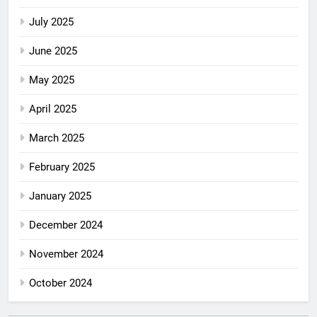
July 2025
June 2025
May 2025
April 2025
March 2025
February 2025
January 2025
December 2024
November 2024
October 2024