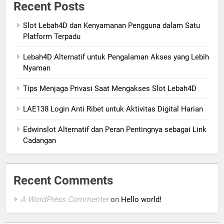
Recent Posts
Slot Lebah4D dan Kenyamanan Pengguna dalam Satu
Platform Terpadu
Lebah4D Alternatif untuk Pengalaman Akses yang Lebih
Nyaman
Tips Menjaga Privasi Saat Mengakses Slot Lebah4D
LAE138 Login Anti Ribet untuk Aktivitas Digital Harian
Edwinslot Alternatif dan Peran Pentingnya sebagai Link
Cadangan
Recent Comments
A WordPress Commenter
on
Hello world!