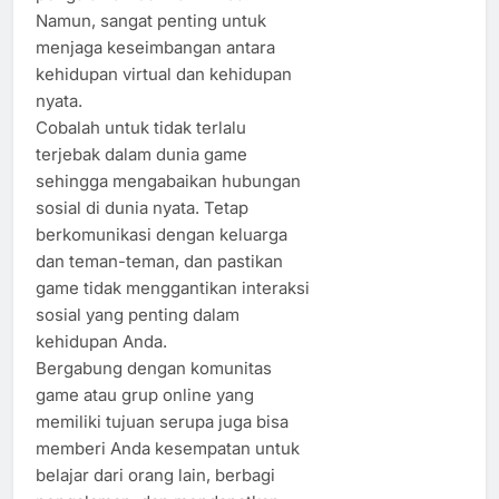
Namun, sangat penting untuk
menjaga keseimbangan antara
kehidupan virtual dan kehidupan
nyata.
Cobalah untuk tidak terlalu
terjebak dalam dunia game
sehingga mengabaikan hubungan
sosial di dunia nyata. Tetap
berkomunikasi dengan keluarga
dan teman-teman, dan pastikan
game tidak menggantikan interaksi
sosial yang penting dalam
kehidupan Anda.
Bergabung dengan komunitas
game atau grup online yang
memiliki tujuan serupa juga bisa
memberi Anda kesempatan untuk
belajar dari orang lain, berbagi