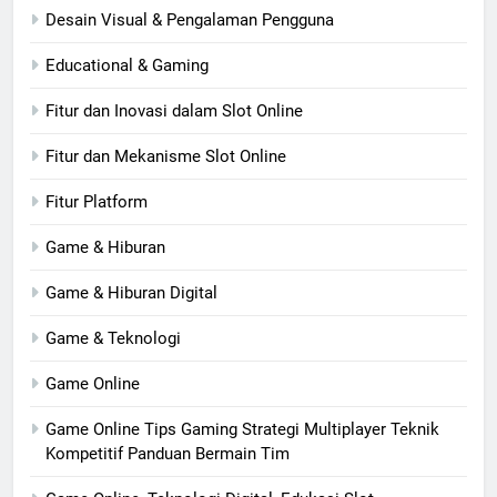
Desain Visual & Pengalaman Pengguna
Educational & Gaming
Fitur dan Inovasi dalam Slot Online
Fitur dan Mekanisme Slot Online
Fitur Platform
Game & Hiburan
Game & Hiburan Digital
Game & Teknologi
Game Online
Game Online Tips Gaming Strategi Multiplayer Teknik
Kompetitif Panduan Bermain Tim