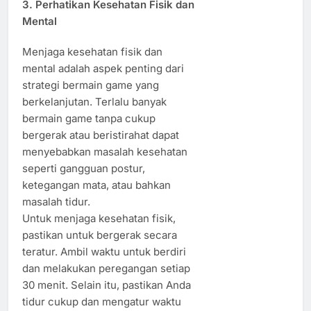
3. Perhatikan Kesehatan Fisik dan
Mental
Menjaga kesehatan fisik dan
mental adalah aspek penting dari
strategi bermain game yang
berkelanjutan. Terlalu banyak
bermain game tanpa cukup
bergerak atau beristirahat dapat
menyebabkan masalah kesehatan
seperti gangguan postur,
ketegangan mata, atau bahkan
masalah tidur.
Untuk menjaga kesehatan fisik,
pastikan untuk bergerak secara
teratur. Ambil waktu untuk berdiri
dan melakukan peregangan setiap
30 menit. Selain itu, pastikan Anda
tidur cukup dan mengatur waktu