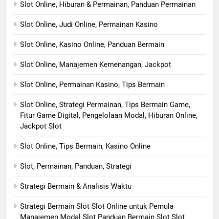
Slot Online, Hiburan & Permainan, Panduan Permainan
Slot Online, Judi Online, Permainan Kasino
Slot Online, Kasino Online, Panduan Bermain
Slot Online, Manajemen Kemenangan, Jackpot
Slot Online, Permainan Kasino, Tips Bermain
Slot Online, Strategi Permainan, Tips Bermain Game,
Fitur Game Digital, Pengelolaan Modal, Hiburan Online,
Jackpot Slot
Slot Online, Tips Bermain, Kasino Online
Slot, Permainan, Panduan, Strategi
Strategi Bermain & Analisis Waktu
Strategi Bermain Slot Slot Online untuk Pemula
Manajemen Modal Slot Panduan Bermain Slot Slot