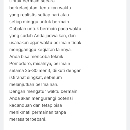
Untuk bermain secara
berkelanjutan, tentukan waktu
yang realistis setiap hari atau
setiap minggu untuk bermain.
Cobalah untuk bermain pada waktu
yang sudah Anda jadwalkan, dan
usahakan agar waktu bermain tidak
mengganggu kegiatan lainnya.
Anda bisa mencoba teknik
Pomodoro, misalnya, bermain
selama 25-30 menit, diikuti dengan
istirahat singkat, sebelum
melanjutkan permainan.
Dengan mengatur waktu bermain,
Anda akan mengurangi potensi
kecanduan dan tetap bisa
menikmati permainan tanpa
merasa terbebani.