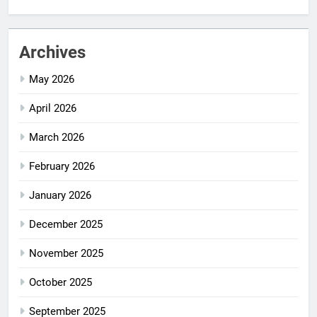
Archives
May 2026
April 2026
March 2026
February 2026
January 2026
December 2025
November 2025
October 2025
September 2025