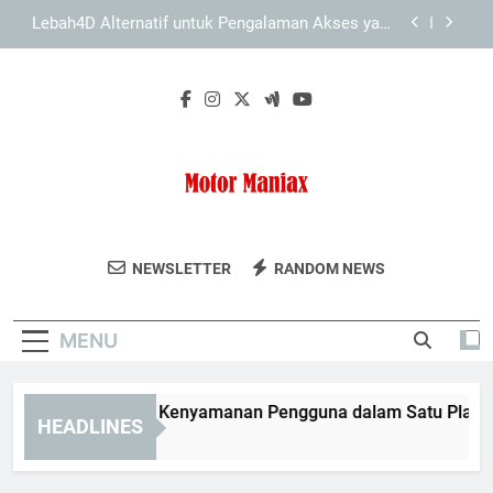
Skip
Tips Menjaga Privasi Saat Mengakses Slot
to
Lebah4D
content
LAE138 Login Anti Ribet untuk Aktivitas Digital
Harian
Slot Lebah4D dan Kenyamanan Pengguna dalam
Satu Platform Terpadu
Lebah4D Alternatif untuk Pengalaman Akses yang
Lebih Nyaman
Tips Menjaga Privasi Saat Mengakses Slot
Lebah4D
Motor Maniax
Bergabunglah Dengan Komunitas Pecinta
LAE138 Login Anti Ribet untuk Aktivitas Digital
NEWSLETTER
RANDOM NEWS
Harian
Motor Di Motor Maniax.
MENU
lot Lebah4D dan Kenyamanan Pengguna dalam Satu Platform 
HEADLINES
Months Ago