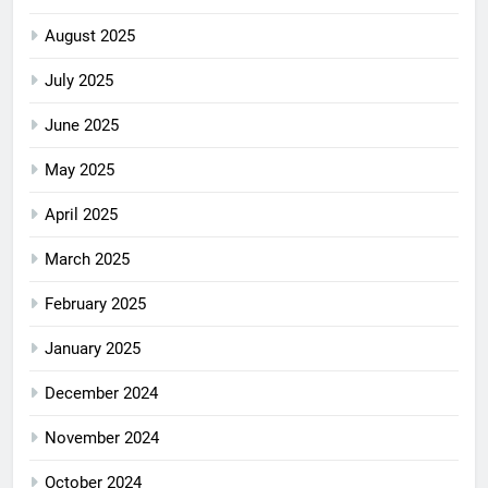
August 2025
July 2025
June 2025
May 2025
April 2025
March 2025
February 2025
January 2025
December 2024
November 2024
October 2024