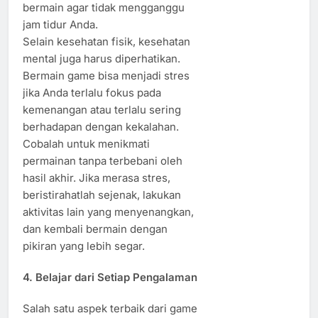
bermain agar tidak mengganggu
jam tidur Anda.
Selain kesehatan fisik, kesehatan
mental juga harus diperhatikan.
Bermain game bisa menjadi stres
jika Anda terlalu fokus pada
kemenangan atau terlalu sering
berhadapan dengan kekalahan.
Cobalah untuk menikmati
permainan tanpa terbebani oleh
hasil akhir. Jika merasa stres,
beristirahatlah sejenak, lakukan
aktivitas lain yang menyenangkan,
dan kembali bermain dengan
pikiran yang lebih segar.
4. Belajar dari Setiap Pengalaman
Salah satu aspek terbaik dari game