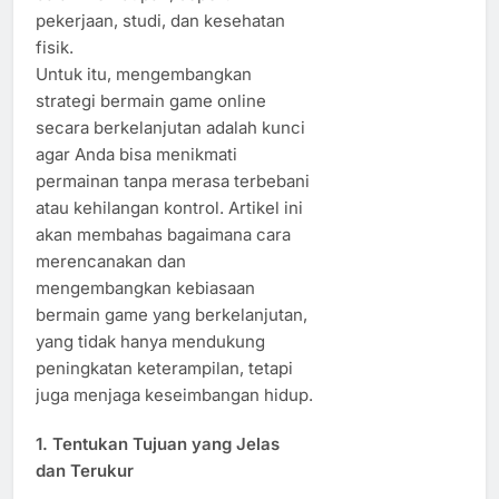
pekerjaan, studi, dan kesehatan
fisik.
Untuk itu, mengembangkan
strategi bermain game online
secara berkelanjutan adalah kunci
agar Anda bisa menikmati
permainan tanpa merasa terbebani
atau kehilangan kontrol. Artikel ini
akan membahas bagaimana cara
merencanakan dan
mengembangkan kebiasaan
bermain game yang berkelanjutan,
yang tidak hanya mendukung
peningkatan keterampilan, tetapi
juga menjaga keseimbangan hidup.
1. Tentukan Tujuan yang Jelas
dan Terukur