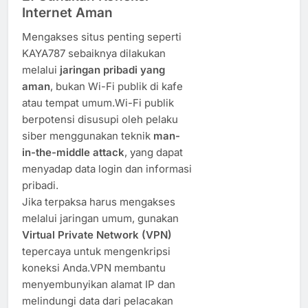
Internet Aman
Mengakses situs penting seperti
KAYA787 sebaiknya dilakukan
melalui
jaringan pribadi yang
aman
, bukan Wi-Fi publik di kafe
atau tempat umum.Wi-Fi publik
berpotensi disusupi oleh pelaku
siber menggunakan teknik
man-
in-the-middle attack
, yang dapat
menyadap data login dan informasi
pribadi.
Jika terpaksa harus mengakses
melalui jaringan umum, gunakan
Virtual Private Network (VPN)
tepercaya untuk mengenkripsi
koneksi Anda.VPN membantu
menyembunyikan alamat IP dan
melindungi data dari pelacakan