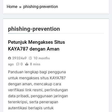
Home
phishing-prevention
phishing-prevention
Petunjuk Mengakses Situs
KAYA787 dengan Aman
29324a9
10 months
ago
0
8 mins
Panduan lengkap bagi pengguna
untuk mengakses situs KAYA787
dengan aman, mencakup cara
verifikasi link resmi, perlindungan
data pribadi, penggunaan jaringan
terenkripsi, serta penerapan
autentikasi berlapis untuk