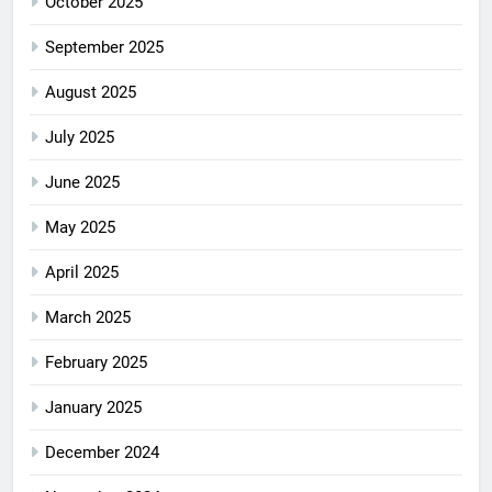
October 2025
September 2025
August 2025
July 2025
June 2025
May 2025
April 2025
March 2025
February 2025
January 2025
December 2024