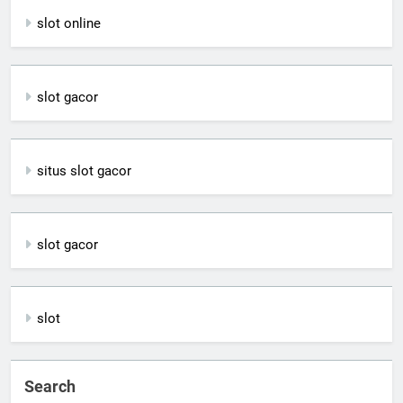
slot online
slot gacor
situs slot gacor
slot gacor
slot
Search