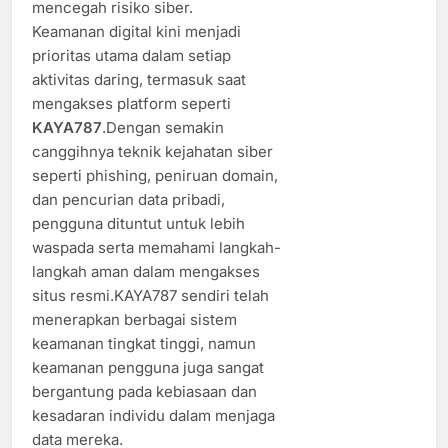
mencegah risiko siber.
Keamanan digital kini menjadi
prioritas utama dalam setiap
aktivitas daring, termasuk saat
mengakses platform seperti
KAYA787
.Dengan semakin
canggihnya teknik kejahatan siber
seperti phishing, peniruan domain,
dan pencurian data pribadi,
pengguna dituntut untuk lebih
waspada serta memahami langkah-
langkah aman dalam mengakses
situs resmi.KAYA787 sendiri telah
menerapkan berbagai sistem
keamanan tingkat tinggi, namun
keamanan pengguna juga sangat
bergantung pada kebiasaan dan
kesadaran individu dalam menjaga
data mereka.