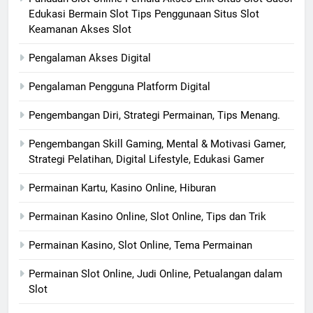
Edukasi Bermain Slot Tips Penggunaan Situs Slot
Keamanan Akses Slot
Pengalaman Akses Digital
Pengalaman Pengguna Platform Digital
Pengembangan Diri, Strategi Permainan, Tips Menang.
Pengembangan Skill Gaming, Mental & Motivasi Gamer,
Strategi Pelatihan, Digital Lifestyle, Edukasi Gamer
Permainan Kartu, Kasino Online, Hiburan
Permainan Kasino Online, Slot Online, Tips dan Trik
Permainan Kasino, Slot Online, Tema Permainan
Permainan Slot Online, Judi Online, Petualangan dalam
Slot