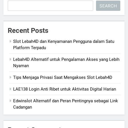
SEARCH
Recent Posts
Slot Lebah4D dan Kenyamanan Pengguna dalam Satu
Platform Terpadu
Lebah4D Alternatif untuk Pengalaman Akses yang Lebih
Nyaman
Tips Menjaga Privasi Saat Mengakses Slot Lebah4D
LAE138 Login Anti Ribet untuk Aktivitas Digital Harian
Edwinslot Alternatif dan Peran Pentingnya sebagai Link
Cadangan