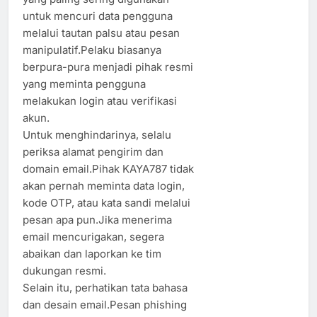
untuk mencuri data pengguna
melalui tautan palsu atau pesan
manipulatif.Pelaku biasanya
berpura-pura menjadi pihak resmi
yang meminta pengguna
melakukan login atau verifikasi
akun.
Untuk menghindarinya, selalu
periksa alamat pengirim dan
domain email.Pihak KAYA787 tidak
akan pernah meminta data login,
kode OTP, atau kata sandi melalui
pesan apa pun.Jika menerima
email mencurigakan, segera
abaikan dan laporkan ke tim
dukungan resmi.
Selain itu, perhatikan tata bahasa
dan desain email.Pesan phishing