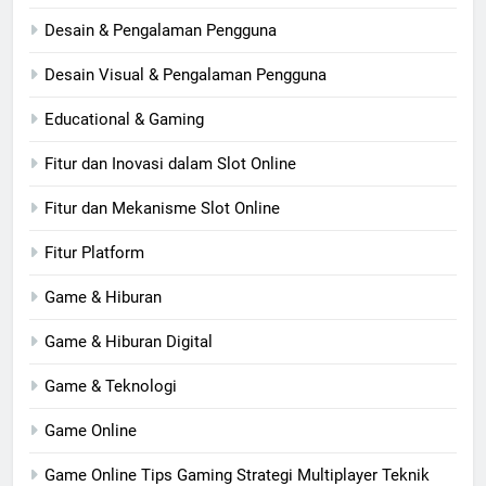
Desain & Pengalaman Pengguna
Desain Visual & Pengalaman Pengguna
Educational & Gaming
Fitur dan Inovasi dalam Slot Online
Fitur dan Mekanisme Slot Online
Fitur Platform
Game & Hiburan
Game & Hiburan Digital
Game & Teknologi
Game Online
Game Online Tips Gaming Strategi Multiplayer Teknik