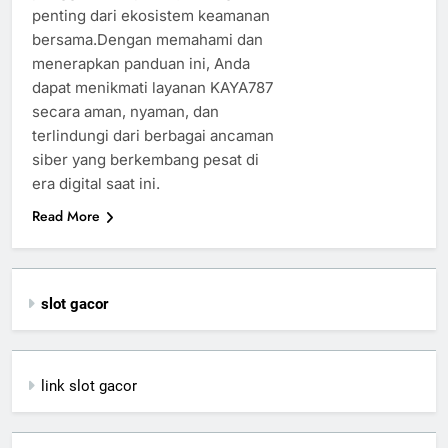
penting dari ekosistem keamanan
bersama.Dengan memahami dan
menerapkan panduan ini, Anda
dapat menikmati layanan KAYA787
secara aman, nyaman, dan
terlindungi dari berbagai ancaman
siber yang berkembang pesat di
era digital saat ini.
Read More
slot gacor
link slot gacor