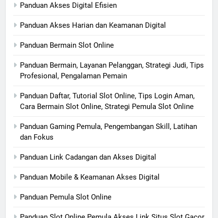
Panduan Akses Digital Efisien
Panduan Akses Harian dan Keamanan Digital
Panduan Bermain Slot Online
Panduan Bermain, Layanan Pelanggan, Strategi Judi, Tips
Profesional, Pengalaman Pemain
Panduan Daftar, Tutorial Slot Online, Tips Login Aman,
Cara Bermain Slot Online, Strategi Pemula Slot Online
Panduan Gaming Pemula, Pengembangan Skill, Latihan
dan Fokus
Panduan Link Cadangan dan Akses Digital
Panduan Mobile & Keamanan Akses Digital
Panduan Pemula Slot Online
Panduan Slot Online Pemula Akses Link Situs Slot Gacor