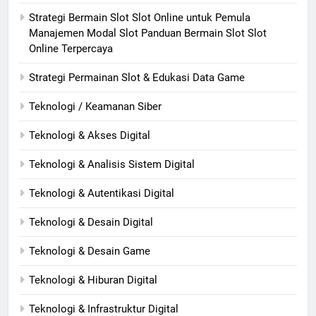
Strategi Bermain Slot Slot Online untuk Pemula
Manajemen Modal Slot Panduan Bermain Slot Slot
Online Terpercaya
Strategi Permainan Slot & Edukasi Data Game
Teknologi / Keamanan Siber
Teknologi & Akses Digital
Teknologi & Analisis Sistem Digital
Teknologi & Autentikasi Digital
Teknologi & Desain Digital
Teknologi & Desain Game
Teknologi & Hiburan Digital
Teknologi & Infrastruktur Digital