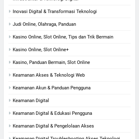
Inovasi Digital & Transformasi Teknologi
Judi Online, Olahraga, Panduan
Kasino Online, Slot Online, Tips dan Trik Bermain
Kasino Online, Slot Online+
Kasino, Panduan Bermain, Slot Online
Keamanan Akses & Teknologi Web
Keamanan Akun & Panduan Pengguna
Keamanan Digital
Keamanan Digital & Edukasi Pengguna
Keamanan Digital & Pengelolaan Akses
Keamanan Digital Troubleshooting Akses Teknologi