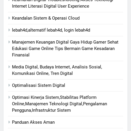
Internet Literasi Digital User Experience
Keandalan Sistem & Operasi Cloud
lebah4d,alternatif lebah4d, login lebah4d
Manajemen Keuangan Digital Gaya Hidup Gamer Sehat
Edukasi Game Online Tips Bermain Game Kesadaran
Finansial
Media Digital, Budaya Internet, Analisis Sosial,
Komunikasi Online, Tren Digital
Optimalisasi Sistem Digital
Optimasi Kinerja Sistem,Stabilitas Platform
Online,Manajemen Teknologi Digital,Pengalaman
Pengguna,Infrastruktur Sistem
Panduan Akses Aman