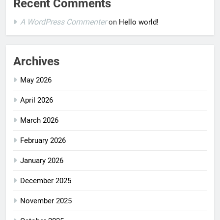
Recent Comments
A WordPress Commenter
on
Hello world!
Archives
May 2026
April 2026
March 2026
February 2026
January 2026
December 2025
November 2025