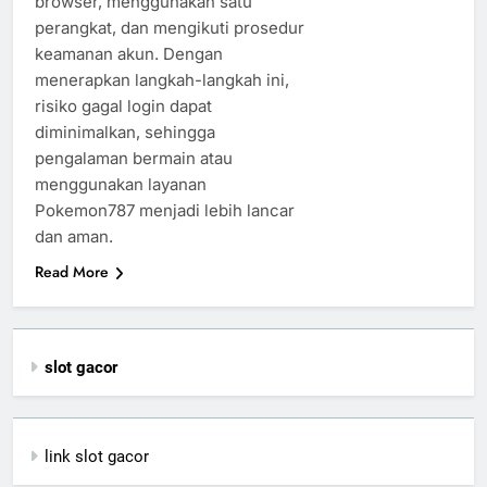
browser, menggunakan satu
perangkat, dan mengikuti prosedur
keamanan akun. Dengan
menerapkan langkah-langkah ini,
risiko gagal login dapat
diminimalkan, sehingga
pengalaman bermain atau
menggunakan layanan
Pokemon787 menjadi lebih lancar
dan aman.
Read More
slot gacor
link slot gacor