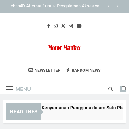
Skip
Tips Menjaga Privasi Saat Mengakses Slot
to
Lebah4D
content
LAE138 Login Anti Ribet untuk Aktivitas Digital
Harian
Slot Lebah4D dan Kenyamanan Pengguna dalam
Satu Platform Terpadu
Lebah4D Alternatif untuk Pengalaman Akses yang
Lebih Nyaman
Tips Menjaga Privasi Saat Mengakses Slot
Lebah4D
Motor Maniax
Bergabunglah Dengan Komunitas Pecinta
LAE138 Login Anti Ribet untuk Aktivitas Digital
NEWSLETTER
RANDOM NEWS
Harian
Motor Di Motor Maniax.
MENU
lot Lebah4D dan Kenyamanan Pengguna dalam Satu Platform
HEADLINES
Months Ago