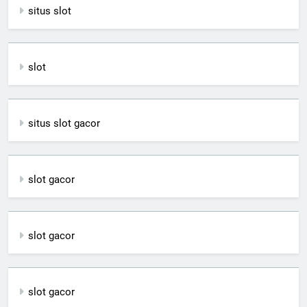
situs slot
slot
situs slot gacor
slot gacor
slot gacor
slot gacor