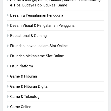
& Tips, Budaya Pop, Edukasi Game
Desain & Pengalaman Pengguna
Desain Visual & Pengalaman Pengguna
Educational & Gaming
Fitur dan Inovasi dalam Slot Online
Fitur dan Mekanisme Slot Online
Fitur Platform
Game & Hiburan
Game & Hiburan Digital
Game & Teknologi
Game Online