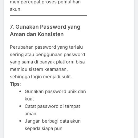
mempercepat proses pemulihan
akun.
7. Gunakan Password yang
Aman dan Konsisten
Perubahan password yang terlalu
sering atau penggunaan password
yang sama di banyak platform bisa
memicu sistem keamanan,
sehingga login menjadi sulit.
Tips:
Gunakan password unik dan
kuat
Catat password di tempat
aman
Jangan berbagi data akun
kepada siapa pun