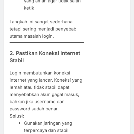
yang aman agar tidak salah
ketik
Langkah ini sangat sederhana
tetapi sering menjadi penyebab
utama masalah login.
2. Pastikan Koneksi Internet
Stabil
Login membutuhkan koneksi
internet yang lancar. Koneksi yang
lemah atau tidak stabil dapat
menyebabkan akun gagal masuk,
bahkan jika username dan
password sudah benar.
Solusi:
Gunakan jaringan yang
terpercaya dan stabil