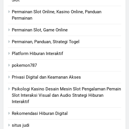
Slot
Permainan Slot Online, Kasino Online, Panduan
Permainan
Permainan Slot, Game Online
Permainan, Panduan, Strategi Togel
Platform Hiburan Interaktif
pokemon787
Privasi Digital dan Keamanan Akses
Psikologi Kasino Desain Mesin Slot Pengalaman Pemain
Slot Interaksi Visual dan Audio Strategi Hiburan
Interaktif
Rekomendasi Hiburan Digital
situs judi