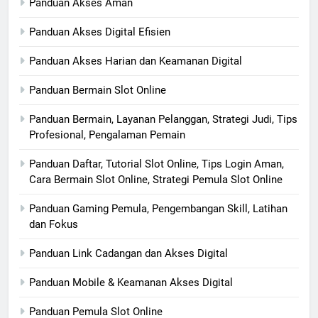
Panduan Akses Aman
Panduan Akses Digital Efisien
Panduan Akses Harian dan Keamanan Digital
Panduan Bermain Slot Online
Panduan Bermain, Layanan Pelanggan, Strategi Judi, Tips
Profesional, Pengalaman Pemain
Panduan Daftar, Tutorial Slot Online, Tips Login Aman,
Cara Bermain Slot Online, Strategi Pemula Slot Online
Panduan Gaming Pemula, Pengembangan Skill, Latihan
dan Fokus
Panduan Link Cadangan dan Akses Digital
Panduan Mobile & Keamanan Akses Digital
Panduan Pemula Slot Online