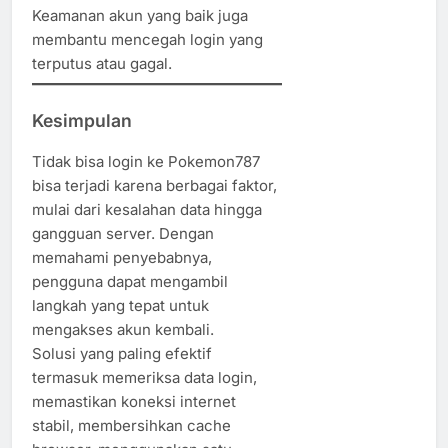
Keamanan akun yang baik juga
membantu mencegah login yang
terputus atau gagal.
Kesimpulan
Tidak bisa login ke Pokemon787
bisa terjadi karena berbagai faktor,
mulai dari kesalahan data hingga
gangguan server. Dengan
memahami penyebabnya,
pengguna dapat mengambil
langkah yang tepat untuk
mengakses akun kembali.
Solusi yang paling efektif
termasuk memeriksa data login,
memastikan koneksi internet
stabil, membersihkan cache