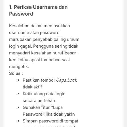
1. Periksa Username dan
Password
Kesalahan dalam memasukkan
username atau password
merupakan penyebab paling umum
login gagal. Pengguna sering tidak
menyadari kesalahan huruf besar-
kecil atau spasi tambahan saat
mengetik.
Solusi:
Pastikan tombol
Caps Lock
tidak aktif
Ketik ulang data login
secara perlahan
Gunakan fitur “Lupa
Password” jika tidak yakin
Simpan password di tempat