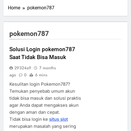
Home
pokemon787
pokemon787
Solusi Login pokemon787
Saat Tidak Bisa Masuk
29324a9
7 months
ago
0
6 mins
Kesulitan login Pokemon787?
Temukan penyebab umum akun
tidak bisa masuk dan solusi praktis
agar Anda dapat mengakses akun
dengan aman dan cepat.
Tidak bisa login ke
situs slot
merupakan masalah yang sering