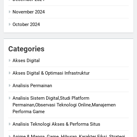
November 2024
October 2024
Categories
Akses Digital
Akses Digital & Optimasi Infrastruktur
Analisis Permainan
Analisis Sistem Digital,Studi Platform
Permainan,Observasi Teknologi Online,Manajemen
Performa Game
Analisis Teknologi Akses & Performa Situs
Anime & Manga, Game, Hiburan, Karakter Fiksi, Strategi