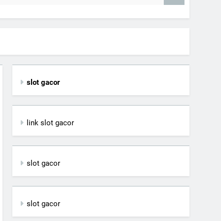
slot gacor
link slot gacor
slot gacor
slot gacor