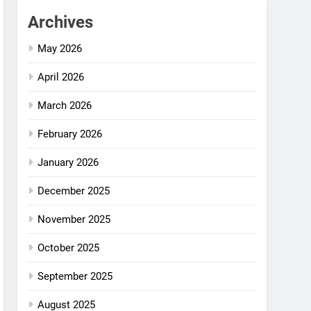
Archives
May 2026
April 2026
March 2026
February 2026
January 2026
December 2025
November 2025
October 2025
September 2025
August 2025