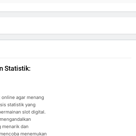
 Statistik:
 online agar menang
is statistik yang
rmainan slot digital.
g mengandalkan
g menarik dan
is mencoba menemukan