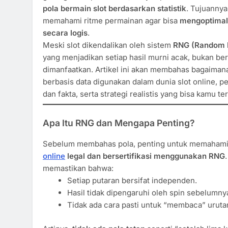
pola bermain slot berdasarkan statistik
. Tujuannya
memahami ritme permainan agar bisa
mengoptimal
secara logis
.
Meski slot dikendalikan oleh sistem
RNG (Random 
yang menjadikan setiap hasil murni acak, bukan berar
dimanfaatkan. Artikel ini akan membahas bagaiman
berbasis data digunakan dalam dunia slot online, p
dan fakta, serta strategi realistis yang bisa kamu te
Apa Itu RNG dan Mengapa Penting?
Sebelum membahas pola, penting untuk memaham
online
legal dan bersertifikasi menggunakan RNG
memastikan bahwa:
Setiap putaran bersifat independen.
Hasil tidak dipengaruhi oleh spin sebelumny
Tidak ada cara pasti untuk “membaca” urutan