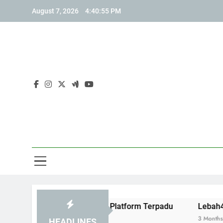
Skip
August 7, 2026
4:40:56 PM
to
content
Mot
Bergabung
gguna dalam Satu Platform Terpadu
Lebah4D Alternati
3 Months Ago
HEADLINES