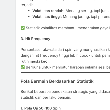
terjadi:
Volatilitas rendah:
Menang sering, tapi jumla
Volatilitas tinggi:
Menang jarang, tapi potens
Statistik volatilitas membantu menentukan gaya 
3.
Hit Frequency
Persentase rata-rata dari spin yang menghasilkan 
dengan hit frequency tinggi lebih cocok untuk pema
rutin meski kecil.
Berguna untuk mengatur harapan selama sesi b
Pola Bermain Berdasarkan Statistik
Berikut beberapa pendekatan strategis yang didasa
statistik dan perilaku pemain:
1.
Pola Uji 50–100 Spin