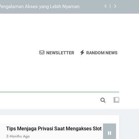
k Pengalaman Akses yang Lebih Nyaman
 Privasi Saat Mengakses Slot Lebah4D
ti Ribet untuk Aktivitas Digital Harian
engguna dalam Satu Platform Terpadu
NEWSLETTER
RANDOM NEWS
k Pengalaman Akses yang Lebih Nyaman
 Privasi Saat Mengakses Slot Lebah4D
ti Ribet untuk Aktivitas Digital Harian
jaga Privasi Saat Mengakses Slot Lebah4D
LAE138 Login
go
3 Months Ago