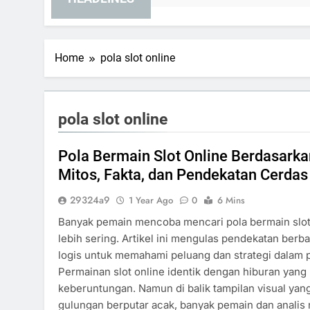
Home
pola slot online
pola slot online
Pola Bermain Slot Online Berdasarkan
Mitos, Fakta, dan Pendekatan Cerdas
29324a9
1 Year Ago
0
6 Mins
Banyak pemain mencoba mencari pola bermain slot
lebih sering. Artikel ini mengulas pendekatan berbas
logis untuk memahami peluang dan strategi dalam pe
Permainan slot online identik dengan hiburan yan
keberuntungan. Namun di balik tampilan visual yan
gulungan berputar acak, banyak pemain dan anal