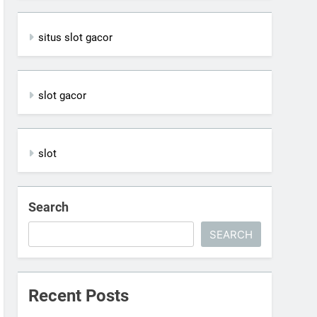
situs slot gacor
slot gacor
slot
Search
SEARCH
Recent Posts