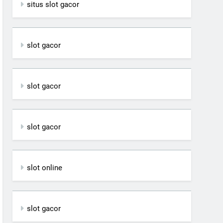
situs slot gacor
slot gacor
slot gacor
slot gacor
slot online
slot gacor