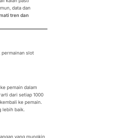
li kalah pasti
amun, data dan
ati tren dan
k permainan slot
i ke pemain dalam
rti dari setiap 1000
 kembali ke pemain.
 lebih baik.
nangan yang mungkin