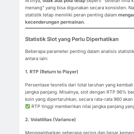
Artinya,
tidak ada pola tetap
seperti “setelah lima ka
menang” yang bisa digunakan secara konsisten. N
statistik tetap memiliki peran penting dalam
mengam
kecenderungan permainan
.
Statistik Slot yang Perlu Diperhatikan
Beberapa parameter penting dalam analisis statisti
antara lain:
1.
RTP (Return to Player)
Persentase teoretis dari total taruhan yang kembal
jangka panjang. Misalnya, slot dengan RTP 96% bera
koin yang dipertaruhkan, secara rata-rata 960 akan
RTP tinggi memberikan nilai jangka panjang yang
2.
Volatilitas (Variance)
Menggambarkan seberapa sering dan besar keme