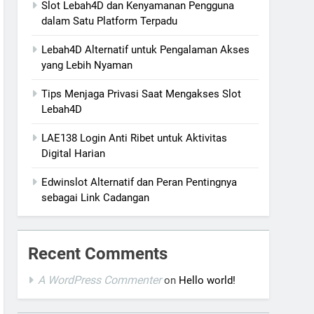
Slot Lebah4D dan Kenyamanan Pengguna
dalam Satu Platform Terpadu
Lebah4D Alternatif untuk Pengalaman Akses
yang Lebih Nyaman
Tips Menjaga Privasi Saat Mengakses Slot
Lebah4D
LAE138 Login Anti Ribet untuk Aktivitas
Digital Harian
Edwinslot Alternatif dan Peran Pentingnya
sebagai Link Cadangan
Recent Comments
A WordPress Commenter
on
Hello world!