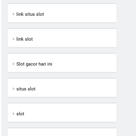
link situs slot
link slot
Slot gacor hari ini
situs slot
slot