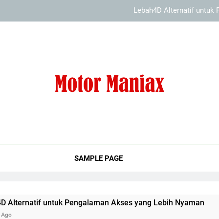
Lebah4D Alternatif untu
Tips Menjaga
LAE138 Login An
Slot Lebah4D dan Kenyamanan P
Lebah4D Alternatif untu
Tips Menjaga
or Maniax
lah Dengan Komunitas Pecinta Motor Di Motor Maniax.
LAE138 Login An
SAMPLE PAGE
f untuk Pengalaman Akses yang Lebih Nyaman
Tips Men
3 Months A