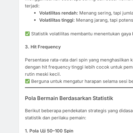
terjadi:
Volatilitas rendah:
Menang sering, tapi jumla
Volatilitas tinggi:
Menang jarang, tapi potens
Statistik volatilitas membantu menentukan gaya 
3.
Hit Frequency
Persentase rata-rata dari spin yang menghasilkan 
dengan hit frequency tinggi lebih cocok untuk pema
rutin meski kecil.
Berguna untuk mengatur harapan selama sesi b
Pola Bermain Berdasarkan Statistik
Berikut beberapa pendekatan strategis yang didasa
statistik dan perilaku pemain:
1.
Pola Uji 50–100 Spin