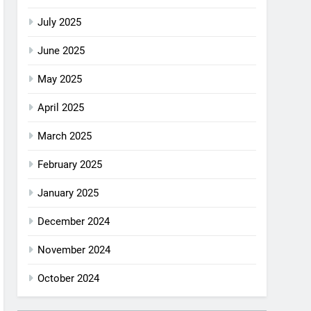
July 2025
June 2025
May 2025
April 2025
March 2025
February 2025
January 2025
December 2024
November 2024
October 2024