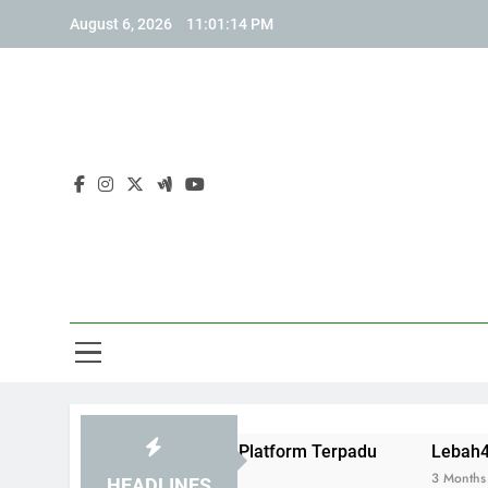
Skip
August 6, 2026
11:01:15 PM
to
content
Mot
Bergabung
gguna dalam Satu Platform Terpadu
Lebah4D Alternati
3 Months Ago
HEADLINES