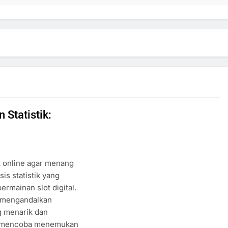
 Statistik:
 online agar menang
is statistik yang
rmainan slot digital.
g mengandalkan
g menarik dan
is mencoba menemukan