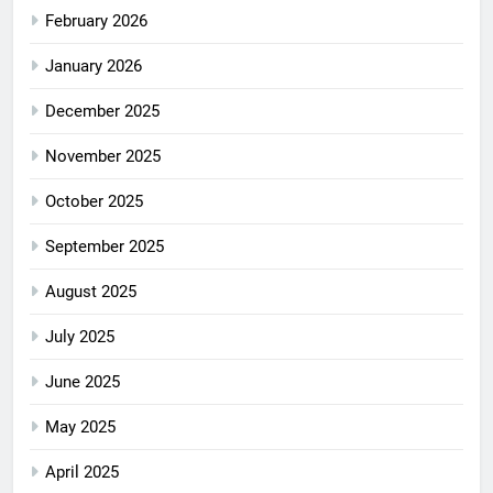
February 2026
January 2026
December 2025
November 2025
October 2025
September 2025
August 2025
July 2025
June 2025
May 2025
April 2025