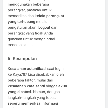
menggunakan beberapa
perangkat, pastikan untuk
memeriksa dan
kelola perangkat
yang terhubung
melalui
pengaturan akun.
Logout
dari
perangkat yang tidak Anda
gunakan untuk menghindari
masalah akses.
5.
Kesimpulan
Kesalahan autentikasi
saat login
ke Kaya787 bisa disebabkan oleh
beberapa faktor, mulai dari
kesalahan kata sandi
hingga
akun
yang dibatasi
. Namun, dengan
langkah-langkah yang tepat,
seperti
memeriksa informasi