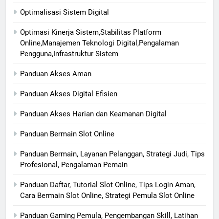
Optimalisasi Sistem Digital
Optimasi Kinerja Sistem,Stabilitas Platform
Online,Manajemen Teknologi Digital,Pengalaman
Pengguna,Infrastruktur Sistem
Panduan Akses Aman
Panduan Akses Digital Efisien
Panduan Akses Harian dan Keamanan Digital
Panduan Bermain Slot Online
Panduan Bermain, Layanan Pelanggan, Strategi Judi, Tips
Profesional, Pengalaman Pemain
Panduan Daftar, Tutorial Slot Online, Tips Login Aman,
Cara Bermain Slot Online, Strategi Pemula Slot Online
Panduan Gaming Pemula, Pengembangan Skill, Latihan