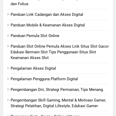
dan Fokus
Panduan Link Cadangan dan Akses Digital
Panduan Mobile & Keamanan Akses Digital
Panduan Pemula Slot Online
Panduan Slot Online Pemula Akses Link Situs Slot Gacor
Edukasi Bermain Slot Tips Penggunaan Situs Slot
Keamanan Akses Slot
Pengalaman Akses Digital
Pengalaman Pengguna Platform Digital
Pengembangan Diri, Strategi Permainan, Tips Menang.
Pengembangan Skill Gaming, Mental & Motivasi Gamer,
Strategi Pelatihan, Digital Lifestyle, Edukasi Gamer