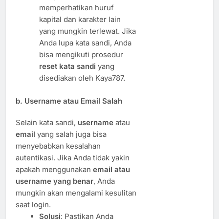
memperhatikan huruf
kapital dan karakter lain
yang mungkin terlewat. Jika
Anda lupa kata sandi, Anda
bisa mengikuti prosedur
reset kata sandi
yang
disediakan oleh Kaya787.
b.
Username atau Email Salah
Selain kata sandi,
username
atau
email
yang salah juga bisa
menyebabkan kesalahan
autentikasi. Jika Anda tidak yakin
apakah menggunakan
email atau
username yang benar
, Anda
mungkin akan mengalami kesulitan
saat login.
Solusi
: Pastikan Anda