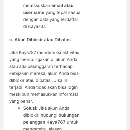
memasukkan
email atau
username
yang tepat sesuai
dengan data yang terdaftar
di Kaya787.
c.
Akun Diblokir atau Dibatasi
Jika Kaya787 mendeteksi aktivitas
yang mencurigakan di akun Anda
atau ada pelanggaran terhadap
kebijakan mereka, akun Anda bisa
diblokir atau dibatasi. Jika ini
terjadi, Anda tidak akan bisa login
meskipun memasukkan informasi
yang benar.
Solusi
: Jika akun Anda
diblokir, hubungi
dukungan
pelanggan Kaya787
untuk
mengetahui alasan