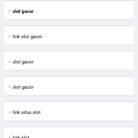
slot gacor
link slot gacor
slot gacor
slot gacor
link situs slot
link slot