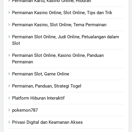
Permainan Kartu, Kasino Online, Hiburan
Permainan Kasino Online, Slot Online, Tips dan Trik
Permainan Kasino, Slot Online, Tema Permainan
Permainan Slot Online, Judi Online, Petualangan dalam
Slot
Permainan Slot Online, Kasino Online, Panduan
Permainan
Permainan Slot, Game Online
Permainan, Panduan, Strategi Togel
Platform Hiburan Interaktif
pokemon787
Privasi Digital dan Keamanan Akses