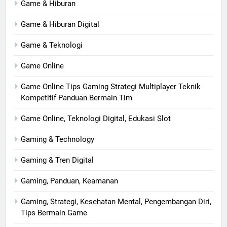
Game & Hiburan
Game & Hiburan Digital
Game & Teknologi
Game Online
Game Online Tips Gaming Strategi Multiplayer Teknik
Kompetitif Panduan Bermain Tim
Game Online, Teknologi Digital, Edukasi Slot
Gaming & Technology
Gaming & Tren Digital
Gaming, Panduan, Keamanan
Gaming, Strategi, Kesehatan Mental, Pengembangan Diri,
Tips Bermain Game