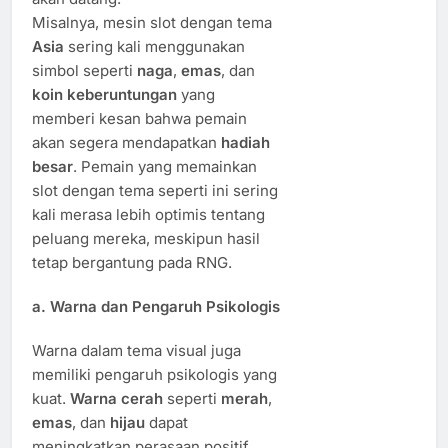
Misalnya, mesin slot dengan tema
Asia
sering kali menggunakan
simbol seperti
naga
,
emas
, dan
koin keberuntungan
yang
memberi kesan bahwa pemain
akan segera mendapatkan
hadiah
besar
. Pemain yang memainkan
slot dengan tema seperti ini sering
kali merasa lebih optimis tentang
peluang mereka, meskipun hasil
tetap bergantung pada RNG.
a.
Warna dan Pengaruh Psikologis
Warna dalam tema visual juga
memiliki pengaruh psikologis yang
kuat.
Warna cerah
seperti
merah
,
emas
, dan
hijau
dapat
meningkatkan perasaan positif,