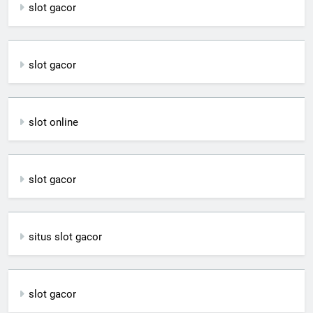
slot gacor
slot gacor
slot online
slot gacor
situs slot gacor
slot gacor