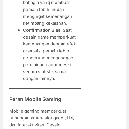
bahagia yang membuat
pemain lebih mudah
mengingat kemenangan
ketimbang kekalahan.
Confirmation Bias
: Saat
desain game memperkuat
kemenangan dengan efek
dramatis, pemain lebih
cenderung menganggap
permainan gacor meski
secara statistik sama
dengan lainnya.
Peran Mobile Gaming
Mobile gaming memperkuat
hubungan antara slot gacor, UX,
dan interaktivitas. Desain