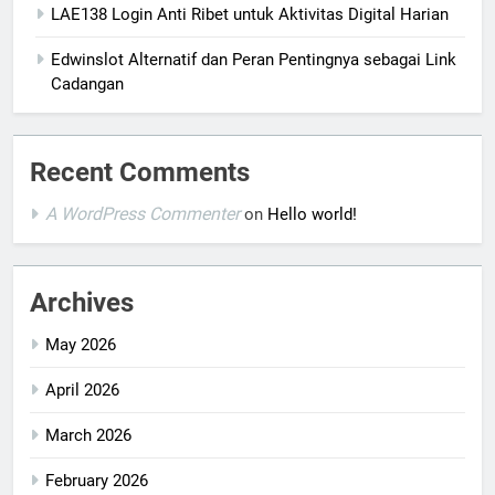
LAE138 Login Anti Ribet untuk Aktivitas Digital Harian
Edwinslot Alternatif dan Peran Pentingnya sebagai Link
Cadangan
Recent Comments
A WordPress Commenter
on
Hello world!
Archives
May 2026
April 2026
March 2026
February 2026