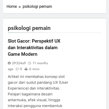
Home
psikologi pemain
psikologi pemain
Slot Gacor: Perspektif UX
dan Interaktivitas dalam
Game Modern
29324a9
11 months
ago
0
6 mins
Artikel ini membahas konsep slot
gacor dari sudut pandang UX (User
Experience) dan interaktivitas.
Pelajari bagaimana desain
antarmuka, efek visual, hingga
interaksi pengguna membentuk