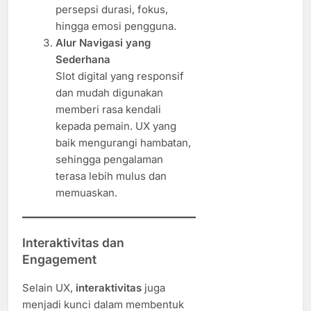
persepsi durasi, fokus,
hingga emosi pengguna.
Alur Navigasi yang
Sederhana
Slot digital yang responsif
dan mudah digunakan
memberi rasa kendali
kepada pemain. UX yang
baik mengurangi hambatan,
sehingga pengalaman
terasa lebih mulus dan
memuaskan.
Interaktivitas dan
Engagement
Selain UX,
interaktivitas
juga
menjadi kunci dalam membentuk