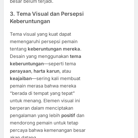
besar belum terjadi.
3. Tema Visual dan Persepsi
Keberuntungan
Tema visual yang kuat dapat
memengaruhi persepsi pemain
tentang
keberuntungan mereka
.
Desain yang menggunakan
tema
keberuntungan
—seperti tema
perayaan
,
harta karun
, atau
keajaiban
—sering kali membuat
pemain merasa bahwa mereka
“berada di tempat yang tepat”
untuk menang. Elemen visual ini
berperan dalam menciptakan
pengalaman yang lebih
positif
dan
mendorong pemain untuk tetap
percaya bahwa kemenangan besar
akan datang.