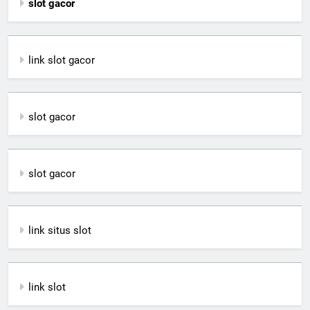
slot gacor
link slot gacor
slot gacor
slot gacor
link situs slot
link slot