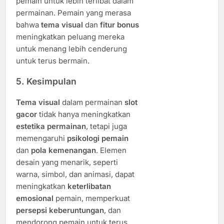
pemain untuk lebih terlibat dalam
permainan. Pemain yang merasa
bahwa
tema visual
dan
fitur bonus
meningkatkan peluang mereka
untuk menang lebih cenderung
untuk terus bermain.
5. Kesimpulan
Tema visual
dalam permainan
slot
gacor
tidak hanya meningkatkan
estetika permainan
, tetapi juga
memengaruhi
psikologi pemain
dan
pola kemenangan
. Elemen
desain yang menarik, seperti
warna, simbol, dan animasi, dapat
meningkatkan
keterlibatan
emosional
pemain, memperkuat
persepsi keberuntungan
, dan
mendorong pemain untuk terus