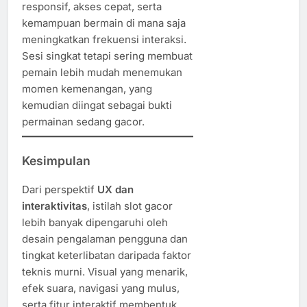
responsif, akses cepat, serta
kemampuan bermain di mana saja
meningkatkan frekuensi interaksi.
Sesi singkat tetapi sering membuat
pemain lebih mudah menemukan
momen kemenangan, yang
kemudian diingat sebagai bukti
permainan sedang gacor.
Kesimpulan
Dari perspektif
UX dan
interaktivitas
, istilah slot gacor
lebih banyak dipengaruhi oleh
desain pengalaman pengguna dan
tingkat keterlibatan daripada faktor
teknis murni. Visual yang menarik,
efek suara, navigasi yang mulus,
serta fitur interaktif membentuk