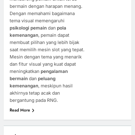
bermain dengan harapan menang.
Dengan memahami bagaimana
tema visual memengaruhi
psikologi pemain
dan
pola
kemenangan
, pemain dapat
membuat pilihan yang lebih bijak
saat memilih mesin slot yang tepat.
Mesin dengan tema yang menarik
dan fitur visual yang kuat dapat
meningkatkan
pengalaman
bermain
dan
peluang
kemenangan
, meskipun hasil
akhirnya tetap acak dan
bergantung pada RNG.
Read More