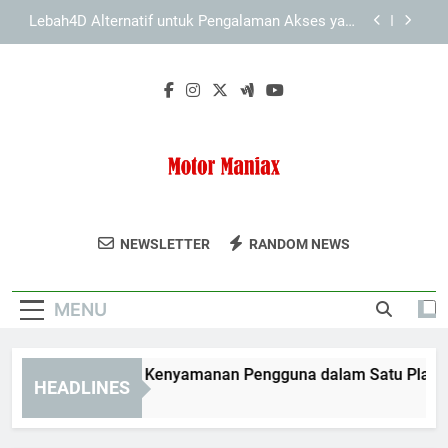
Skip
Tips Menjaga Privasi Saat Mengakses Slot
to
Lebah4D
content
LAE138 Login Anti Ribet untuk Aktivitas Digital
Harian
Slot Lebah4D dan Kenyamanan Pengguna dalam
Satu Platform Terpadu
Lebah4D Alternatif untuk Pengalaman Akses yang
Lebih Nyaman
Tips Menjaga Privasi Saat Mengakses Slot
Lebah4D
Motor Maniax
Bergabunglah Dengan Komunitas Pecinta
LAE138 Login Anti Ribet untuk Aktivitas Digital
NEWSLETTER
RANDOM NEWS
Harian
Motor Di Motor Maniax.
MENU
lot Lebah4D dan Kenyamanan Pengguna dalam Satu Platform 
HEADLINES
Months Ago