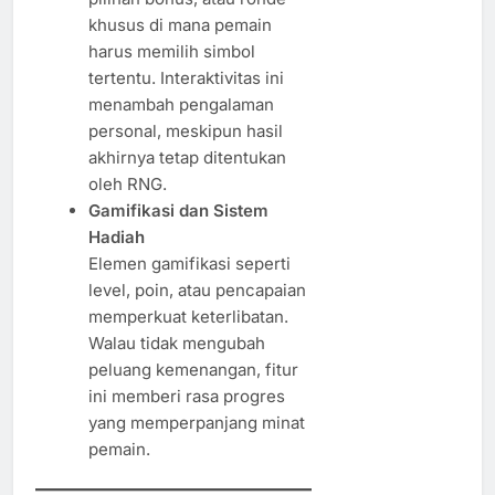
khusus di mana pemain
harus memilih simbol
tertentu. Interaktivitas ini
menambah pengalaman
personal, meskipun hasil
akhirnya tetap ditentukan
oleh RNG.
Gamifikasi dan Sistem
Hadiah
Elemen gamifikasi seperti
level, poin, atau pencapaian
memperkuat keterlibatan.
Walau tidak mengubah
peluang kemenangan, fitur
ini memberi rasa progres
yang memperpanjang minat
pemain.