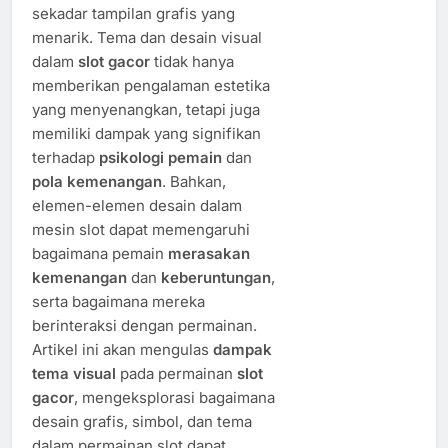
sekadar tampilan grafis yang
menarik. Tema dan desain visual
dalam
slot gacor
tidak hanya
memberikan pengalaman estetika
yang menyenangkan, tetapi juga
memiliki dampak yang signifikan
terhadap
psikologi pemain
dan
pola kemenangan
. Bahkan,
elemen-elemen desain dalam
mesin slot dapat memengaruhi
bagaimana pemain
merasakan
kemenangan
dan
keberuntungan
,
serta bagaimana mereka
berinteraksi dengan permainan.
Artikel ini akan mengulas
dampak
tema visual
pada permainan
slot
gacor
, mengeksplorasi bagaimana
desain grafis, simbol, dan tema
dalam permainan slot dapat