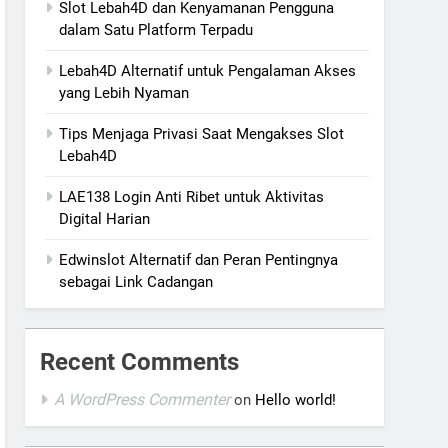
Slot Lebah4D dan Kenyamanan Pengguna
dalam Satu Platform Terpadu
Lebah4D Alternatif untuk Pengalaman Akses
yang Lebih Nyaman
Tips Menjaga Privasi Saat Mengakses Slot
Lebah4D
LAE138 Login Anti Ribet untuk Aktivitas
Digital Harian
Edwinslot Alternatif dan Peran Pentingnya
sebagai Link Cadangan
Recent Comments
A WordPress Commenter
on
Hello world!