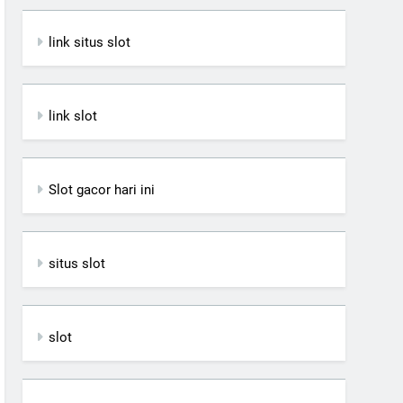
link situs slot
link slot
Slot gacor hari ini
situs slot
slot