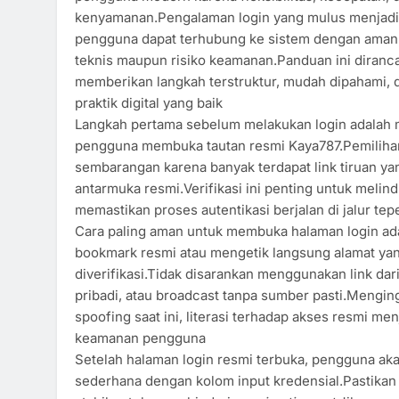
kenyamanan.Pengalaman login yang mulus menjadi 
pengguna dapat terhubung ke sistem dengan aman
teknis maupun risiko keamanan.Panduan ini diranc
memberikan langkah terstruktur, mudah dipahami, 
praktik digital yang baik
Langkah pertama sebelum melakukan login adalah
pengguna membuka tautan resmi Kaya787.Pemilihan 
sembarangan karena banyak terdapat link tiruan ya
antarmuka resmi.Verifikasi ini penting untuk melin
memastikan proses autentikasi berjalan di jalur te
Cara paling aman untuk membuka halaman login ada
bookmark resmi atau mengetik langsung alamat ya
diverifikasi.Tidak disarankan menggunakan link dar
pribadi, atau broadcast tanpa sumber pasti.Mengi
spoofing saat ini, literasi terhadap akses resmi men
keamanan pengguna
Setelah halaman login resmi terbuka, pengguna ak
sederhana dengan kolom input kredensial.Pastikan