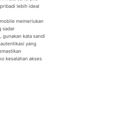
ribadi lebih ideal
t mobile memerlukan
g sadar
t, gunakan kata sandi
 autentikasi yang
emastikan
iko kesalahan akses