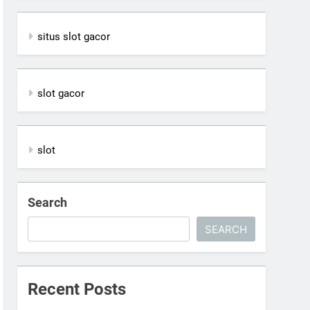
situs slot gacor
slot gacor
slot
Search
SEARCH
Recent Posts