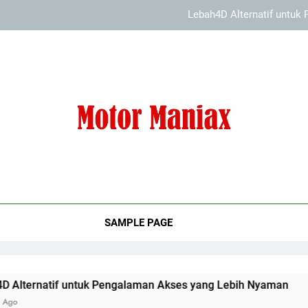
Lebah4D Alternatif untu
Tips Menjaga
LAE138 Login An
Slot Lebah4D dan Kenyamanan P
Lebah4D Alternatif untu
Tips Menjaga
or Maniax
lah Dengan Komunitas Pecinta Motor Di Motor Maniax.
LAE138 Login An
SAMPLE PAGE
f untuk Pengalaman Akses yang Lebih Nyaman
Tips Men
3 Months A