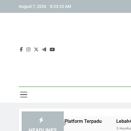
Skip
August 7, 2026
8:23:26 AM
to
content
Mot
Bergabung
gguna dalam Satu Platform Terpadu
Lebah4D Alternati
3 Months Ago
HEADLINES