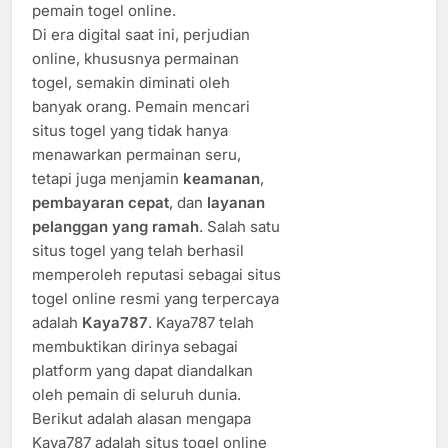
pemain togel online.
Di era digital saat ini, perjudian
online, khususnya permainan
togel, semakin diminati oleh
banyak orang. Pemain mencari
situs togel yang tidak hanya
menawarkan permainan seru,
tetapi juga menjamin
keamanan
,
pembayaran cepat
, dan
layanan
pelanggan yang ramah
. Salah satu
situs togel yang telah berhasil
memperoleh reputasi sebagai situs
togel online resmi yang terpercaya
adalah
Kaya787
. Kaya787 telah
membuktikan dirinya sebagai
platform yang dapat diandalkan
oleh pemain di seluruh dunia.
Berikut adalah alasan mengapa
Kaya787 adalah situs togel online