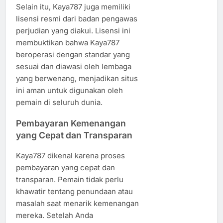
Selain itu, Kaya787 juga memiliki
lisensi resmi dari badan pengawas
perjudian yang diakui. Lisensi ini
membuktikan bahwa Kaya787
beroperasi dengan standar yang
sesuai dan diawasi oleh lembaga
yang berwenang, menjadikan situs
ini aman untuk digunakan oleh
pemain di seluruh dunia.
Pembayaran Kemenangan
yang Cepat dan Transparan
Kaya787 dikenal karena proses
pembayaran yang cepat dan
transparan. Pemain tidak perlu
khawatir tentang penundaan atau
masalah saat menarik kemenangan
mereka. Setelah Anda