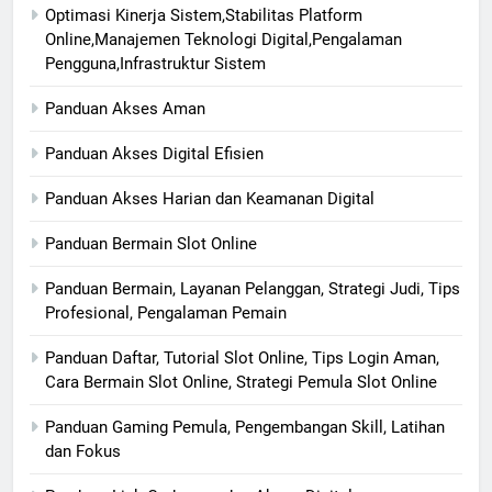
Optimasi Kinerja Sistem,Stabilitas Platform
Online,Manajemen Teknologi Digital,Pengalaman
Pengguna,Infrastruktur Sistem
Panduan Akses Aman
Panduan Akses Digital Efisien
Panduan Akses Harian dan Keamanan Digital
Panduan Bermain Slot Online
Panduan Bermain, Layanan Pelanggan, Strategi Judi, Tips
Profesional, Pengalaman Pemain
Panduan Daftar, Tutorial Slot Online, Tips Login Aman,
Cara Bermain Slot Online, Strategi Pemula Slot Online
Panduan Gaming Pemula, Pengembangan Skill, Latihan
dan Fokus