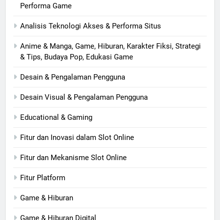
Performa Game
Analisis Teknologi Akses & Performa Situs
Anime & Manga, Game, Hiburan, Karakter Fiksi, Strategi
& Tips, Budaya Pop, Edukasi Game
Desain & Pengalaman Pengguna
Desain Visual & Pengalaman Pengguna
Educational & Gaming
Fitur dan Inovasi dalam Slot Online
Fitur dan Mekanisme Slot Online
Fitur Platform
Game & Hiburan
Game & Hiburan Digital