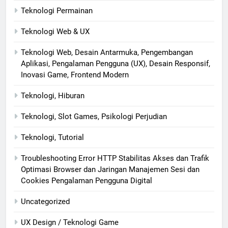
Teknologi Permainan
Teknologi Web & UX
Teknologi Web, Desain Antarmuka, Pengembangan
Aplikasi, Pengalaman Pengguna (UX), Desain Responsif,
Inovasi Game, Frontend Modern
Teknologi, Hiburan
Teknologi, Slot Games, Psikologi Perjudian
Teknologi, Tutorial
Troubleshooting Error HTTP Stabilitas Akses dan Trafik
Optimasi Browser dan Jaringan Manajemen Sesi dan
Cookies Pengalaman Pengguna Digital
Uncategorized
UX Design / Teknologi Game