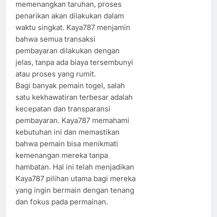
memenangkan taruhan, proses
penarikan akan dilakukan dalam
waktu singkat. Kaya787 menjamin
bahwa semua transaksi
pembayaran dilakukan dengan
jelas, tanpa ada biaya tersembunyi
atau proses yang rumit.
Bagi banyak pemain togel, salah
satu kekhawatiran terbesar adalah
kecepatan dan transparansi
pembayaran. Kaya787 memahami
kebutuhan ini dan memastikan
bahwa pemain bisa menikmati
kemenangan mereka tanpa
hambatan. Hal ini telah menjadikan
Kaya787 pilihan utama bagi mereka
yang ingin bermain dengan tenang
dan fokus pada permainan.