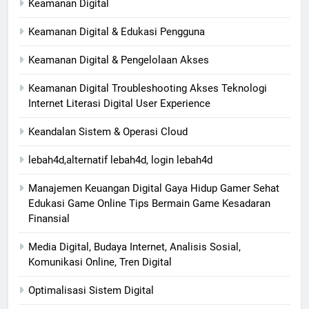
Keamanan Digital
Keamanan Digital & Edukasi Pengguna
Keamanan Digital & Pengelolaan Akses
Keamanan Digital Troubleshooting Akses Teknologi
Internet Literasi Digital User Experience
Keandalan Sistem & Operasi Cloud
lebah4d,alternatif lebah4d, login lebah4d
Manajemen Keuangan Digital Gaya Hidup Gamer Sehat
Edukasi Game Online Tips Bermain Game Kesadaran
Finansial
Media Digital, Budaya Internet, Analisis Sosial,
Komunikasi Online, Tren Digital
Optimalisasi Sistem Digital