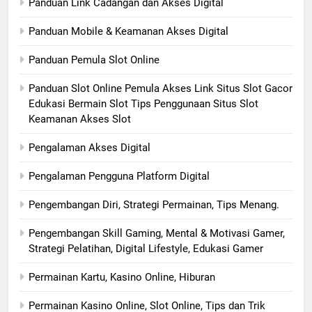
Panduan Link Cadangan dan Akses Digital
Panduan Mobile & Keamanan Akses Digital
Panduan Pemula Slot Online
Panduan Slot Online Pemula Akses Link Situs Slot Gacor
Edukasi Bermain Slot Tips Penggunaan Situs Slot
Keamanan Akses Slot
Pengalaman Akses Digital
Pengalaman Pengguna Platform Digital
Pengembangan Diri, Strategi Permainan, Tips Menang.
Pengembangan Skill Gaming, Mental & Motivasi Gamer,
Strategi Pelatihan, Digital Lifestyle, Edukasi Gamer
Permainan Kartu, Kasino Online, Hiburan
Permainan Kasino Online, Slot Online, Tips dan Trik