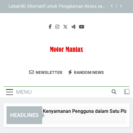
Skip
Tips Menjaga Privasi Saat Mengakses Slot
to
Lebah4D
content
LAE138 Login Anti Ribet untuk Aktivitas Digital
Harian
Slot Lebah4D dan Kenyamanan Pengguna dalam
Satu Platform Terpadu
Lebah4D Alternatif untuk Pengalaman Akses yang
Lebih Nyaman
Tips Menjaga Privasi Saat Mengakses Slot
Lebah4D
Motor Maniax
Bergabunglah Dengan Komunitas Pecinta
LAE138 Login Anti Ribet untuk Aktivitas Digital
NEWSLETTER
RANDOM NEWS
Harian
Motor Di Motor Maniax.
MENU
lot Lebah4D dan Kenyamanan Pengguna dalam Satu Platform 
HEADLINES
Months Ago