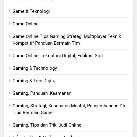
Game & Teknologi
Game Online
Game Online Tips Gaming Strategi Multiplayer Teknik
Kompetitif Panduan Bermain Tim
Game Online, Teknologi Digital, Edukasi Slot
Gaming & Technology
Gaming & Tren Digital
Gaming, Panduan, Keamanan
Gaming, Strategi, Kesehatan Mental, Pengembangan Diri,
Tips Bermain Game
Gaming, Tips dan Trik, Judi Online